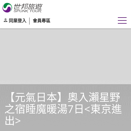
同業登入
會員專區
【元氣日本】奧入瀨星野
之宿睡魔暖湯7日<東京進
出>