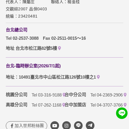
代表人：陳屬庄
聯絡人：楊金桂
下載專區
交觀綜2007 品保0403
網站導覽
統編：23420481
訂購流程說明
台北總公司
取消訂單說明
Tel 02-2537-3088
Fax 02-2511-0015～16
隱私權保護政策
地址 台北市松江路82號5樓
台北-臨時辦公室(2026/7/1起)
地址：10491臺北市中山區松江路126號10樓之1
桃園分公司
台中分公司
Tel 03-316-9188
Tel 04-2369-2906
高雄分公司
台中加盟店
Tel 07-262-1168
Tel 04-3707-3766