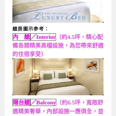
艙房圖示參考
：
內 艙
／Interior
（約4.5坪，精心配
備各類精美高檔設施，為您帶來舒適
的住宿享受）
陽台艙
／Balcony
（約6.5坪，寬敞舒
適精美奢華，內部設施一應俱全，並