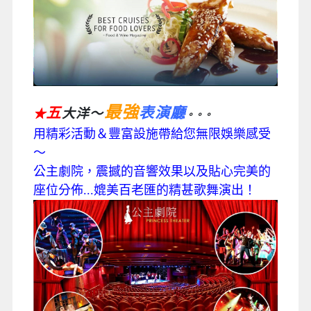
最強
五
表演廳
大洋～
★
。。。
用精彩活動＆豐富設施帶給您無限娛樂感受
～
公主劇院，震撼的音響效果以及貼心完美的
座位分佈...媲美百老匯的精甚歌舞演出！