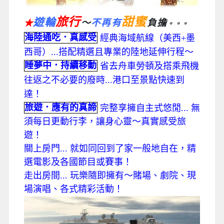
旅行
甜蜜
遊輪
～
不再有
負擔
★
。。。
海陸通吃．真感受
經典海域航線（美西+墨
西哥）...搭配精選且專業的陸地延伸行程～
睡夢中．持續移動
省去舟車勞頓及搭乘飛機
往返之不必要的廢時...港口至景點快速到
達！
旅遊．應有的真諦
完整享擁自主式悠閒... 無
須每日更動行李，讓身心靈～真實感受旅
遊！
關上房門... 就如同回到了家一般地自在，精
選電影及各國節目或賽事！
走出房間... 玩樂隨即擁有～賭場、劇院、現
場演唱、各式精彩活動！