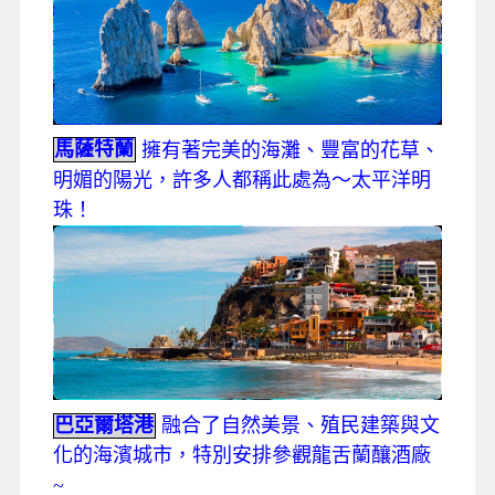
馬薩特蘭
擁有著完美的海灘、豐富的花草、
明媚的陽光，許多人都稱此處為～太平洋明
珠！
巴亞爾塔港
融合了自然美景、殖民建築與文
化的海濱城市，特別安排參觀龍舌蘭釀酒廠
~