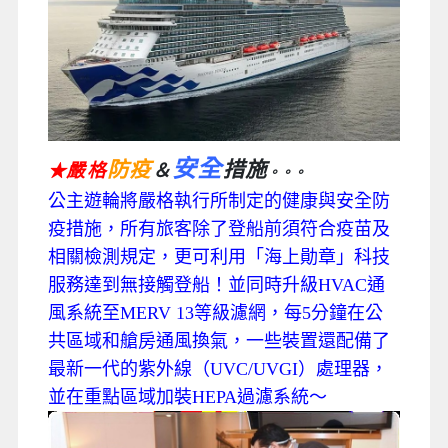
安全
防疫
措施
嚴格
＆
★
。。。
公主遊輪將嚴格執行所制定的健康與安全防
疫措施，所有旅客除了登船前須符合疫苗及
相關檢測規定，更可利用「海上勛章」科技
服務達到無接觸登船！並同時升級HVAC通
風系統至MERV 13等級濾網，每5分鐘在公
共區域和艙房通風換氣，一些裝置還配備了
最新一代的紫外線（UVC/UVGI）處理器，
並在重點區域加裝HEPA過濾系統～