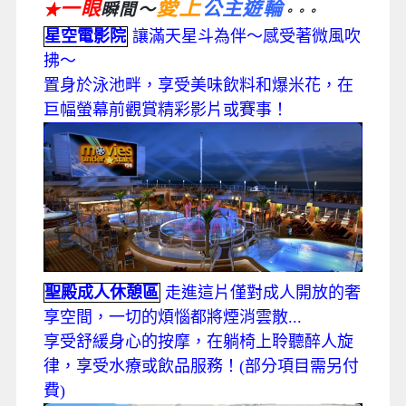
愛上
一眼
公主遊輪
瞬間～
★
。。。
星空電影院
讓滿天星斗為伴～感受著微風吹
拂～
置身於泳池畔，享受美味飲料和爆米花，在
巨幅螢幕前觀賞精彩影片或賽事！
聖殿成人休憩區
走進這片僅對成人開放的奢
享空間，一切的煩惱都將煙消雲散...
享受舒緩身心的按摩，在躺椅上聆聽醉人旋
律，享受水療或飲品服務！(部分項目需另付
費)