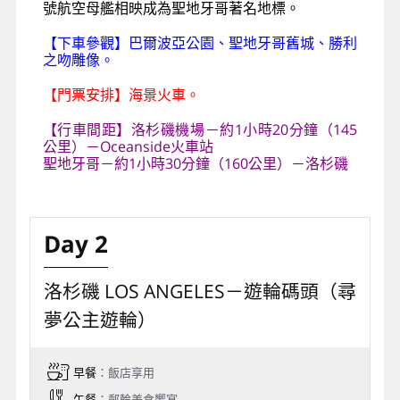
號航空母艦相映成為聖地牙哥著名地標。
【下車參觀】巴爾波亞公園、聖地牙哥舊城、勝利
之吻雕像。
【門票安排】海景火車。
【行車間距】洛杉磯機場－約1小時20分鐘（145
公里）－Oceanside火車站
聖地牙哥－約1小時30分鐘（160公里）－洛杉磯
Day 2
洛杉磯 LOS ANGELES－遊輪碼頭（尋
夢公主遊輪）
早餐
：飯店享用
午餐
：郵輪美食饗宴