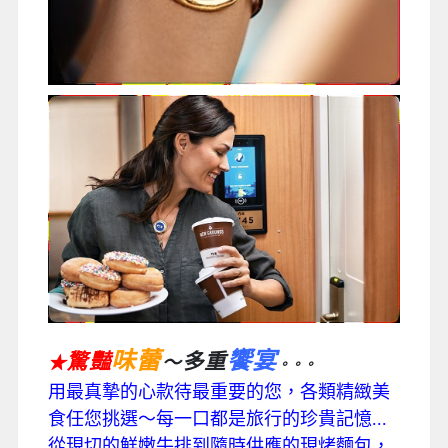
味蕾
饗宴
驚豔
多重
～
★
。。。
用最真摯的心款待最重要的您，各類精緻美
食任您挑選～每一口都是旅行的珍貴記憶...
從現切的鮮嫩牛排到隨時供應的現烤麵包，