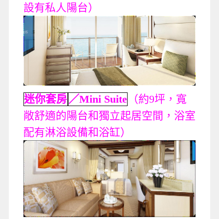
設有私人陽台）
迷你套房
／Mini Suite
（約9坪，寬
敞舒適的陽台和獨立起居空間，浴室
配有淋浴設備和浴缸）