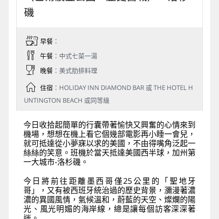
磯
早餐
：
午餐
：中式七菜一湯
晚餐
：美式肋排料理
住宿
：HOLIDAY INN DIAMOND BAR 或 THE HOTEL H
UNTINGTON BEACH 或同等級
今日收拾起簡單的行囊帶著愉快又興奮的心情來到
機場，想想在機上看它個幾部電影再小睡一會兒，
就可抵達從小夢寐以求的美國，不由得嘴角泛起一
絲絲的笑意。班機於當天抵達美國西半球，加州第
一大城市-洛杉磯。
今日將前往距離墨西哥僅25公里的「聖地牙
哥」，又有被西班牙統治過的歷史背景，瀰漫著濃
濃的異國風情，氣候溫和，蔚藍的天空、燦爛的陽
光、風光明媚的海岸線，總是讓每個訪客深深著
迷。