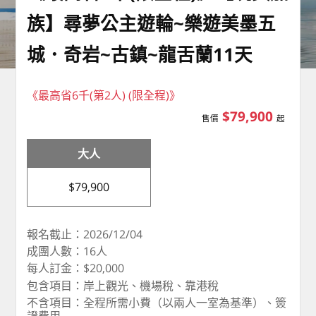
族】尋夢公主遊輪~樂遊美墨五
城．奇岩~古鎮~龍舌蘭11天
《最高省6千(第2人) (限全程)》
$79,900
售價
起
大人
$79,900
報名截止：2026/12/04
成團人數：16人
每人訂金：$20,000
包含項目：岸上觀光、機場稅、靠港稅
不含項目：全程所需小費（以兩人一室為基準）、簽
證費用