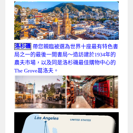
洛杉磯
帶您親臨被選為世界十座最有特色書
局之一的最後一間書局～造訪建於1934年的
農夫市場，以及同是洛杉磯最佳購物中心的
The Grove葛洛夫。