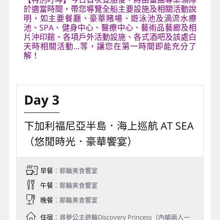
於適當時間，帶您導覽全船主要設施及相關活動說
明，如主要餐廳、豪華賭場、遊泳池及渦流水療
池、SPA、健身中心、醫療中心、藝術品藝廊及相
片沖印館、各項戶外活動設施、各式酒吧及該處白
天時相關活動...等，讓您在第一時間即能充分了
解！
Day 3
下加利福尼亞半島．海上巡航 AT SEA
（悠閒時光．豪華饗宴）
早餐
：郵輪美食饗宴
午餐
：郵輪美食饗宴
晚餐
：郵輪美食饗宴
住宿
：尋夢公主遊輪Discovery Princess（內艙兩人一