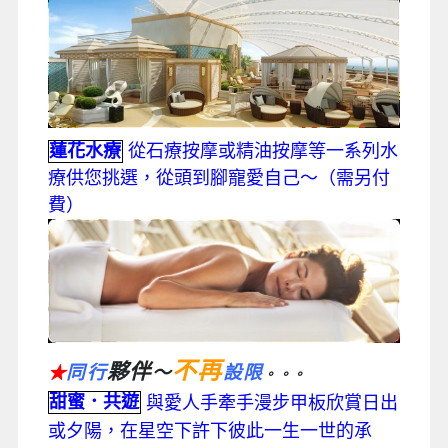
蓮花水療
從石療按摩或精油按摩等一系列水
療供您挑選，從頭到腳寵愛自己～（需另付
費）
不再
夥伴
同行
～
設限
★
。。。
甜蜜．共遊
與愛人手牽手漫步甲板欣賞日出
或夕陽，在星空下許下彼此一生一世的承