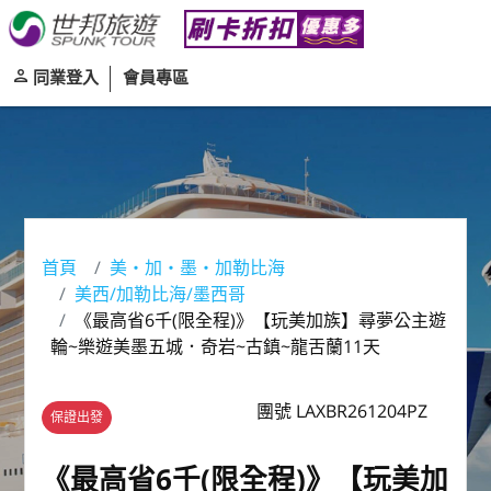
同業登入
會員專區
首頁
美‧加‧墨‧加勒比海
美西/加勒比海/墨西哥
《最高省6千(限全程)》【玩美加族】尋夢公主遊
輪~樂遊美墨五城．奇岩~古鎮~龍舌蘭11天
團號 LAXBR261204PZ
保證出發
《最高省6千(限全程)》【玩美加