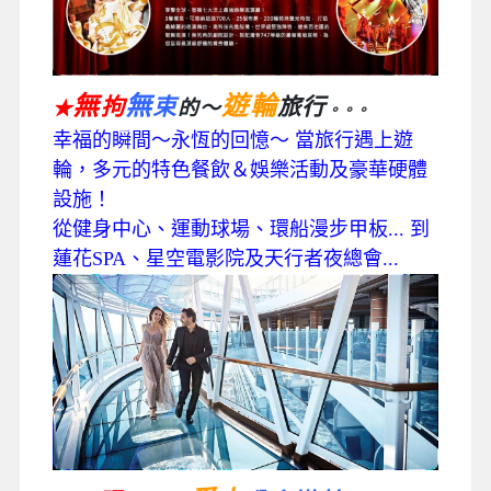
無
無
遊輪
拘
束
旅行
的～
★
。。。
幸福的瞬間～永恆的回憶～ 當旅行遇上遊
輪，多元的特色餐飲＆娛樂活動及豪華硬體
設施！
從健身中心、運動球場、環船漫步甲板... 到
蓮花SPA、星空電影院及天行者夜總會...