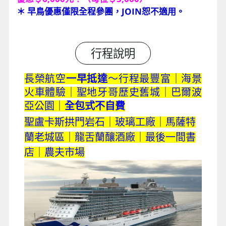
＊ 早鳥優惠僅限全程參團，JOIN恕不適用。
行程說明
長榮航空
一早抵達
～行程最豐富｜海景
火車體驗｜聖地牙哥歷史舊城｜巴爾波
亞公園｜
全包式不自費
聖盧卡斯拱門岩石｜玻璃工廠｜馬薩特
蘭老城區｜龍舌蘭釀酒廠｜最後一間書
店｜農夫市場