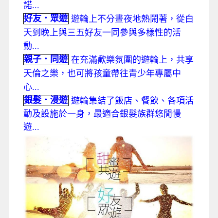
諾...
好友．眾遊
遊輪上不分晝夜地熱鬧著，從白
天到晚上與三五好友一同參與多樣性的活
動...
親子．同遊
在充滿歡樂氛圍的遊輪上，共享
天倫之樂，也可將孩童帶往青少年專屬中
心...
銀髮．漫遊
遊輪集結了飯店、餐飲、各項活
動及設施於一身，最適合銀髮族群悠閒慢
遊...