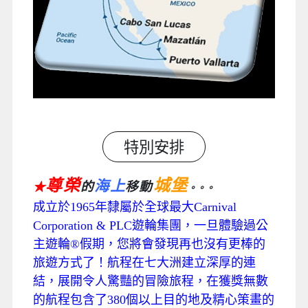
特別安排
尊榮
城堡
海上
的
移動
★
。。。
成立於1965年隸屬於全球最大Carnival
Corporation & PLC遊輪集團，一旦體驗過公
主遊輪®假期，您將會發現再也沒有更棒的
旅遊方式了！航程在七大洲建立深厚的連
結，展開令人驚豔的冒險旅程，在獲獎無數
的航程包含了380個以上目的地及精心策畫的