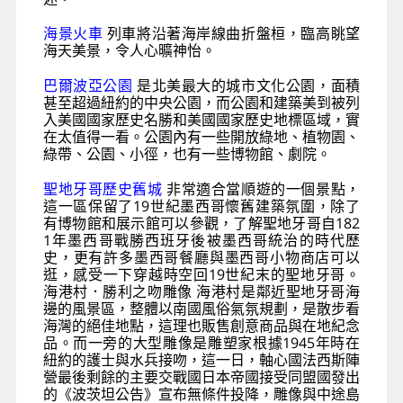
海景火車
列車將沿著海岸線曲折盤桓，臨高眺望
海天美景，令人心曠神怡。
巴爾波亞公園
是北美最大的城市文化公園，面積
甚至超過紐約的中央公園，而公園和建築美到被列
入美國國家歷史名勝和美國國家歷史地標區域，實
在太值得一看。公園內有一些開放綠地、植物園、
綠帶、公園、小徑，也有一些博物館、劇院。
聖地牙哥歷史舊城
非常適合當順遊的一個景點，
這一區保留了19世紀墨西哥懷舊建築氛圍，除了
有博物館和展示館可以參觀，了解聖地牙哥自182
1年墨西哥戰勝西班牙後被墨西哥統治的時代歷
史，更有許多墨西哥餐廳與墨西哥小物商店可以
逛，感受一下穿越時空回19世紀末的聖地牙哥。
海港村．勝利之吻雕像 海港村是鄰近聖地牙哥海
邊的風景區，整體以南國風俗氣氛規劃，是散步看
海灣的絕佳地點，這理也販售創意商品與在地紀念
品。而一旁的大型雕像是雕塑家根據1945年時在
紐約的護士與水兵接吻，這一日，軸心國法西斯陣
營最後剩餘的主要交戰國日本帝國接受同盟國發出
的《波茨坦公告》宣布無條件投降，雕像與中途島