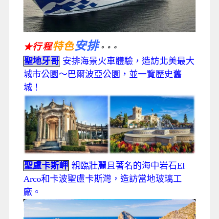
安排
特色
行程
★
。。。
聖地牙哥
安排海景火車體驗，造訪北美最大
城市公園～巴爾波亞公園，並一覽歷史舊
城！
聖盧卡斯岬
親臨壯麗且著名的海中岩石El
Arco和卡波聖盧卡斯灣，造訪當地玻璃工
廠。