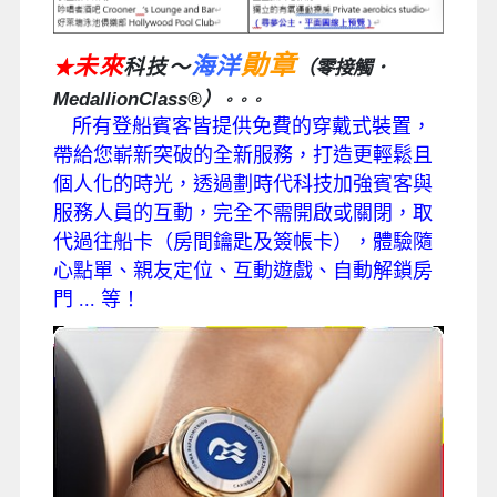
勛章
未來
海洋
科技～
★
（零接觸
．
MedallionClass®
）
。。。
所有登船賓客皆提供免費的穿戴式裝置，
帶給您嶄新突破的全新服務，打造更輕鬆且
個人化
的時光，透過劃時代科技加強賓客與
服務人員的互動，完全不需開啟或關閉，取
代過往船卡
（房間鑰匙及簽帳卡），體驗隨
心點單、親友定位、互動遊戲、自動解鎖房
門 ... 等！