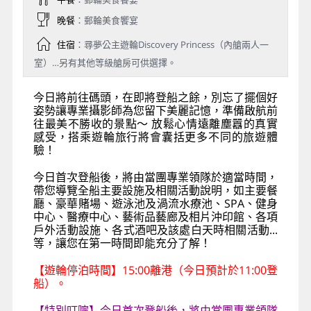
晚餐
：郵輪美食饗宴
住宿
：尋夢公主遊輪Discovery Princess（內艙兩人一
室）…另有其他等級艙房可供選擇。
今日將前往碼頭，在即將登船之餘，別忘了擺個好
姿勢讓專業攝影師為您留下美麗記憶，準備啟航前
往最美不勝收的景點～ 放鬆心情遠離塵囂的真實
感受，搭乘遊輪旅行將會囊括更多不同的旅遊體
驗！
今日首次登船後，將由當團專業領隊於適當時間，
帶您導覽全船主要設施及相關活動說明，如主要餐
廳、豪華賭場、遊泳池及渦流水療池、SPA、健身
中心、醫療中心、藝術品藝廊及相片沖印館、各項
戶外活動設施、各式酒吧及該處白天時相關活動...
等，讓您在第一時間即能充分了解！
【遊輪停泊時間】15:00離港（今日預計於11:00登
船）。
【特別叮嚀】今日首次登船後，將由當團專業領隊