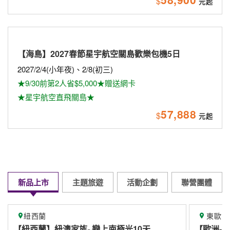
$
【海島】2027春節星宇航空關島歡樂包機5日
2027/2/4(小年夜)、2/8(初三)
★9/30前第2人省$5,000★贈送網卡
★星宇航空直飛關島★
57,888
$
新品上市
主題旅遊
活動企劃
聯營團體
東歐
極光10天
【歐洲-東歐】