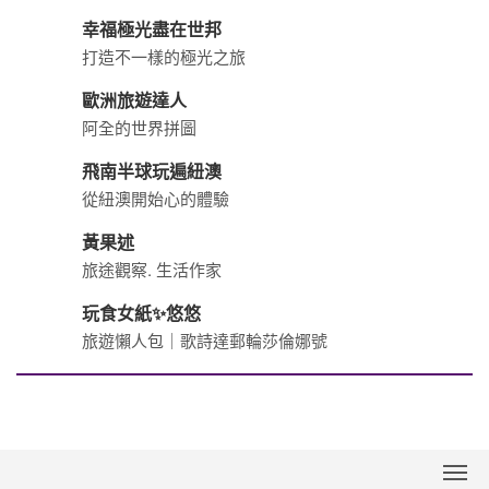
幸福極光盡在世邦
打造不一樣的極光之旅
歐洲旅遊達人
阿全的世界拼圖
飛南半球玩遍紐澳
從紐澳開始心的體驗
黃果述
旅途觀察. 生活作家
玩食女紙✨悠悠
旅遊懶人包｜歌詩達郵輪莎倫娜號