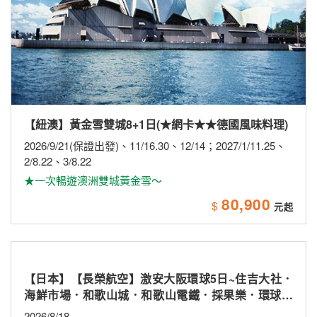
【紐澳】黃金雪雙城8+1日(★網卡★★德國風味料理)
2026/9/21(保證出發)、11/16.30、12/14；2027/1/11.25、
2/8.22、3/8.22
★一次暢遊澳洲雙城黃金雪～
80,900
$
【日本】【長榮航空】激安大阪環球5日~住吉大社．
海鮮市場．和歌山城．和歌山電鐵．採果樂．環球影
城
2026/8/18