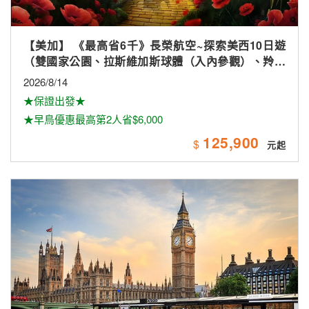
【美加】 《最高省6千》長榮航空~探索美西10日遊
（雙國家公園、拉斯維加斯球體（入內參觀）、羚羊
峽谷雙奇觀、環球影城）
2026/8/14
★保證出發★
★早鳥優惠最高第2人省$6,000
125,900
$