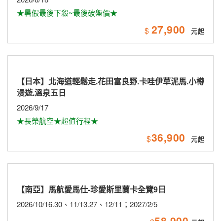
★暑假最後下殺~最後破盤價★
27,900
$
【日本】北海道輕鬆走.花田富良野.卡哇伊草泥馬.小樽
漫遊.溫泉五日
2026/9/17
★長榮航空★超值行程★
36,900
$
【南亞】馬航愛馬仕-珍愛斯里蘭卡全覽9日
2026/10/16.30、11/13.27、12/11；2027/2/5
58,900