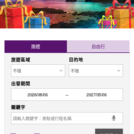
往
往前
團體
自由行
旅遊區域
目的地
出發期間