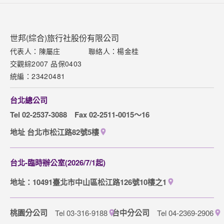
關於世邦
新聞中心
世邦(綜合)旅行社股份有限公司
聯絡我們
代表人：陳屬庄
聯絡人：楊金桂
交觀綜2007 品保0403
下載專區
統編：23420481
網站導覽
台北總公司
訂購流程說明
Tel 02-2537-3088
Fax 02-2511-0015～16
取消訂單說明
地址 台北市松江路82號5樓
隱私權保護政策
台北-臨時辦公室(2026/7/1起)
地址：10491臺北市中山區松江路126號10樓之1
桃園分公司
台中分公司
Tel 03-316-9188
Tel 04-2369-2906