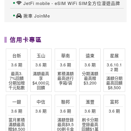
JetFi mobile - eSIM WiFi SIM全方位漫遊品牌
揪車 JoinMe
信用卡專區
台新
玉山
華南
遠東
星展
3.6 期
3.6 期
3.6 期
3.6 期
3.6.10.1
2 期
最高3.
滿額最高
累積滿額
分期滿額
7%回饋
享
最高送行
最高贈
滿額分期
分期加贈
$4,000元
李箱/袋
$3,200
最高回饋
千元點數
回饋
$8,500
一銀
中信
聯邦
滙豐
富邦
3.6 期
3.6 期
3.6 期
3.6 期
3.6 期
當月累積
滿額登錄
刷卡分期
滿額最高
最高$9,5
登錄最高
贈$8,500
00刷卡金
回饋$1萬