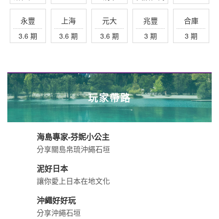
永豐
上海
元大
兆豐
合庫
3.6 期
3.6 期
3.6 期
3 期
3 期
玩家帶路
海島專家-芬妮小公主
分享關島帛琉沖繩石垣
泥好日本
讓你愛上日本在地文化
沖繩好好玩
分享沖繩石垣