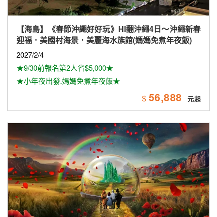
【海島】《春節沖繩好好玩》HI翻沖繩4日～沖繩新春
迎福．美國村海景．美麗海水族館(媽媽免煮年夜飯)
2027/2/4
★9/30前報名第2人省$5,000★
★小年夜出發.媽媽免煮年夜飯★
56,888
$