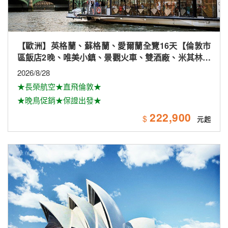
【歐洲】英格蘭、蘇格蘭、愛爾蘭全覽16天【倫敦市
區飯店2晚、唯美小鎮、景觀火車、雙酒廠、米其林、
雙大學城、下午茶
2026/8/28
★長榮航空★直飛倫敦★
★晚鳥促銷★保證出發★
222,900
$