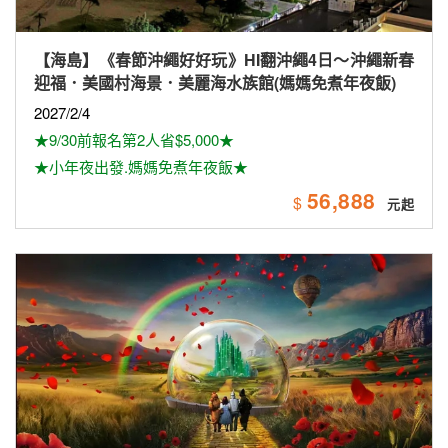
【海島】《春節沖繩好好玩》HI翻沖繩4日～沖繩新春
迎福．美國村海景．美麗海水族館(媽媽免煮年夜飯)
2027/2/4
★9/30前報名第2人省$5,000★
★小年夜出發.媽媽免煮年夜飯★
56,888
$