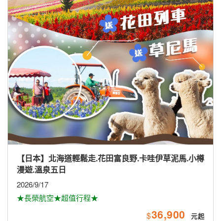
【日本】北海道輕鬆走.花田富良野.卡哇伊草泥馬.小樽
漫遊.溫泉五日
2026/9/17
★長榮航空★超值行程★
36,900
$