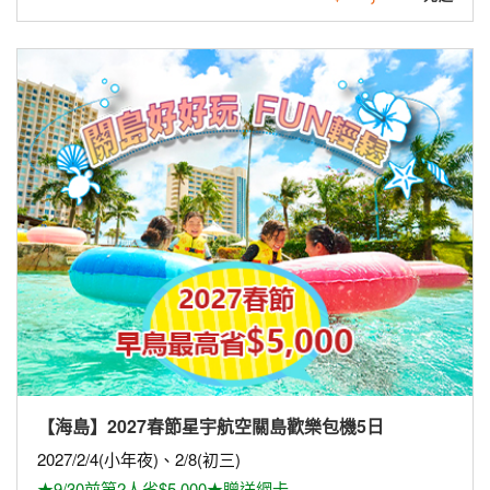
【海島】2027春節星宇航空關島歡樂包機5日
2027/2/4(小年夜)、2/8(初三)
★9/30前第2人省$5,000★贈送網卡