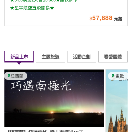
★星宇航空直飛關島★
57,888
$
新品上市
主題旅遊
活動企劃
聯營團體
東歐