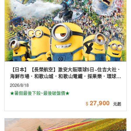
【日本】【長榮航空】激安大阪環球5日~住吉大社．
海鮮市場．和歌山城．和歌山電鐵．採果樂．環球影
城
2026/8/18
★暑假最後下殺~最後破盤價★
27,900
$