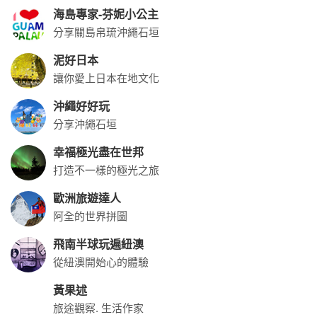
海島專家-芬妮小公主
分享關島帛琉沖繩石垣
泥好日本
讓你愛上日本在地文化
沖繩好好玩
分享沖繩石垣
幸福極光盡在世邦
打造不一樣的極光之旅
歐洲旅遊達人
阿全的世界拼圖
飛南半球玩遍紐澳
從紐澳開始心的體驗
黃果述
旅途觀察. 生活作家