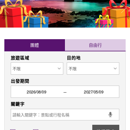
往
往前
團體
自由行
旅遊區域
目的地
出發期間