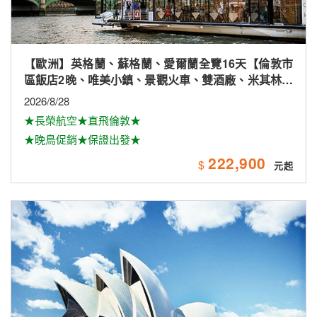
【歐洲】英格蘭、蘇格蘭、愛爾蘭全覽16天【倫敦市
區飯店2晚、唯美小鎮、景觀火車、雙酒廠、米其林、
雙大學城、下午茶
2026/8/28
★長榮航空★直飛倫敦★
★晚鳥促銷★保證出發★
222,900
$