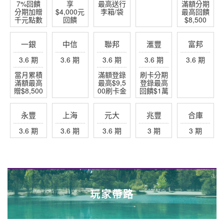
7%回饋
享
最高送行
最高贈
滿額分期
分期加贈
$4,000元
李箱/袋
$3,200
最高回饋
千元點數
回饋
$8,500
一銀
中信
聯邦
滙豐
富邦
3.6 期
3.6 期
3.6 期
3.6 期
3.6 期
當月累積
滿額登錄
刷卡分期
滿額最高
最高$9,5
登錄最高
贈$8,500
00刷卡金
回饋$1萬
永豐
上海
元大
兆豐
合庫
3.6 期
3.6 期
3.6 期
3 期
3 期
玩家帶路