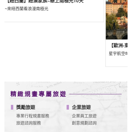
【
遇
園
【歐洲-東歐】
星宇航空8/1直飛布拉格
精緻規畫專屬旅遊
獎勵旅遊
企業旅遊
專業行程規畫服務
企業員工旅遊
旅遊諮詢服務
創意規劃諮詢