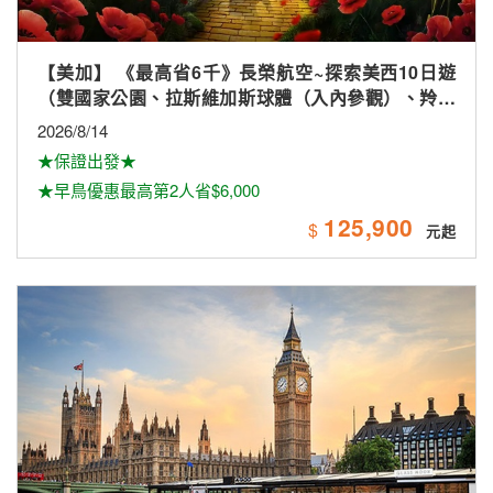
【美加】 《最高省6千》長榮航空~探索美西10日遊
（雙國家公園、拉斯維加斯球體（入內參觀）、羚羊
峽谷雙奇觀、環球影城）
2026/8/14
★保證出發★
★早鳥優惠最高第2人省$6,000
125,900
$