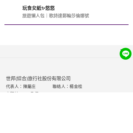
玩食女紙✨悠悠
旅遊懶人包｜歌詩達郵輪莎倫娜號
關於世邦
新聞中心
聯絡我們
世邦(綜合)旅行社股份有限公司
代表人：陳屬庄
聯絡人：楊金桂
下載專區
交觀綜2007 品保0403
網站導覽
統編：23420481
訂購流程說明
台北總公司
取消訂單說明
Tel 02-2537-3088
Fax 02-2511-0015～16