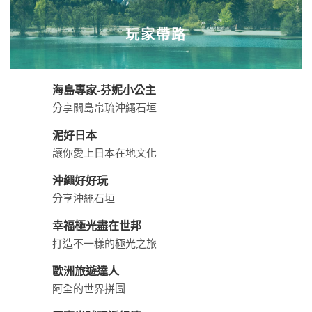
玩家帶路
海島專家-芬妮小公主
分享關島帛琉沖繩石垣
泥好日本
讓你愛上日本在地文化
沖繩好好玩
分享沖繩石垣
幸福極光盡在世邦
打造不一樣的極光之旅
歐洲旅遊達人
阿全的世界拼圖