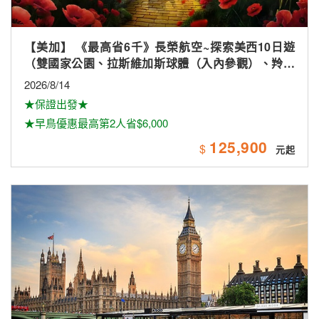
【美加】 《最高省6千》長榮航空~探索美西10日遊
（雙國家公園、拉斯維加斯球體（入內參觀）、羚羊
峽谷雙奇觀、環球影城）
2026/8/14
★保證出發★
★早鳥優惠最高第2人省$6,000
125,900
$