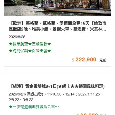
【歐洲】英格蘭、蘇格蘭、愛爾蘭全覽16天【倫敦市
區飯店2晚、唯美小鎮、景觀火車、雙酒廠、米其林、
雙大學城、下午茶
2026/8/28
★長榮航空★直飛倫敦★
★晚鳥促銷★保證出發★
222,900
$
【紐澳】黃金雪雙城8+1日(★網卡★★德國風味料理)
2026/9/21(保證出發)、11/16.30、12/14；2027/1/11.25、
2/8.22、3/8.22
★一次暢遊澳洲雙城黃金雪～