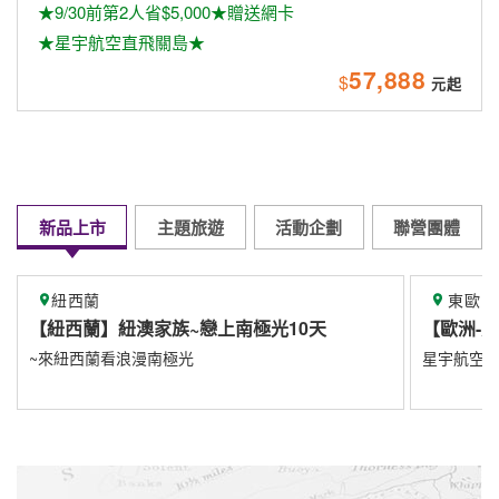
★9/30前第2人省$5,000★贈送網卡
★星宇航空直飛關島★
57,888
$
新品上市
主題旅遊
活動企劃
聯營團體
東歐
極光10天
【歐洲-東歐】
星宇航空8/1直飛布拉格