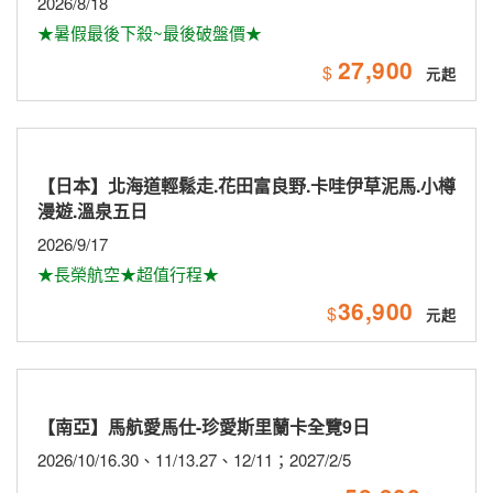
2026/8/18
★暑假最後下殺~最後破盤價★
27,900
$
【日本】北海道輕鬆走.花田富良野.卡哇伊草泥馬.小樽
漫遊.溫泉五日
2026/9/17
★長榮航空★超值行程★
36,900
$
【南亞】馬航愛馬仕-珍愛斯里蘭卡全覽9日
2026/10/16.30、11/13.27、12/11；2027/2/5