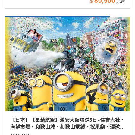
80,900
$
【日本】【長榮航空】激安大阪環球5日~住吉大社．
海鮮市場．和歌山城．和歌山電鐵．採果樂．環球影
城