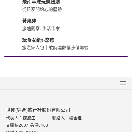
飛南半球玩遍紐澳
從紐澳開始心的體驗
黃果述
旅途觀察. 生活作家
玩食女紙✨悠悠
旅遊懶人包｜歌詩達郵輪莎倫娜號
關於世邦
新聞中心
世邦(綜合)旅行社股份有限公司
聯絡我們
代表人：陳屬庄
聯絡人：楊金桂
交觀綜2007 品保0403
下載專區