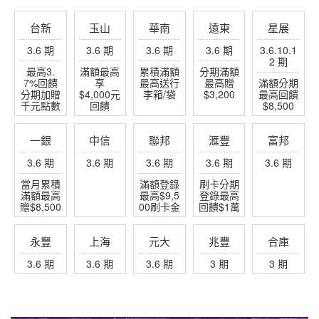
台新
玉山
華南
遠東
星展
3.6 期
3.6 期
3.6 期
3.6 期
3.6.10.1
2 期
最高3.
滿額最高
累積滿額
分期滿額
7%回饋
享
最高送行
最高贈
滿額分期
分期加贈
$4,000元
李箱/袋
$3,200
最高回饋
千元點數
回饋
$8,500
一銀
中信
聯邦
滙豐
富邦
3.6 期
3.6 期
3.6 期
3.6 期
3.6 期
當月累積
滿額登錄
刷卡分期
滿額最高
最高$9,5
登錄最高
贈$8,500
00刷卡金
回饋$1萬
永豐
上海
元大
兆豐
合庫
3.6 期
3.6 期
3.6 期
3 期
3 期