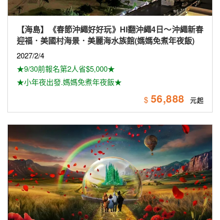
【海島】《春節沖繩好好玩》HI翻沖繩4日～沖繩新春
迎福．美國村海景．美麗海水族館(媽媽免煮年夜飯)
2027/2/4
★9/30前報名第2人省$5,000★
★小年夜出發.媽媽免煮年夜飯★
56,888
$