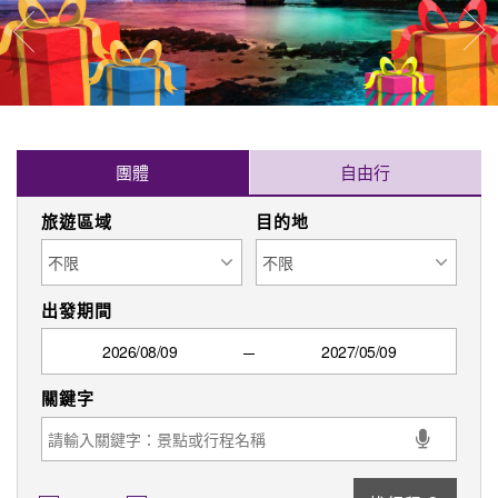
往
往前
團體
自由行
旅遊區域
目的地
出發期間