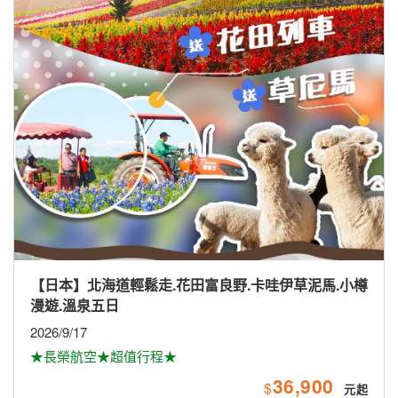
【南亞】馬航愛馬仕-珍愛斯里蘭卡全覽9日
2026/10/16.30、11/13.27、12/11；2027/2/5
58,900
$
【海島】2027春節星宇航空關島歡樂包機5日
2027/2/4(小年夜)、2/8(初三)
★9/30前第2人省$5,000★贈送網卡
★星宇航空直飛關島★
57,888
$