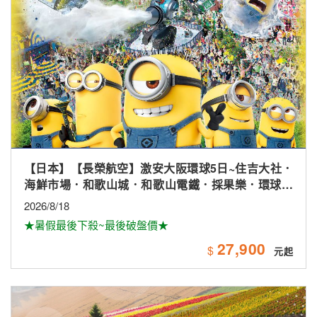
【日本】北海道輕鬆走.花田富良野.卡哇伊草泥馬.小樽
漫遊.溫泉五日
2026/9/17
★長榮航空★超值行程★
36,900
$