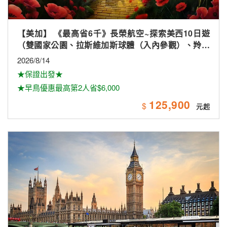
【歐洲】英格蘭、蘇格蘭、愛爾蘭全覽16天【倫敦市
區飯店2晚、唯美小鎮、景觀火車、雙酒廠、米其林、
雙大學城、下午茶
2026/8/28
★長榮航空★直飛倫敦★
★晚鳥促銷★保證出發★
222,900
$