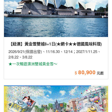
【日本】【長榮航空】激安大阪環球5日~住吉大社．
海鮮市場．和歌山城．和歌山電鐵．採果樂．環球影
城
2026/8/18
★暑假最後下殺~最後破盤價★
27,900
$