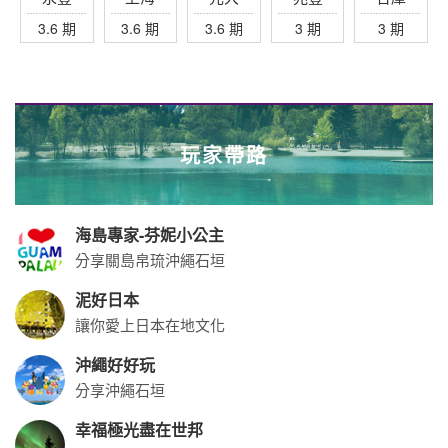
打造不一樣的極光之旅
歐洲旅遊達人
阿全的世界拼圖
飛南半球玩遍紐澳
從紐澳開始心的體驗
黃果述
旅途觀察. 生活作家
玩食女紙✨悠悠
旅遊懶人包｜歌詩達郵輪莎倫娜號
關於世邦