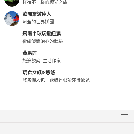
新聞中心
世邦(綜合)旅行社股份有限公司
聯絡我們
代表人：陳屬庄
聯絡人：楊金桂
交觀綜2007 品保0403
下載專區
統編：23420481
網站導覽
台北總公司
訂購流程說明
Tel 02-2537-3088
Fax 02-2511-0015～16
取消訂單說明
地址 台北市松江路82號5樓
隱私權保護政策
台北-臨時辦公室(2026/7/1起)
地址：10491臺北市中山區松江路126號10樓之1
桃園分公司
台中分公司
Tel 03-316-9188
Tel 04-2369-2906
高雄分公司
台中加盟店
Tel 07-262-1168
Tel 04-3707-3766