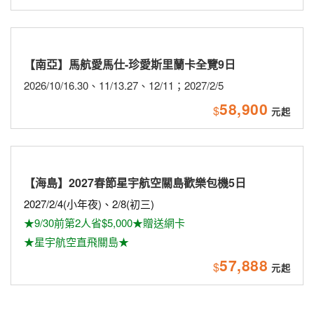
新品上市
主題旅遊
活動企劃
聯營團體
東歐
【歐洲-東歐】
星宇航空8/1直飛布拉格
天