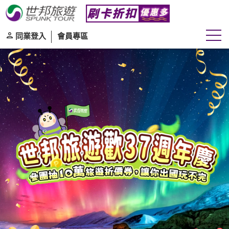
往
往前
同業登入
會員專區
團體
自由行
旅遊區域
目的地
出發期間