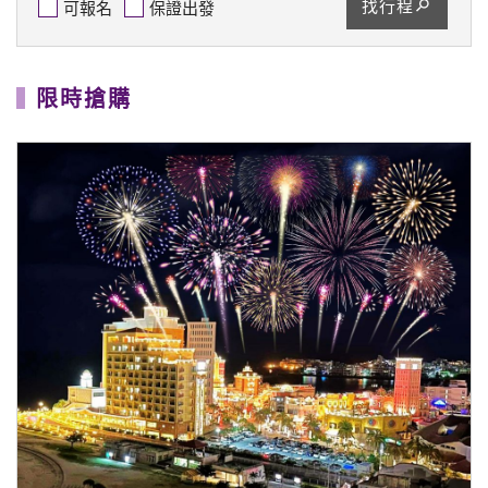
【海島】《春節沖繩好好玩》HI翻沖繩4日～沖繩新春
迎福．美國村海景．美麗海水族館(媽媽免煮年夜飯)
2027/2/4
★9/30前報名第2人省$5,000★
★小年夜出發.媽媽免煮年夜飯★
56,888
$