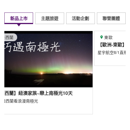
精緻規畫專屬旅遊
獎勵旅遊
企業旅遊
專業行程規畫服務
企業員工旅遊
旅遊諮詢服務
創意規劃諮詢
填寫洽詢單
查看更多
異業合作
JetFi mobile - eSIM WiFi SIM全方位漫遊品牌
揪車 JoinMe