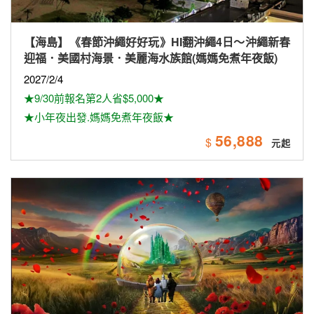
【美加】 《最高省6千》長榮航空~探索美西10日遊
（雙國家公園、拉斯維加斯球體（入內參觀）、羚羊
峽谷雙奇觀、環球影城）
2026/8/14
★保證出發★
★早鳥優惠最高第2人省$6,000
125,900
$