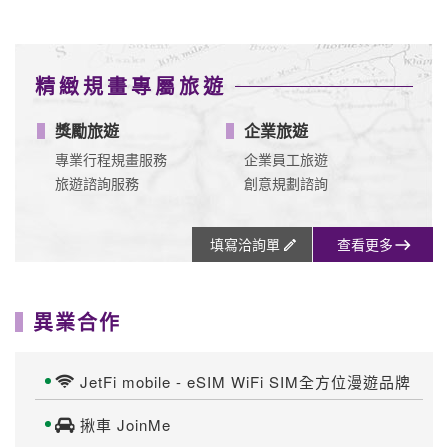
信用卡專區
台新
3.6 期
玉山
華南
遠東
星展
最高3.
3.6 期
3.6 期
3.6 期
3.6.10.1
7%回饋
2 期
分期加贈
滿額最高
累積滿額
分期滿額
千元點數
享
最高送行
最高贈
滿額分期
$4,000元
李箱/袋
$3,200
最高回饋
回饋
$8,500
一銀
中信
聯邦
滙豐
富邦
3.6 期
3.6 期
3.6 期
3.6 期
3.6 期
當月累積
滿額登錄
刷卡分期
滿額最高
最高$9,5
登錄最高
贈$8,500
00刷卡金
回饋$1萬
永豐
上海
元大
兆豐
合庫