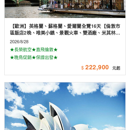
【歐洲】英格蘭、蘇格蘭、愛爾蘭全覽16天【倫敦市
區飯店2晚、唯美小鎮、景觀火車、雙酒廠、米其林、
雙大學城、下午茶
2026/8/28
★長榮航空★直飛倫敦★
★晚鳥促銷★保證出發★
222,900
$