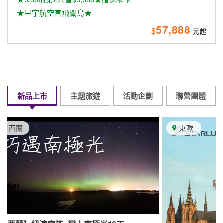
★星宇航空直飛關島★
57,888
$
新品上市
主題旅遊
活動企劃
聯營團體
東歐