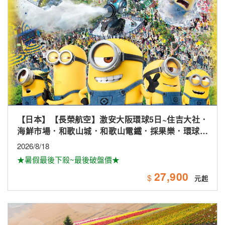
【日本】【長榮航空】激安大阪環球5日~住吉大社．
海鮮市場．和歌山城．和歌山電鐵．採果樂．環球影
城
2026/8/18
★暑假最後下殺~最後破盤價★
27,900
$