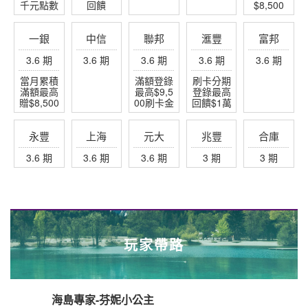
7%回饋
享
最高送行
最高贈
滿額分期
分期加贈
$4,000元
李箱/袋
$3,200
最高回饋
千元點數
回饋
$8,500
一銀
中信
聯邦
滙豐
富邦
3.6 期
3.6 期
3.6 期
3.6 期
3.6 期
當月累積
滿額登錄
刷卡分期
滿額最高
最高$9,5
登錄最高
贈$8,500
00刷卡金
回饋$1萬
永豐
上海
元大
兆豐
合庫
3.6 期
3.6 期
3.6 期
3 期
3 期
玩家帶路