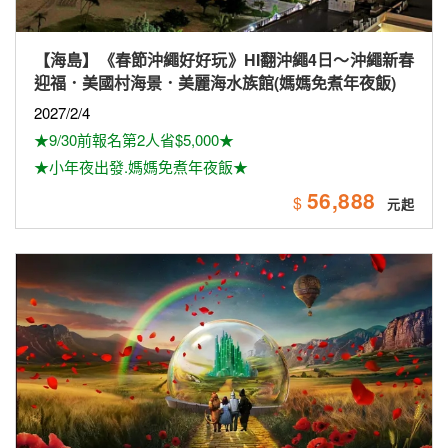
【海島】《春節沖繩好好玩》HI翻沖繩4日～沖繩新春
迎福．美國村海景．美麗海水族館(媽媽免煮年夜飯)
2027/2/4
★9/30前報名第2人省$5,000★
★小年夜出發.媽媽免煮年夜飯★
56,888
$