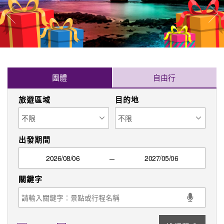
往
往前
團體
自由行
旅遊區域
目的地
出發期間