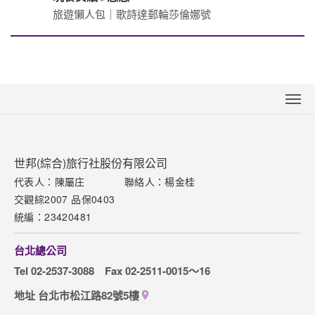
玩食女紙✨悠悠
旅遊懶人包｜歌詩達郵輪莎倫娜號
關於世邦
新聞中心
聯絡我們
世邦(綜合)旅行社股份有限公司
代表人：陳屬庄
聯絡人：楊金桂
下載專區
交觀綜2007 品保0403
網站導覽
統編：23420481
訂購流程說明
台北總公司
取消訂單說明
Tel 02-2537-3088
Fax 02-2511-0015～16