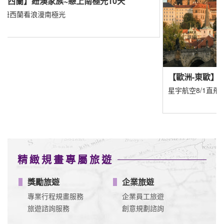
【
遇
園
【歐洲-東歐】
星宇航空8/1直飛布拉格
精緻規畫專屬旅遊
獎勵旅遊
企業旅遊
專業行程規畫服務
企業員工旅遊
旅遊諮詢服務
創意規劃諮詢