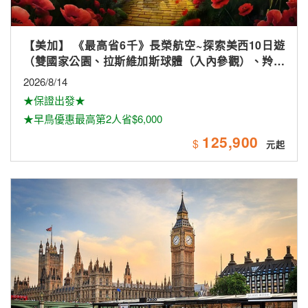
【美加】 《最高省6千》長榮航空~探索美西10日遊
（雙國家公園、拉斯維加斯球體（入內參觀）、羚羊
峽谷雙奇觀、環球影城）
2026/8/14
★保證出發★
★早鳥優惠最高第2人省$6,000
125,900
$