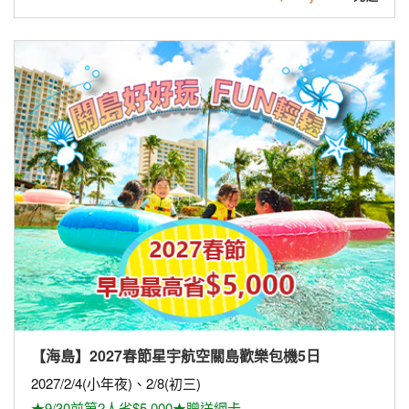
【海島】2027春節星宇航空關島歡樂包機5日
2027/2/4(小年夜)、2/8(初三)
★9/30前第2人省$5,000★贈送網卡