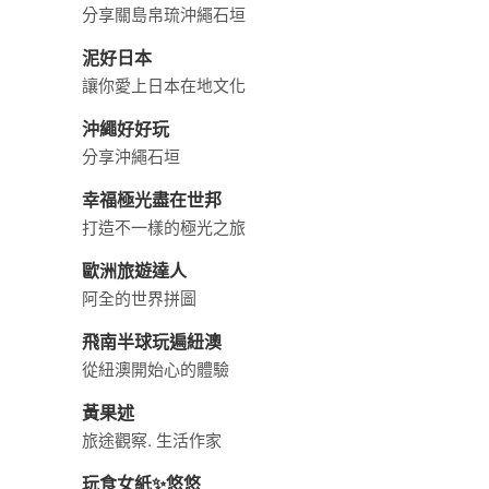
海島專家-芬妮小公主
分享關島帛琉沖繩石垣
泥好日本
讓你愛上日本在地文化
沖繩好好玩
分享沖繩石垣
幸福極光盡在世邦
打造不一樣的極光之旅
歐洲旅遊達人
阿全的世界拼圖
飛南半球玩遍紐澳
從紐澳開始心的體驗
黃果述
旅途觀察. 生活作家