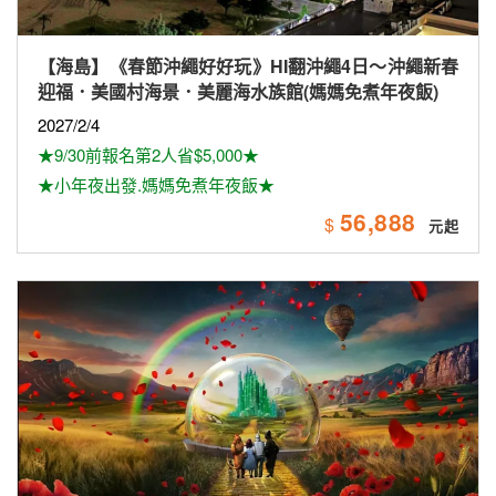
【海島】《春節沖繩好好玩》HI翻沖繩4日～沖繩新春
迎福．美國村海景．美麗海水族館(媽媽免煮年夜飯)
2027/2/4
★9/30前報名第2人省$5,000★
★小年夜出發.媽媽免煮年夜飯★
56,888
$