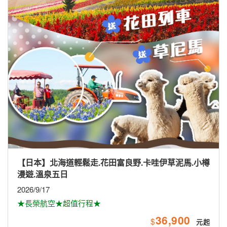
【日本】北海道輕鬆走.花田富良野.卡哇伊草泥馬.小樽
漫遊.溫泉五日
2026/9/17
★長榮航空★超值行程★
36,900
$