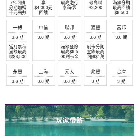
7%回饋
享
最高送行
最高贈
滿額分期
分期加贈
$4,000元
李箱/袋
$3,200
最高回饋
千元點數
回饋
$8,500
一銀
中信
聯邦
滙豐
富邦
3.6 期
3.6 期
3.6 期
3.6 期
3.6 期
當月累積
滿額登錄
刷卡分期
滿額最高
最高$9,5
登錄最高
贈$8,500
00刷卡金
回饋$1萬
永豐
上海
元大
兆豐
合庫
3.6 期
3.6 期
3.6 期
3 期
3 期
玩家帶路