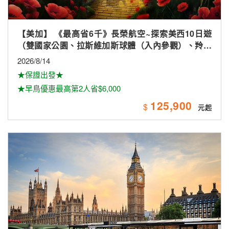
【美加】 《最高省6千》長榮航空~探索美西10日遊
（雙國家公園、拉斯維加斯球體（入內參觀）、羚羊
峽谷雙奇觀、環球影城）
2026/8/14
★保證出發★
★早鳥優惠最高第2人省$6,000
125,900
$