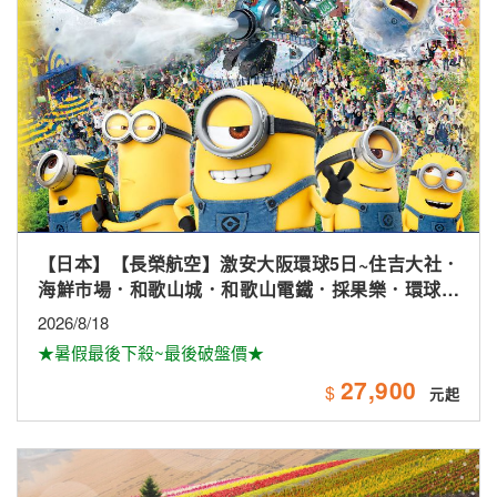
【日本】【長榮航空】激安大阪環球5日~住吉大社．
海鮮市場．和歌山城．和歌山電鐵．採果樂．環球影
城
2026/8/18
★暑假最後下殺~最後破盤價★
27,900
$