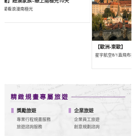
【歐
遇見愛
園、史
【歐洲-東歐】
星宇航空8/1直飛布拉格
精緻規畫專屬旅遊
獎勵旅遊
企業旅遊
專業行程規畫服務
企業員工旅遊
旅遊諮詢服務
創意規劃諮詢