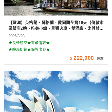
【歐洲】英格蘭、蘇格蘭、愛爾蘭全覽16天【倫敦市
區飯店2晚、唯美小鎮、景觀火車、雙酒廠、米其林、
雙大學城、下午茶
2026/8/28
★長榮航空★直飛倫敦★
★晚鳥促銷★保證出發★
222,900
$