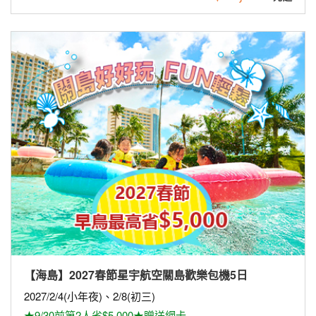
【海島】2027春節星宇航空關島歡樂包機5日
2027/2/4(小年夜)、2/8(初三)
★9/30前第2人省$5,000★贈送網卡