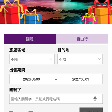
往
往前
團體
自由行
旅遊區域
目的地
出發期間