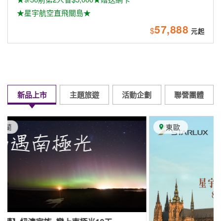
★星宇航空直飛關島★
57,888
$
新品上市
主題旅遊
活動企劃
聯營團體
東歐
英