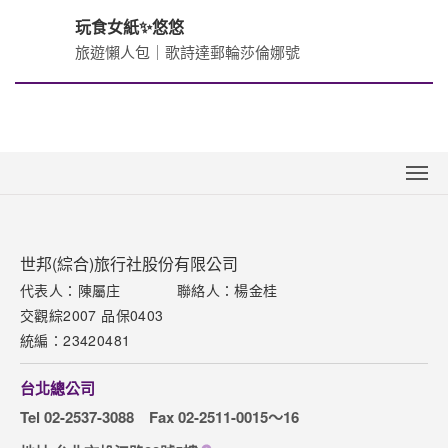
旅途觀察. 生活作家
玩食女紙✨悠悠
旅遊懶人包｜歌詩達郵輪莎倫娜號
關於世邦
新聞中心
聯絡我們
世邦(綜合)旅行社股份有限公司
代表人：陳屬庄
聯絡人：楊金桂
下載專區
交觀綜2007 品保0403
網站導覽
統編：23420481
訂購流程說明
台北總公司