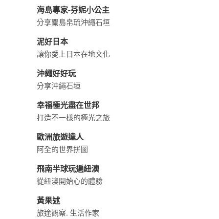
海島專家-芬妮小公主
分享關島帛琉沖繩石垣
泥好日本
讓你愛上日本在地文化
沖繩好好玩
分享沖繩石垣
幸福極光盡在世邦
打造不一樣的極光之旅
歐洲旅遊達人
阿全的世界拼圖
飛南半球玩遍紐澳
從紐澳開始心的體驗
黃果述