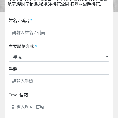
航空.櫻戀南怡島.秘境SK櫻花公園.石湖村湖畔櫻花.
姓名 / 稱謂
*
主要聯絡方式
*
手機
Email信箱