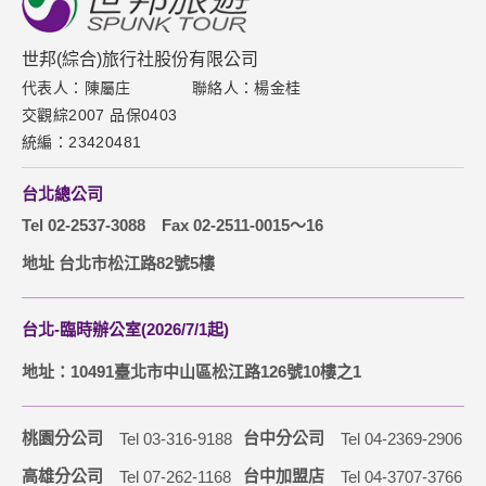
新聞中心
聯絡我們
世邦(綜合)旅行社股份有限公司
代表人：陳屬庄
聯絡人：楊金桂
下載專區
交觀綜2007 品保0403
網站導覽
統編：23420481
訂購流程說明
台北總公司
取消訂單說明
Tel 02-2537-3088
Fax 02-2511-0015～16
隱私權保護政策
地址 台北市松江路82號5樓
台北-臨時辦公室(2026/7/1起)
地址：10491臺北市中山區松江路126號10樓之1
桃園分公司
台中分公司
Tel 03-316-9188
Tel 04-2369-2906
高雄分公司
台中加盟店
Tel 07-262-1168
Tel 04-3707-3766