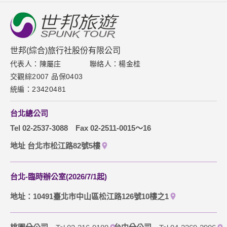
關於世邦
新聞中心
聯絡我們
世邦(綜合)旅行社股份有限公司
代表人：陳屬庄
聯絡人：楊金桂
下載專區
交觀綜2007 品保0403
網站導覽
統編：23420481
訂購流程說明
台北總公司
取消訂單說明
Tel 02-2537-3088
Fax 02-2511-0015～16
隱私權保護政策
地址 台北市松江路82號5樓
台北-臨時辦公室(2026/7/1起)
地址：10491臺北市中山區松江路126號10樓之1