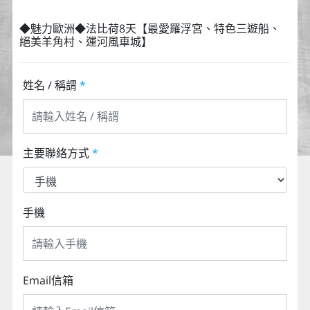
◆魅力歐洲◆法比荷8天【最愛羅浮宮、特色三遊船、
絕美羊角村、運河風車城】
姓名 / 稱謂
*
主要聯絡方式
*
手機
Email信箱