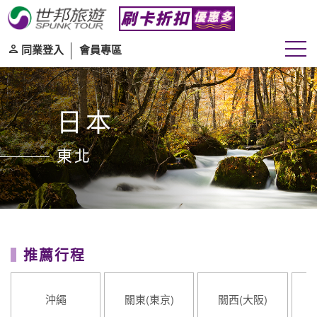
同業登入
會員專區
日本
東北
推薦行程
沖繩
關東(東京)
關西(大阪)