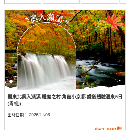
楓東北奧入瀨溪.睡魔之村.角館小京都.鐵道體驗溫泉5日
(青/仙)
2026/11/06
出發日期：
$52,900起