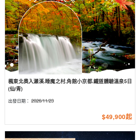
楓東北奧入瀨溪.睡魔之村.角館小京都.鐵道體驗溫泉5日
(仙/青)
2026/11/23
出發日期：
$49,900起