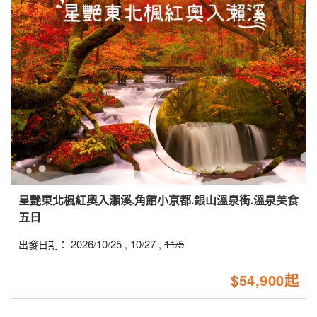
星艷東北楓紅奧入瀨溪.角館小京都.銀山溫泉街.溫泉美食
五日
2026/10/25
10/27
11/5
出發日期：
,
,
$54,900起