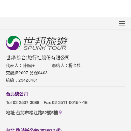
關於世邦
新聞中心
聯絡我們
世邦(綜合)旅行社股份有限公司
代表人：陳屬庄
聯絡人：楊金桂
下載專區
交觀綜2007 品保0403
網站導覽
統編：23420481
訂購流程說明
台北總公司
取消訂單說明
Tel 02-2537-3088
Fax 02-2511-0015～16
隱私權保護政策
地址 台北市松江路82號5樓
台北-臨時辦公室(2026/7/1起)