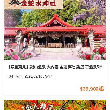
【涼夏東北】銀山溫泉.大內宿.金運神社.鐵道.三溫泉5日
2026/09/10
9/17
出發日期：
,
$39,900起