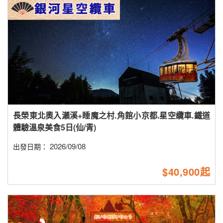
長榮東北奧入瀨溪+睡魔之村.角館小京都.星空纜車.鐵道
體驗溫泉美食5日(仙/青)
2026/09/08
出發日期：
$40,900起