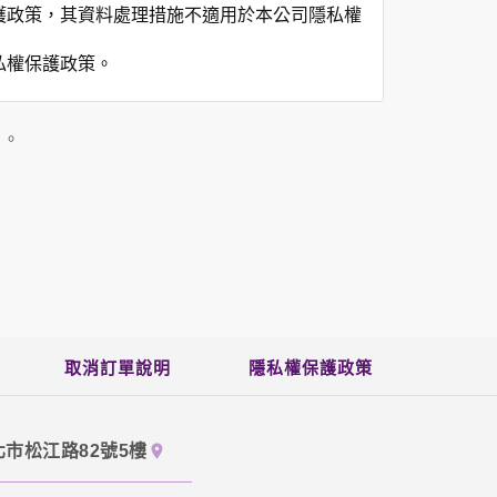
護政策，其資料處理措施不適用於本公司隱私權
私權保護政策。
」。
用時間等。
覽及點選資料記錄等，做為我們增進網站服務的
供內部研究外，我們會視需要公佈統計數據及說
之其他用途。
站也可以從商業夥伴處取得個人資料。
等相關資料，當您註冊成功，並登入使用我們的
期、性別、行業等相關資料，當您註冊成功，並
取消訂單說明
隱私權保護政策
、使用時間、使用的瀏覽器、瀏覽及點選資料紀
告知您的個人資料，否則本網站不會也無法將此
北市松江路82號5樓
您主動提供的個人資訊，這些廣告廠商、或連結