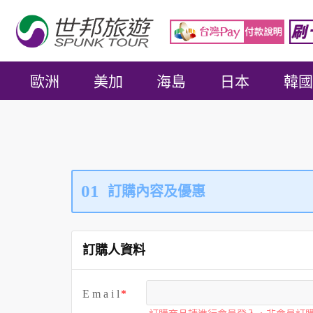
歐洲
美加
海島
日本
韓國
01
訂購內容及優惠
訂購人資料
E m a i l