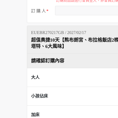
訂購商品請進行會員登入，非會員訂
訂 購 人
EUEBR270217GB / 2027/02/17
超值奧捷10天【熊布朗宮、布拉格飯店
塔特、6大風味】
請確認訂購內容
大人
小孩佔床
加床