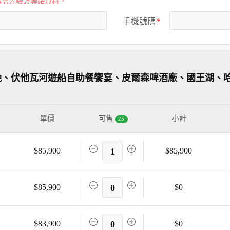
購需先驗證聯絡資料。
手機號碼
2晚、伏他瓦河遊船自助餐饗宴、皮爾森啤酒廠、國王湖、
單價
可售
小計
25
$85,900
1
$85,900
$85,900
0
$0
$83,900
0
$0