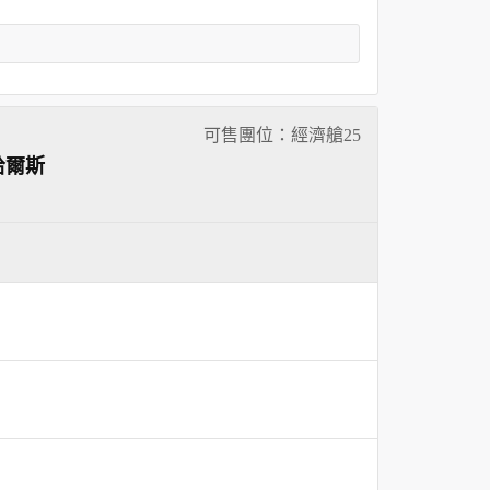
可售團位：經濟艙
25
哈爾斯