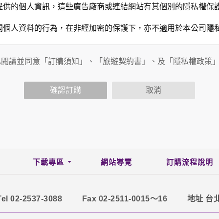
提供的個人資訊，這些廣告廠商或連結網站有其個別的隱私權保
開個人資料的行為，在非經加密的保護下，亦不適用於本公司隱
已閱讀並同意「訂購須知」、「旅遊契約書」、及「隱私權政策
會請您提供相關個人的資料，其範圍如下：
功能時，會保留您所提供的姓名、電子郵件地址、聯絡方式及使
括您使用連線設備的 IP 位址、使用時間、使用的瀏覽器、瀏
確認訂購
取消
。
內容進行統計與分析，分析結果之統計數據或說明文字呈現，除
網站絕不會將您的個人資料揭露予第三人或使用於蒐集目的以外
、服務、活動或贈獎時，本網站會收集您的個人識別資料，本網
、電話、住址、身份證字號、電子郵件、出生日期、性別、行業
站取得您的姓名、電話、住址、身份證字號、電子郵件、出生日
下載專區
網站導覽
訂購流程說明
料。
伺服器自行產生的相關記錄，包括您使用連線設備的 IP 位址
示，歸納使用者瀏覽器在本網站內部所瀏覽的網頁，除非您願意
Tel 02-2537-3088
Fax 02-2511-0015～16
地址 台
廣告之廠商，或與連結本網站，也可能蒐集您個人的資料。對於
施不適用本網站隱私權保護政策，本公司不負任何連帶責任。