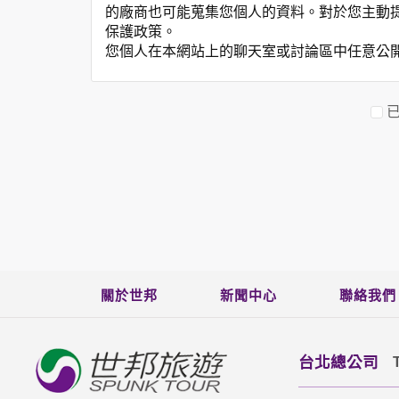
的廠商也可能蒐集您個人的資料。對於您主動
保護政策。
您個人在本網站上的聊天室或討論區中任意公
資料的蒐集與使用方式:
為了在本網站提供您最佳的互動性服務，可能
本網站在您使用服務信箱、問卷調查等互動性
於一般瀏覽時，伺服器會自行記錄相關行徑，包
參考依據，此記錄為內部應用，決不對外公布
為提供精確的服務，我們會將收集的問卷調查
明文字，但不涉及特定個人之資料。
除非取得您的同意或其他法令之特別規定，本
在您於本網站註冊帳號、使用本網站相關產品
當客戶在本網站註冊時，我們會取得您的姓名
服務後，我們即取得您的資料。註冊時，本網
關於世邦
新聞中心
聯絡我們
登入使用我們的服務後，本網站即取得您的資
其他除了上述，會保留您在上網瀏覽或查詢時，
錄等。本網站會對個別連線者的瀏覽器予以標
台北總公司
項記錄和您對應。請您注意，在本網站網刊登
網站有其個別的私權保護政策，其資料處理措