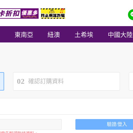
東南亞
紐澳
土希埃
中國大陸
02
確認訂購資料
驗證/登入