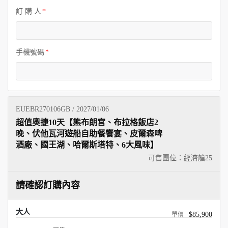
訂 購 人
手機號碼
EUEBR270106GB / 2027/01/06
超值奧捷10天【熊布朗宮、布拉格飯店2
晚、伏他瓦河遊船自助餐饗宴、皮爾森啤
酒廠、國王湖、哈爾斯塔特、6大風味】
可售團位：經濟艙
25
請確認訂購內容
大人
$85,900