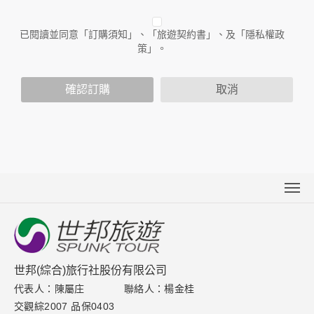
作與本公司合作時分享的任何身份識別資料。隱私權保護政策
不適用於本公司以外的公司或網站群，與非本站所僱用或管理
人員。例如您透過本公司旗下網站上的廣告廠商連結，這些置
已閱讀並同意「訂購須知」、「旅遊契約書」、及「隱私權政
放連結的廠商也可能蒐集您個人的資料。對於您主動提供的個
策」。
人資訊，這些廣告廠商或連結網站有其個別的隱私權保護政
策，其資料處理措施不適用於本公司隱私權保護政策。
您個人在本網站上的聊天室或討論區中任意公開個人資料的行
確認訂購
取消
為，在非經加密的保護下，亦不適用於本公司隱私權保護政
策。
資料的蒐集與使用方式:
為了在本網站提供您最佳的互動性服務，可能會請您提供相關
個人的資料，其範圍如下：
本網站在您使用服務信箱、問卷調查等互動性功能時，會保留
您所提供的姓名、電子郵件地址、聯絡方式及使用時間等。
於一般瀏覽時，伺服器會自行記錄相關行徑，包括您使用連線
關於世邦
設備的 IP 位址、使用時間、使用的瀏覽器、瀏覽及點選資料記
新聞中心
錄等，做為我們增進網站服務的參考依據，此記錄為內部應
用，決不對外公布。
聯絡我們
世邦(綜合)旅行社股份有限公司
為提供精確的服務，我們會將收集的問卷調查內容進行統計與
分析，分析結果之統計數據或說明文字呈現，除供內部研究
代表人：陳屬庄
聯絡人：楊金桂
下載專區
外，我們會視需要公佈統計數據及說明文字，但不涉及特定個
交觀綜2007 品保0403
人之資料。