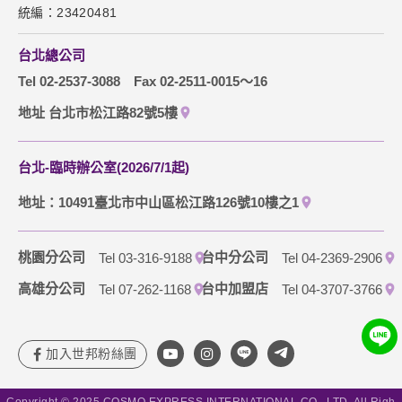
網站導覽
統編：23420481
除非取得您的同意或其他法令之特別規定，本網站絕不會將您
的個人資料揭露予第三人或使用於蒐集目的以外之其他用途。
訂購流程說明
在您於本網站註冊帳號、使用本網站相關產品、服務、活動或
台北總公司
贈獎時，本網站會收集您的個人識別資料，本網站也可以從商
取消訂單說明
Tel 02-2537-3088
Fax 02-2511-0015～16
業夥伴處取得個人資料。
當客戶在本網站註冊時，我們會取得您的姓名、電話、住址、
隱私權保護政策
地址 台北市松江路82號5樓
身份證字號、電子郵件、出生日期、性別、行業等相關資料，
當您註冊成功，並登入使用我們的服務後，我們即取得您的資
料。註冊時，本網站取得您的姓名、電話、住址、身份證字
台北-臨時辦公室(2026/7/1起)
號、電子郵件、出生日期、性別、行業等相關資料，當您註冊
成功，並登入使用我們的服務後，本網站即取得您的資料。
地址：10491臺北市中山區松江路126號10樓之1
其他除了上述，會保留您在上網瀏覽或查詢時，伺服器自行產
生的相關記錄，包括您使用連線設備的 IP 位址、使用時間、使
用的瀏覽器、瀏覽及點選資料紀錄等。本網站會對個別連線者
桃園分公司
台中分公司
Tel 03-316-9188
Tel 04-2369-2906
的瀏覽器予以標示，歸納使用者瀏覽器在本網站內部所瀏覽的
網頁，除非您願意告知您的個人資料，否則本網站不會也無法
高雄分公司
台中加盟店
Tel 07-262-1168
Tel 04-3707-3766
將此項記錄和您對應。請您注意，在本網站網刊登廣告之廠
商，或與連結本網站，也可能蒐集您個人的資料。對於您主動
提供的個人資訊，這些廣告廠商、或連結網站有其個別的私權
保護政策，其資料處理措施不適用本網站隱私權保護政策，本
公司不負任何連帶責任。
本網站將在事前或註冊登錄取得您的同意後，傳送商業性資料
Copyright © 2025 COSMO EXPRESS INTERNATIONAL CO., LTD. All Righ