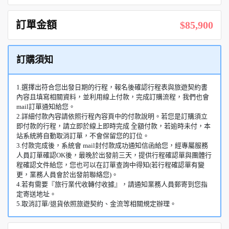
訂單金額
$85,900
訂購須知
1.選擇出符合您出發日期的行程，報名後確認行程表與旅遊契約書
內容且填寫相關資料，並利用線上付款，完成訂購流程，我們也會
mail訂單通知給您。
2.詳細付款內容請依照行程內容頁中的付款說明。若您是訂購須立
即付款的行程，請立即於線上即時完成 全額付款，若逾時未付，本
站系統將自動取消訂單，不會保留您的訂位。
3.付款完成後，系統會 mail封付款成功通知信函給您，經專屬服務
人員訂單確認OK後，最晚於出發前三天，提供行程確認單與團體行
程確認文件給您，您也可以在訂單查詢中得知(若行程確認單有變
更，業務人員會於出發前聯絡您)。
4.若有需要『旅行業代收轉付收據』，請通知業務人員郵寄到您指
定寄送地址。
5.取消訂單/退貨依照旅遊契約、金流等相關規定辦理。