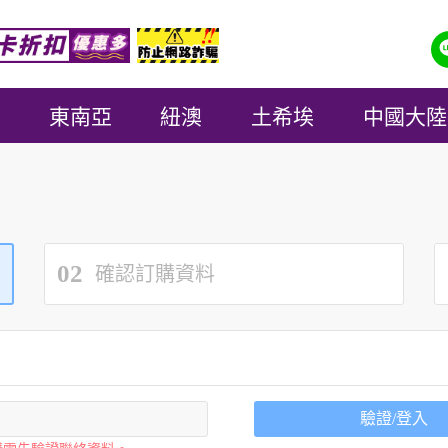
東南亞
紐澳
土希埃
中國大陸
02
確認訂購資料
驗證/登入