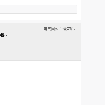
可售團位：經濟艙
25
人餐、