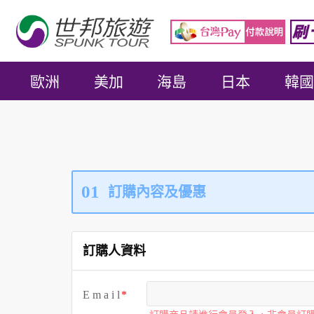
歐洲
美加
海島
日本
韓國
01
訂購內容及優惠
訂購人資料
E m a i l