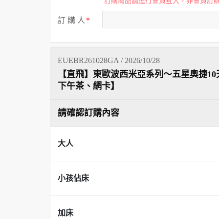
訂購商品請進行會員登入，非會員訂
訂 購 人
EUEBR261028GA / 2026/10/28
【直飛】東歐波西米亞系列～五星奧捷10
下午茶、網卡】
請確認訂購內容
大人
小孩佔床
加床