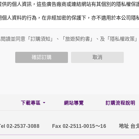
提供的個人資訊，這些廣告廠商或連結網站有其個別的隱私權保
開個人資料的行為，在非經加密的保護下，亦不適用於本公司隱
已閱讀並同意「訂購須知」、「旅遊契約書」、及「隱私權政策
會請您提供相關個人的資料，其範圍如下：
功能時，會保留您所提供的姓名、電子郵件地址、聯絡方式及使
括您使用連線設備的 IP 位址、使用時間、使用的瀏覽器、瀏
確認訂購
取消
。
內容進行統計與分析，分析結果之統計數據或說明文字呈現，除
網站絕不會將您的個人資料揭露予第三人或使用於蒐集目的以外
、服務、活動或贈獎時，本網站會收集您的個人識別資料，本網
、電話、住址、身份證字號、電子郵件、出生日期、性別、行業
站取得您的姓名、電話、住址、身份證字號、電子郵件、出生日
下載專區
網站導覽
訂購流程說明
料。
伺服器自行產生的相關記錄，包括您使用連線設備的 IP 位址
示，歸納使用者瀏覽器在本網站內部所瀏覽的網頁，除非您願意
Tel 02-2537-3088
Fax 02-2511-0015～16
地址 台
廣告之廠商，或與連結本網站，也可能蒐集您個人的資料。對於
施不適用本網站隱私權保護政策，本公司不負任何連帶責任。