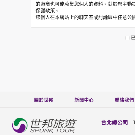
的廠商也可能蒐集您個人的資料。對於您主動
保護政策。
您個人在本網站上的聊天室或討論區中任意公
資料的蒐集與使用方式:
為了在本網站提供您最佳的互動性服務，可能
本網站在您使用服務信箱、問卷調查等互動性
於一般瀏覽時，伺服器會自行記錄相關行徑，包
參考依據，此記錄為內部應用，決不對外公布
為提供精確的服務，我們會將收集的問卷調查
明文字，但不涉及特定個人之資料。
除非取得您的同意或其他法令之特別規定，本
在您於本網站註冊帳號、使用本網站相關產品
當客戶在本網站註冊時，我們會取得您的姓名
服務後，我們即取得您的資料。註冊時，本網
關於世邦
新聞中心
聯絡我們
登入使用我們的服務後，本網站即取得您的資
其他除了上述，會保留您在上網瀏覽或查詢時，
錄等。本網站會對個別連線者的瀏覽器予以標
台北總公司
項記錄和您對應。請您注意，在本網站網刊登
網站有其個別的私權保護政策，其資料處理措