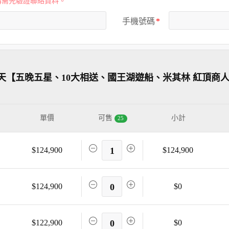
購需先驗證聯絡資料。
手機號碼
天【五晚五星、10大相送、國王湖遊船、米其林 紅頂商
單價
可售
小計
25
$124,900
1
$124,900
$124,900
0
$0
$122,900
0
$0