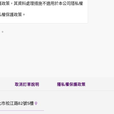
護政策，其資料處理措施不適用於本公司隱私權
私權保護政策。
」。
用時間等。
覽及點選資料記錄等，做為我們增進網站服務的
供內部研究外，我們會視需要公佈統計數據及說
之其他用途。
站也可以從商業夥伴處取得個人資料。
等相關資料，當您註冊成功，並登入使用我們的
期、性別、行業等相關資料，當您註冊成功，並
取消訂單說明
隱私權保護政策
、使用時間、使用的瀏覽器、瀏覽及點選資料紀
告知您的個人資料，否則本網站不會也無法將此
北市松江路82號5樓
您主動提供的個人資訊，這些廣告廠商、或連結