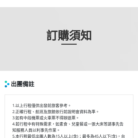
訂購須知
出團備註
1.以上行程僅供出發前旅客參考。
2.正確行程、航班及旅館依行前說明會資料為準。
3.如有中段機票或火車票不得辦退票。
4.若行程中有特殊需求，如素食、兒童餐或一張大床等請事先告
知服務人員以利事先作業。
5.本行程最低出團人數為15人以上(含)；最多為45人以下(含)，台