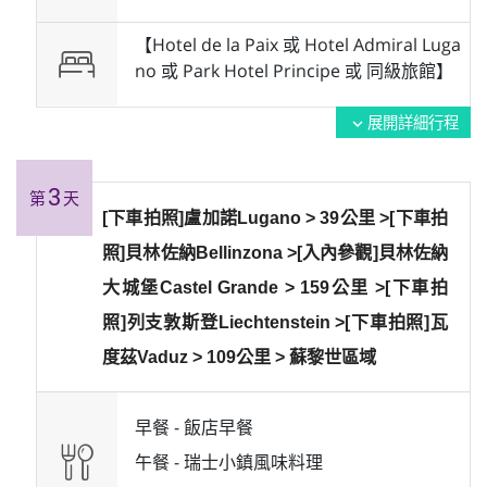
【Hotel de la Paix 或 Hotel Admiral Luga
no 或 Park Hotel Principe 或 同級旅館】
展開詳細行程
expand_more
3
第
天
[下車拍照]盧加諾Lugano > 39公里 >[下車拍
照]貝林佐納Bellinzona >[入內參觀]貝林佐納
大城堡Castel Grande > 159公里 >[下車拍
照]列支敦斯登Liechtenstein >[下車拍照]瓦
度茲Vaduz > 109公里 > 蘇黎世區域
早餐 -
飯店早餐
午餐 -
瑞士小鎮風味料理