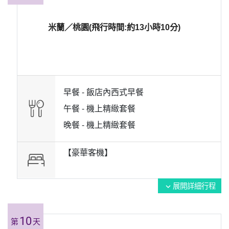
米蘭／桃園(飛行時間:約13小時10分)
早餐 -
飯店內西式早餐
午餐 -
機上精緻套餐
晚餐 -
機上精緻套餐
【豪華客機】
展開詳細行程
expand_more
10
第
天