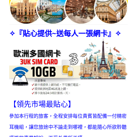
✧『貼心提供~送每人一張網卡』✧
【領先市場最貼心】
參加本行程的旅客，全程安排每位貴賓皆配備一付精密
耳機組，讓您旅途中不論走到哪裡，都能隨心所欲聆聽