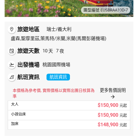
團型編號 EUSBRAA10D-7
旅遊地區
room
瑞士/義大利
盧森,聖摩里茲,策馬特/米蘭,米蘭(馬爾彭薩機場)
旅遊天數
天
夜
event
10
7
出發機場
flight_takeoff
桃園國際機場
航班資訊
airlines
航班資訊
更多售價說明
本價格為參考價, 實際價格以實際出團日核算為
準
arrow_forward
$150,900
元起
$150,900
元起
$148,900
元起