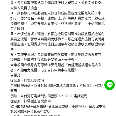
３．每位旅客僅限攜帶１個前項所述之塑膠袋，並於安檢時交由
安檢人員目視檢查。
４．旅客旅行中所必要但未符合前述限量規定之嬰兒奶粉﹝牛
奶﹞、嬰兒食品、藥物、糖尿病或其它醫療所需之液體、膠狀或
噴霧類物品，須向安檢人員申報，並獲得同意後，可不受前揭規
定之限制。
５．出境或過境﹝轉機﹞旅客在機場管制區或前段航程於機艙內
購買之液體、膠狀或噴霧類免稅物品，可在經過安檢後再次隨身
攜帶上機，但需置放於可籤封及顯示有效購買證明之透明塑膠袋
內。
６．為使安檢線之Ｘ光檢查儀有效檢查，前述塑膠袋應與其它手
提行李、外套或手提電腦分開通過Ｘ光檢查。
★申根國六個月內可停留90天免簽證【曾經簽證被拒或黑名單
者、不適用免簽證，必須自行申請申根簽證】
★電話：
從台灣，打電話到歐洲
台灣國際冠碼 + 歐洲各國國碼+當地區域號碼﹝不須撥0﹞+電話
號碼
例如：自台灣打電話到法國巴黎002+33+1+電話號碼
從歐洲，打電話回台北家中
歐洲國際冠碼┼台灣國碼+台北區域號碼﹝不須撥0﹞+台北家中電
話00+886+2+台北家中電話