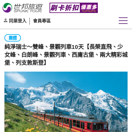
同業登入
會員專區
團體
純淨瑞士～雙峰、景觀列車10天【長榮直飛、少
女峰、白朗峰、景觀列車、西庸古堡、兩大精彩城
堡、列支敦斯登】