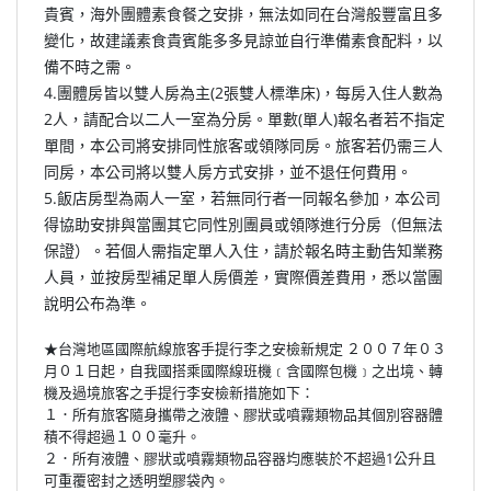
貴賓，海外團體素食餐之安排，無法如同在台灣般豐富且多
變化，故建議素食貴賓能多多見諒並自行準備素食配料，以
備不時之需。
4.團體房皆以雙人房為主(2張雙人標準床)，每房入住人數為
2人，請配合以二人一室為分房。單數(單人)報名者若不指定
單間，本公司將安排同性旅客或領隊同房。旅客若仍需三人
同房，本公司將以雙人房方式安排，並不退任何費用。
5.飯店房型為兩人一室，若無同行者一同報名參加，本公司
得協助安排與當團其它同性別團員或領隊進行分房（但無法
保證）。若個人需指定單人入住，請於報名時主動告知業務
人員，並按房型補足單人房價差，實際價差費用，悉以當團
說明公布為準。
★台灣地區國際航線旅客手提行李之安檢新規定 ２００７年０３
月０１日起，自我國搭乘國際線班機﹝含國際包機﹞之出境、轉
機及過境旅客之手提行李安檢新措施如下：
１．所有旅客隨身攜帶之液體、膠狀或噴霧類物品其個別容器體
積不得超過１００毫升。
２．所有液體、膠狀或噴霧類物品容器均應裝於不超過1公升且
可重覆密封之透明塑膠袋內。