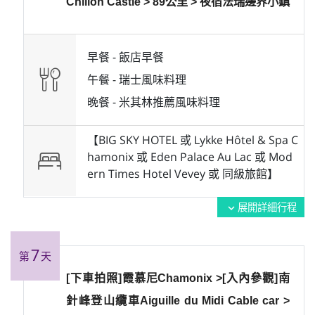
Chillon Castle > 89公里 > 夜宿法瑞邊界小鎮
早餐 -
飯店早餐
午餐 -
瑞士風味料理
晚餐 -
米其林推薦風味料理
【BIG SKY HOTEL 或 Lykke Hôtel & Spa C
hamonix 或 Eden Palace Au Lac 或 Mod
ern Times Hotel Vevey 或 同級旅館】
展開詳細行程
expand_more
7
第
天
[下車拍照]霞慕尼Chamonix >[入內參觀]南
針峰登山纜車Aiguille du Midi Cable car >