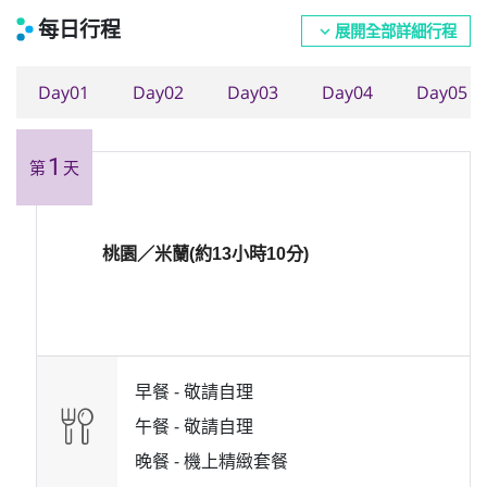
每日行程
展開全部詳細行程
expand_more
Day01
Day02
Day03
Day04
Day05
1
第
天
桃園／米蘭(約13小時10分)
早餐 -
敬請自理
午餐 -
敬請自理
晚餐 -
機上精緻套餐