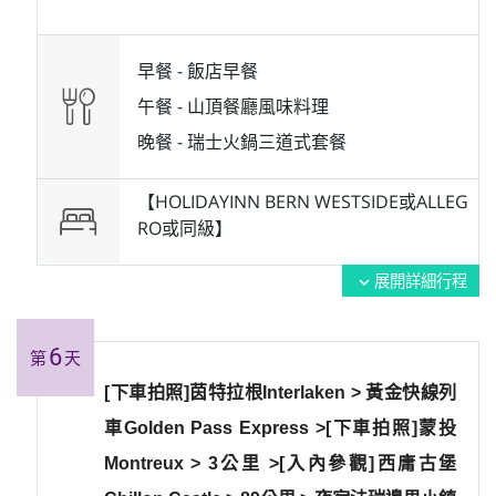
早餐 -
飯店早餐
午餐 -
山頂餐廳風味料理
晚餐 -
瑞士火鍋三道式套餐
【HOLIDAYINN BERN WESTSIDE或ALLEG
RO或同級】
展開詳細行程
expand_more
6
第
天
[下車拍照]茵特拉根Interlaken > 黃金快線列
車Golden Pass Express >[下車拍照]蒙投
Montreux > 3公里 >[入內參觀]西庸古堡