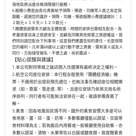
灣地區將派遣合格領隊隨行服務。
6.服務小費是由各位貴賓給予領隊、導遊、司機等人員之肯定與
鼓勵，感謝您的嘉許。領隊、司機、導遊服務小費建議總計：１
２歐元ｘ１０天＝１２０歐元。
7.團體旅遊需多方顧及全體旅客，時間的安排也需相互配合，為
考量旅客自身之旅遊安全，並顧及同團其他旅客之旅遊權益，我
們特別請您配合下列事項，這是我們應盡告知的責任，也是保障
您的權利。凡年滿68歲以上或行動不便之貴賓，需有家人或友人
同行，方始接受報名，不便之處，尚祈鑑諒。
【貼心提醒與建議】
1.本公司對同等級之飯店間入住選擇有最終決定之權利。
2.航空公司座位安排：本行程全程使用『團體經濟艙』機
票，不適用於出發前預先選位，也無法事先確認座位相關需
求（如，靠窗、靠走道..等），且座位安排乃依英文姓名依
序排列，同行者有可能無法安排在一起，敬請參團貴賓了
解。
3.素食：因各地風俗民情不同，國外的素食習慣大多是可以
食用蔥、薑、蒜、蛋、奶等，多數餐廳僅能以蔬菜、豆腐等
食材料理為主；若為飯店內用餐或一般餐廳使用自助餐，亦
多數以蔬菜、漬物、水果等佐以白飯或麵食類。故提醒素食