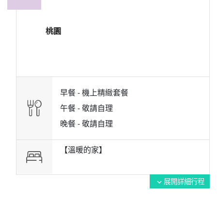
桃園
早餐 -
機上精緻套餐
午餐 -
敬請自理
晚餐 -
敬請自理
【溫暖的家】
展開詳細行程
expand_more