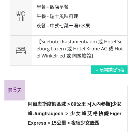
早餐 -
飯店早餐
午餐 -
瑞士風味料理
晚餐 -
中式七菜一湯+水果
【Seehotel Kastanienbaum 或 Hotel Se
eburg Luzern 或 Hotel Krone AG 或 Hot
el Winkelried 或 同級旅館】
展開詳細行程
expand_more
5
第
天
阿爾卑斯度假區域 > 89公里 >[入內參觀]少女
峰Jungfraujoch > 少女峰艾格快線Eiger
Express > 15公里 > 夜宿少女峰區