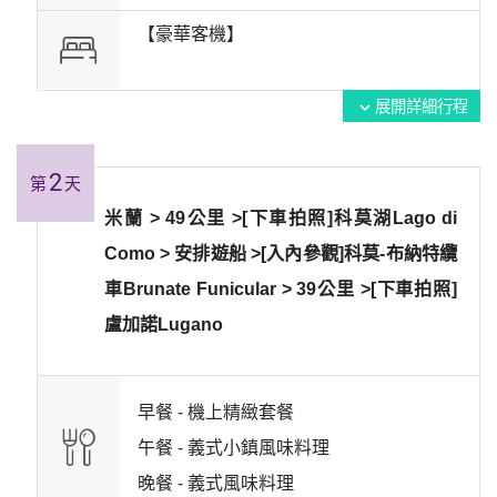
【豪華客機】
展開詳細行程
expand_more
2
第
天
米蘭 > 49公里 >[下車拍照]科莫湖Lago di
Como > 安排遊船 >[入內參觀]科莫-布納特纜
車Brunate Funicular > 39公里 >[下車拍照]
盧加諾Lugano
早餐 -
機上精緻套餐
午餐 -
義式小鎮風味料理
晚餐 -
義式風味料理