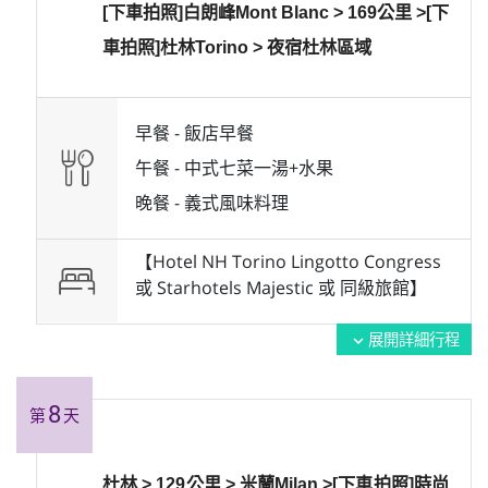
[下車拍照]白朗峰Mont Blanc > 169公里 >[下
車拍照]杜林Torino > 夜宿杜林區域
早餐 -
飯店早餐
午餐 -
中式七菜一湯+水果
晚餐 -
義式風味料理
【Hotel NH Torino Lingotto Congress
或 Starhotels Majestic 或 同級旅館】
展開詳細行程
expand_more
8
第
天
杜林 > 129公里 > 米蘭Milan >[下車拍照]時尚