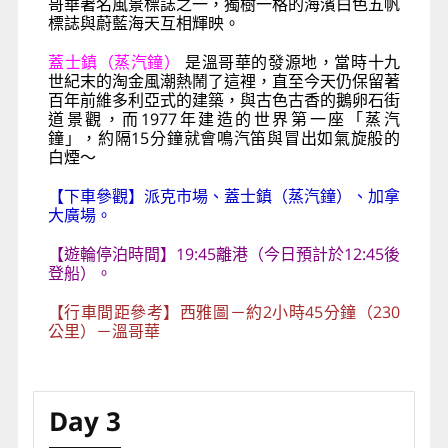
哥華著名風景標誌之一，獨樹一格的海濱白色五帆
標誌與蔚藍海天互相輝映。
蓋士鎮（蒸汽鐘）
是溫哥華的發源地，當時十九
世紀末的淘金風潮熱鬧了這裡，直至今天仍保留著
百年前維多利亞式的建築，與古色古香的鵝卵石街
道景觀，而1977年建造的世界第一座「蒸汽
鐘」，約隔15分鐘就會鳴汽笛與冒出如氣旋般的
白煙～
【下車參觀】派克市場、蓋士鎮（蒸汽鐘）、加拿
大廣場。
【遊輪停泊時間】19:45離港（今日預計於12:45後
登船）。
【行車間距參考】西雅圖－約2小時45分鐘（230
公里）－溫哥華
Day 3