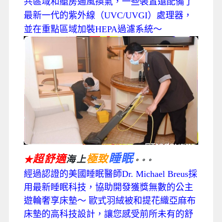
共區域和艙房通風換氣，一些裝置還配備了
最新一代的紫外線（UVC/UVGI）處理器，
並在重點區域加裝HEPA過濾系統～
睡眠
超舒適
極致
海上
★
。。。
經過認證的美國睡眠醫師Dr. Michael Breus採
用最新睡眠科技，協助開發獲獎無數的公主
遊輪奢享床墊～ 歐式羽絨被和提花織亞麻布
床墊的高科技設計，讓您感受前所未有的舒