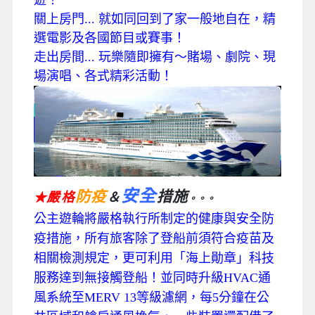
遊！
關上房門... 就如同回到了家一般地自在，精
選電影及各國節目或賽事！
走出房間... 玩樂隨即擁有～賭場、劇院、現
場演唱、各式精彩活動！
安全
防疫
措施
嚴格
＆
★
。。。
公主遊輪將嚴格執行所制定的健康與安全防
疫措施，所有旅客除了登船前須符合疫苗及
相關檢測規定，更可利用「海上勛章」科技
服務達到無接觸登船！並同時升級HVAC通
風系統至MERV 13等級濾網，每5分鐘在公