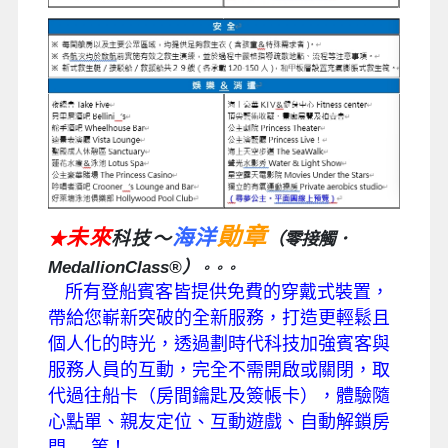
勛章
未來
海洋
科技～
★
（零接觸
．
MedallionClass®
）
。。。
所有登船賓客皆提供免費的穿戴式裝置，
帶給您嶄新突破的全新服務，打造更輕鬆且
個人化
的時光，透過劃時代科技加強賓客與
服務人員的互動，完全不需開啟或關閉，取
代過往船卡
（房間鑰匙及簽帳卡），體驗隨
心點單、親友定位、互動遊戲、自動解鎖房