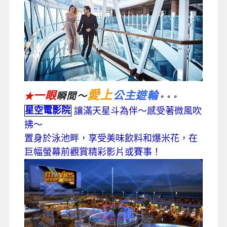
愛上
一眼
公主遊輪
瞬間～
★
。。。
星空電影院
讓滿天星斗為伴～感受著微風吹
拂～
置身於泳池畔，享受美味飲料和爆米花，在
巨幅螢幕前觀賞精彩影片或賽事！