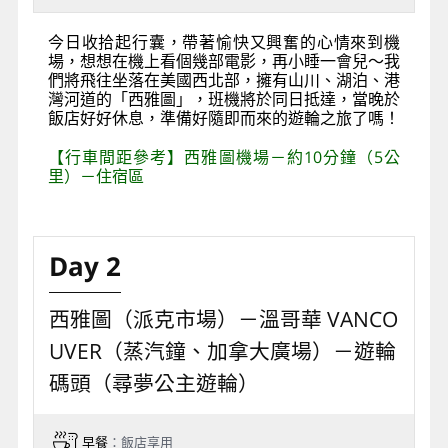
今日收拾起行囊，帶著愉快又興奮的心情來到機
場，想想在機上看個幾部電影，再小睡一會兒～我
們將飛往坐落在美國西北部，擁有山川、湖泊、港
灣河道的「西雅圖」，班機將於同日抵達，當晚於
飯店好好休息，準備好隨即而來的遊輪之旅了嗎！
【行車間距參考】西雅圖機場－約10分鐘（5公
里）－住宿區
Day 2
西雅圖（派克市場）－溫哥華 VANCO
UVER（蒸汽鐘、加拿大廣場）－遊輪
碼頭（尋夢公主遊輪）
早餐
：飯店享用