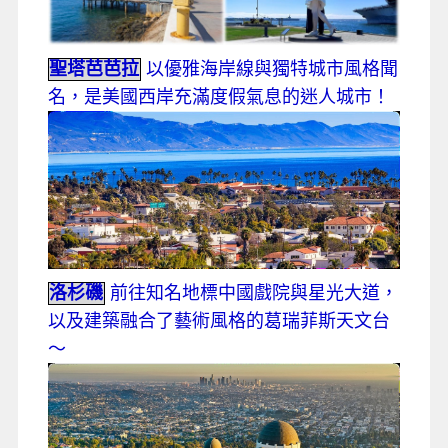
聖塔芭芭拉
以優雅海岸線與獨特城市風格聞
名，是美國西岸充滿度假氣息的迷人城市！
洛杉磯
前往知名地標中國戲院與星光大道，
以及建築融合了藝術風格的葛瑞菲斯天文台
～