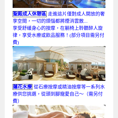
聖殿成人休憩區
走進這片僅對成人開放的奢
享空間，一切的煩惱都將煙消雲散...
享受舒緩身心的按摩，在躺椅上聆聽醉人旋
律，享受水療或飲品服務！(部分項目需另付
費)
蓮花水療
從石療按摩或精油按摩等一系列水
療供您挑選，從頭到腳寵愛自己～（需另付
費）