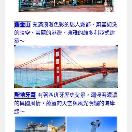
舊金山
充滿浪漫色彩的迷人霧都，蔚藍如洗
的晴空、美麗的港灣、典雅的維多利亞式建
築～
聖地牙哥
有著西班牙歷史背景，瀰漫著濃濃
的異國風情，蔚藍的天空與風光明媚的海岸
線～