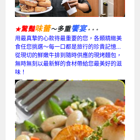
味蕾
饗宴
驚豔
多重
～
★
。。。
用最真摯的心款待最重要的您，各類精緻美
食任您挑選～每一口都是旅行的珍貴記憶...
從現切的鮮嫩牛排到隨時供應的現烤麵包，
無時無刻以最新鮮的食材帶給您最美好的滋
味！