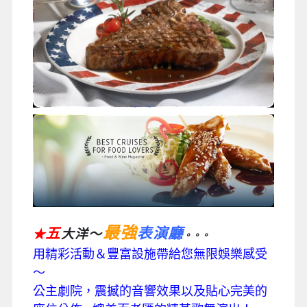
最強
五
表演廳
大洋～
★
。。。
用精彩活動＆豐富設施帶給您無限娛樂感受
～
公主劇院，震撼的音響效果以及貼心完美的