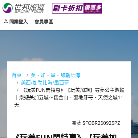
同業登入
會員專區
首頁
美‧加‧墨‧加勒比海
美西/加勒比海/墨西哥
《玩美FUN閃特惠》【玩美加族】尋夢公主遊輪
｜樂遊美加五城～舊金山．聖地牙哥．天使之城11
天
團號 SFOBR260925PZ
《玩美FUN閃特惠》【玩美加