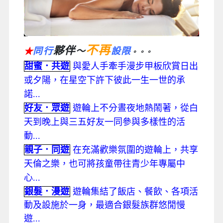
不再
夥伴
同行
～
設限
★
。。。
甜蜜．共遊
與愛人手牽手漫步甲板欣賞日出
或夕陽，在星空下許下彼此一生一世的承
諾...
好友．眾遊
遊輪上不分晝夜地熱鬧著，從白
天到晚上與三五好友一同參與多樣性的活
動...
親子．同遊
在充滿歡樂氛圍的遊輪上，共享
天倫之樂，也可將孩童帶往青少年專屬中
心...
銀髮．漫遊
遊輪集結了飯店、餐飲、各項活
動及設施於一身，最適合銀髮族群悠閒慢
遊...