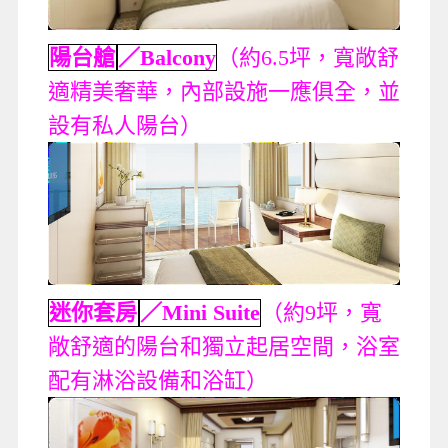
陽台艙
／Balcony
（約6.5坪，寬敞舒
適精美奢華，內部設施一應俱全，並
設有私人陽台）
迷你套房
／Mini Suite
（約9坪，寬
敞舒適的陽台和獨立起居空間，浴室
配有淋浴設備和浴缸）