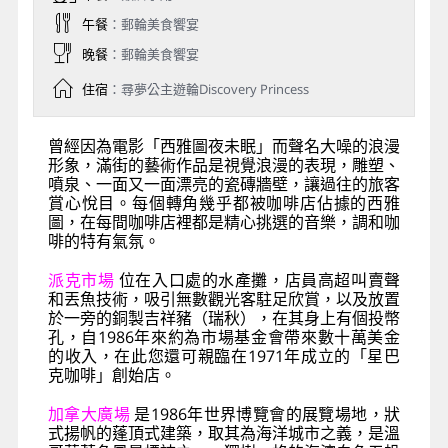
午餐
：郵輪美食饗宴
晚餐
：郵輪美食饗宴
住宿
：尋夢公主遊輪Discovery Princess
曾經因為電影「西雅圖夜未眠」而聲名大噪的浪漫
形象，滿街的藝術作品是視覺浪漫的表現，雕塑、
噴泉、一面又一面漂亮的瓷磚牆壁，讓過往的旅客
賞心悅目。每個轉角幾乎都被咖啡店佔據的西雅
圖，在每間咖啡店裡都是精心挑選的音樂，調和咖
啡的特有氣氛。
派克市場
位在入口處的水產攤，店員高超叫賣聲
和丟魚技術，吸引無數觀光客駐足欣賞，以及放置
於一旁的銅製吉祥豬（瑞秋），在其身上有個投幣
孔，自1986年來約為市場基金會帶來數十萬美金
的收入，在此您還可親臨在1971年成立的「星巴
克咖啡」創始店。
加拿大廣場
是1986年世界博覽會的展覽場地，狀
式揚帆的蓬頂式建築，取其為海洋城市之義，是溫