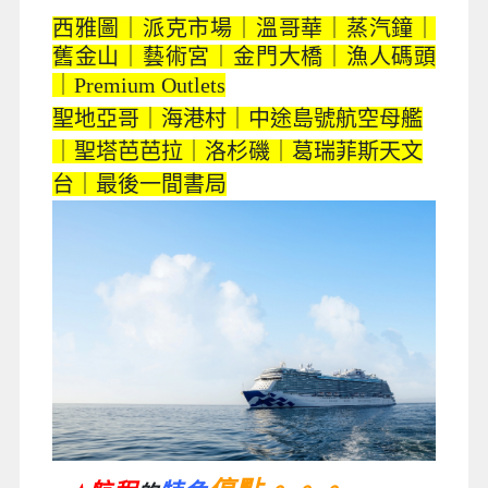
西雅圖｜派克市場｜溫哥華｜蒸汽鐘｜
舊金山｜藝術宮｜金門大橋｜漁人碼頭
｜Premium Outlets
聖地亞哥｜海港村｜中途島號航空母艦
｜聖塔芭芭拉｜洛杉磯｜葛瑞菲斯天文
台｜最後一間書局