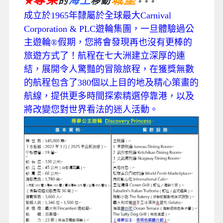
海上
的
移動
★
。。。
成立於1965年隸屬於全球最大Carnival
Corporation & PLC遊輪集團，一旦體驗過公
主遊輪®假期，您將會發現再也沒有更棒的
旅遊方式了！航程在七大洲建立深厚的連
結，展開令人驚豔的冒險旅程，在獲獎無數
的航程包含了380個以上目的地及精心策畫的
航線，提供更多時間探索精選停靠港，以及
將改變您對世界看法的迷人活動。