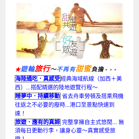
旅行
甜蜜
遊輪
～
不再有
負擔
★
。。。
海陸通吃．真感受
經典海域航線（加西＋美
西）...搭配精選的陸地遊覽行程～
睡夢中．持續移動
省去舟車勞頓及搭乘飛機
往返之不必要的廢時...港口至景點快速到
達！
旅遊．應有的真諦
完整享擁自主式悠閒... 無
須每日更動行李，讓身心靈～真實感受旅