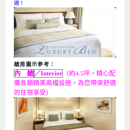
適！
艙房圖示參考
：
內 艙
／Interior
（約4.5坪，精心配
備各類精美高檔設施，為您帶來舒適
的住宿享受）