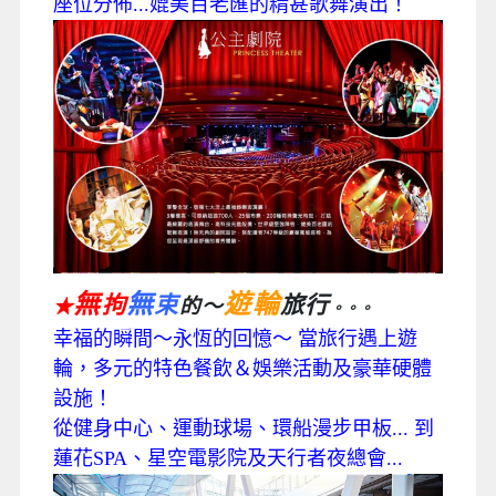
座位分佈...媲美百老匯的精甚歌舞演出！
無
無
遊輪
拘
束
旅行
的～
★
。。。
幸福的瞬間～永恆的回憶～ 當旅行遇上遊
輪，多元的特色餐飲＆娛樂活動及豪華硬體
設施！
從健身中心、運動球場、環船漫步甲板... 到
蓮花SPA、星空電影院及天行者夜總會...