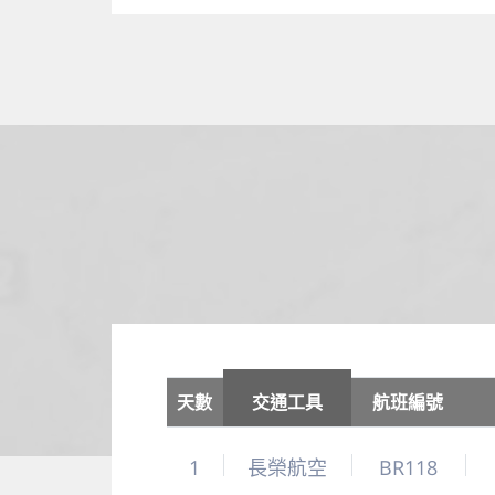
天數
交通工具
航班編號
1
長榮航空
BR118