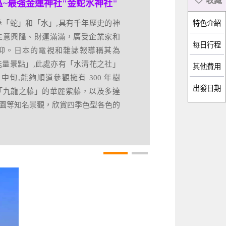
~最強金運神社"金蛇水神社"
特色介紹
奉「蛇」和「水」,具有千年歷史的神
生意興隆、財運滿滿，廣受企業家和
每日行程
仰。日本的電視和雜誌報導稱其為
山溫泉
能量景點」,此處亦有「水清花之社」
個擁有超過 500 年歷史的古老溫泉
月中旬,能夠順道參觀擁有 300 年樹
出發日期
漫風情的木造建築群和夢幻的雪景而
「九龍之藤」的華麗紫藤，以及多達
兩岸的懷舊旅館、瓦斯燈,古色古香的
的牡丹園等知名景觀，欣賞四季色型各色的
神隱少女原型場景聞名。