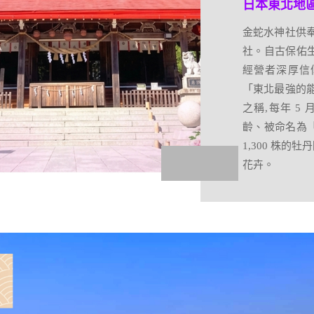
日本東北地區
金蛇水神社供
社。自古保佑
經營者深厚信
大正浪漫~銀
「東北最強的
銀山溫泉,是一
之稱,每年 5 
鄉，以大正浪
齡、被命名為
聞名。溫泉街
1,300 株
氣份被認為是
花卉。