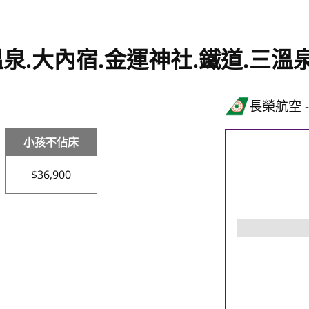
.大內宿.金運神社.鐵道.三溫
長榮航空
小孩不佔床
$36,900