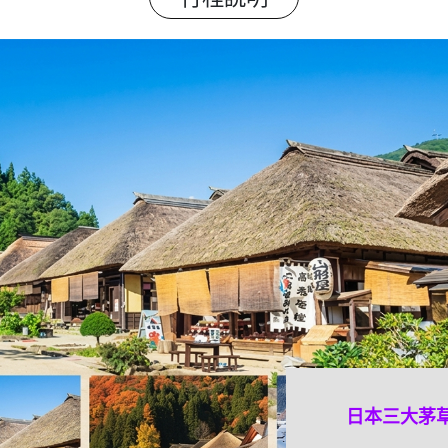
日本三大茅
會津鐵道