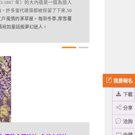
3-1867 年）的大內宿是一個為旅人
津地區,全長約 57.4 公里,沿途風景
鎮。許多當代建築都被保留了下來,
50
幾個特色車站,有日本唯一茅草屋頂的
江戶風情的茅草屋。每到冬季,厚雪覆
以及超萌的蘆之牧溫泉貓站長.
落宛如童話般夢幻迷人。
我要報名
下載
分享
洽詢