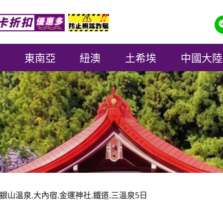
東南亞
紐澳
土希埃
中國大陸
銀山溫泉.大內宿.金運神社.鐵道.三溫泉5日