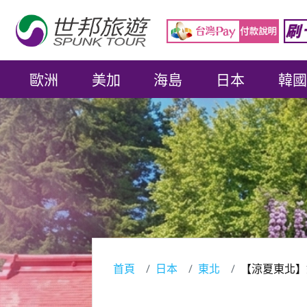
歐洲
美加
海島
日本
韓國
首頁
日本
東北
【涼夏東北】