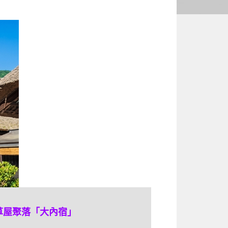
草屋聚落「大內宿」