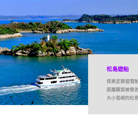
松島遊船
搭乘定期遊覽
距離觀賞被譽為
大小島嶼的松