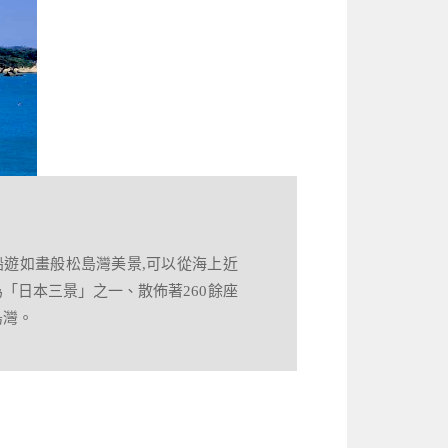
船遊如畫般松島灣美景,可以從海上近
「日本三景」之一、散佈著260餘座
島灣。