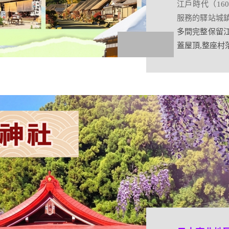
江戶時代（160
會津鐵道,貫穿會
服務的驛站城
優美。其中最
多間完整保留
湯野上溫泉站、
蓋屋頂,整座村