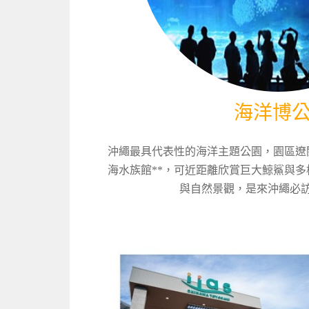
海洋博
沖繩最具代表性的海洋主題公園，園區遼
海水族館**，可近距離欣賞巨大鯨鯊與
與自然景觀，是來沖繩必