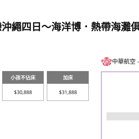
沖繩四日～海洋博．熱帶海灘俱
中華航空
小孩不佔床
加床
$30,888
$31,888