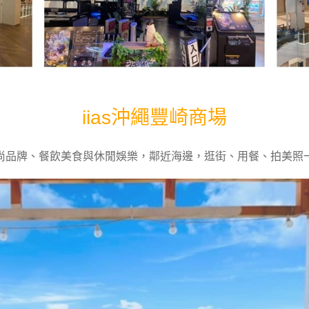
iias沖繩豐崎商場
尚品牌、餐飲美食與休閒娛樂，鄰近海邊，逛街、用餐、拍美照