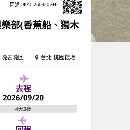
團號 OKACI260920GH
樂部(香蕉船、獨木
晚去晚回
台北-桃園機場
去程
2026/09/20
4天3夜
回程