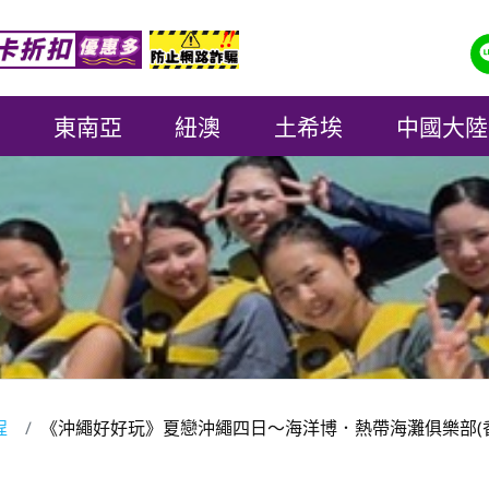
東南亞
紐澳
土希埃
中國大陸
程
《沖繩好好玩》夏戀沖繩四日～海洋博．熱帶海灘俱樂部(香蕉