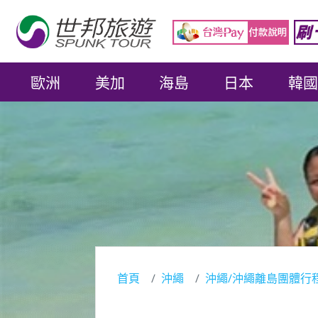
歐洲
美加
海島
日本
韓國
首頁
沖繩
沖繩/沖繩離島團體行