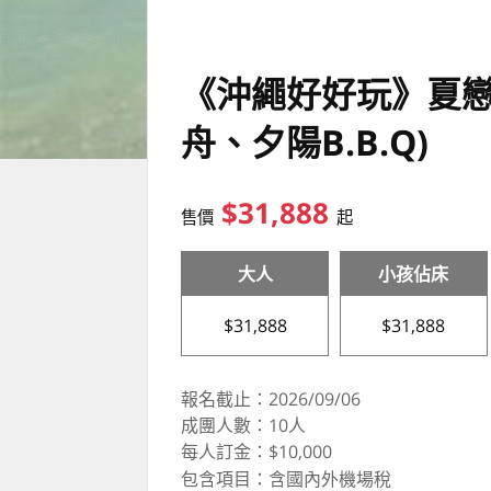
《沖繩好好玩》夏戀
舟、夕陽B.B.Q)
$31,888
售價
起
大人
小孩佔床
$31,888
$31,888
報名截止：2026/09/06
成團人數：10人
每人訂金：$10,000
包含項目：含國內外機場稅