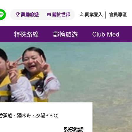
獎勵旅遊
關於世邦
同業登入
會員專區
特殊路線
郵輪旅遊
Club Med
船、獨木舟、夕陽B.B.Q)