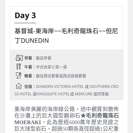
Day 3
基督城-東海岸~~毛利奇龍珠石~~但尼
丁DUNEDIN
早餐
：飯店早餐
午餐
：中式合菜七菜一湯
晚餐
：飯店西式套餐或西式岩燒套餐
住宿
：DUNEDIN VICTORIA HOTEL 或 SOUTHERN CRO
SS HOTEL 或KINGSGATE HOTEL或 MERCURE 或同等級
東海岸美麗的海岸線公路，途中觀賞到散佈
在沙灘上的巨大圓型鵝卵石
★毛利奇龍珠石
MOERAKI
，此為歷經6000萬年歷史見證之
巨大球型岩石，超過50顆各直徑超過1公尺重