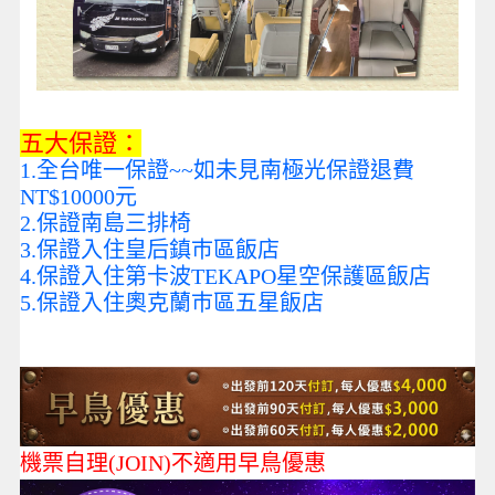
五大保證：
1.全台唯一保證~~如未見南極光保證退費
NT$10000元
2.保證南島三排椅
3.保證入住皇后鎮巿區飯店
4.保證入住第卡波TEKAPO星空保護區飯店
5.保證入住奧克蘭巿區五星飯店
機票自理(JOIN)不適用早鳥優惠