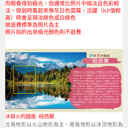
肉眼看得到極光，但通常比照片中暗淡且色彩較
淡。微弱時看起來像灰白色雲霧，活躍（KP值較
高）時會呈現淡綠色或白綠色
故退費標準為照片為主
照片拍的出來極光顏色則不退費
冰與火的國度~紐西蘭
北島地形以火山地形為主，南島地形以冰河地形為