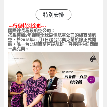
特別安排
~~
行程特別企劃
~~
國際線長程段航空公司：
搭乘連續5
年蟬聯全球最佳航空公司的紐西蘭航
空，於
2018
年
11
月
1
日起台北奧克蘭航線正式開
航，唯一台北紐西蘭
直達航班
，直接飛往紐西蘭
－奧克蘭。