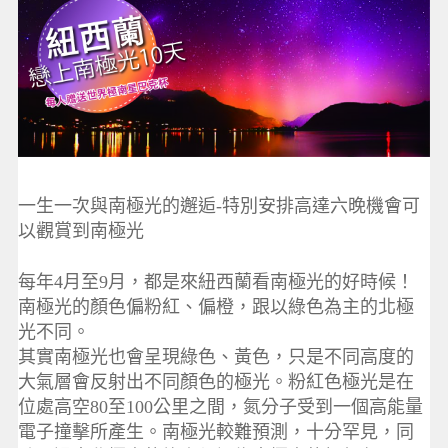
一生一次與南極光的邂逅-特別安排高達六晚機會可
以觀賞到南極光
每年4月至9月，都是來紐西蘭看南極光的好時候！
南極光的顏色偏粉紅、偏橙，跟以綠色為主的北極
光不同。
其實南極光也會呈現綠色、黃色，只是不同高度的
大氣層會反射出不同顏色的極光。粉紅色極光是在
位處高空80至100公里之間，氮分子受到一個高能量
電子撞擊所產生。南極光較難預測，十分罕見，同