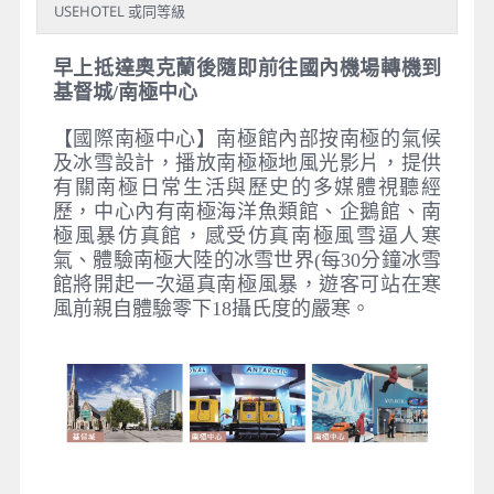
USEHOTEL 或同等級
早上抵達奧克蘭後隨即前往國內機場轉機到
基督城/
南極中心
【國際南極中心】南極館內部按南極的氣候
及冰雪設計，播放南極極地風光影片，提供
有關南極日常生活與歷史的多媒體視聽經
歷，中心內有南極海洋魚類館、企鵝館、南
極風暴仿真館，感受仿真南極風雪逼人寒
氣、體驗南極大陸的冰雪世界(每30分鐘冰雪
館將開起一次逼真南極風暴，遊客可站在寒
風前親自體驗零下18攝氏度的嚴寒。