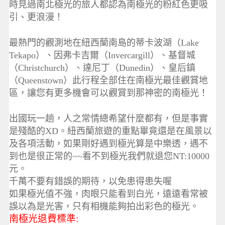
時見過南北極光的旅人都認為南極光的粉紅色更吸
引、更浪漫！
最熱門的觀測地在紐西蘭南島的蒂卡波湖（Lake
Tekapo）、因弗卡吉爾（Invercargill）、基督城
（Christchurch）、達尼丁（Dunedin）、皇后鎮
（Queenstown）此行程全部住在南極光最佳觀賞地
區，讓您有更多機會可以觀賞到那神密的南極光！
出國玩一趟，人之常情總希望什麼都有，但是事實
是殘酷的XD。紐西蘭旅遊的重點畢竟還是在風景以
及各項活動，如果剛好遇到極光算是中樂透，遇不
到也是很正常的~~看不到極光我們就退您NT:10000
元。
千萬不要有錯誤的期待，以免患得患失喔
如果極光值不強，肉眼只能看到白光，遠遠看常被
誤以為是光害，只有相機能夠拍出彩色的極光。
南極光退費標準: