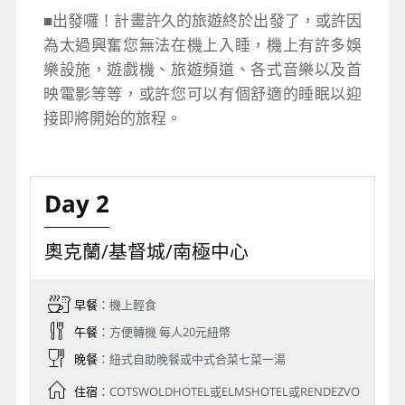
■出發囉！計畫許久的旅遊終於出發了，或許因
為太過興奮您無法在機上入睡，機上有許多娛
樂設施，遊戲機、旅遊頻道、各式音樂以及首
映電影等等，或許您可以有個舒適的睡眠以迎
接即將開始的旅程。
Day 2
奧克蘭/基督城/南極中心
早餐
：機上輕食
午餐
：方便轉機 每人20元紐幣
晚餐
：紐式自助晚餐或中式合菜七菜一湯
住宿
：COTSWOLDHOTEL或ELMSHOTEL或RENDEZVO