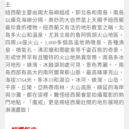
主
紐西蘭主要由兩大島嶼組成，即北島和南島，兩島
以庫克海峽分隔。奧妙的大自然是上天賜予紐西蘭
最珍貴的禮物。紐西蘭又有活的地形教室之稱。北
島多火山和溫泉，尤其北島的魯阿佩胡火山地區，
四周14座火山、1,000多個高溫地熱噴泉、各種沸
泉、噴氣孔、沸泥塘和間歇泉等千姿百態的奇景，
形成世界罕有且獨特的火山地熱異常帶。南島多冰
河地形，峽灣、冰蝕湖到處可見，景色秀麗。，南
島西部有高大的南阿爾卑斯山脈，最高峰庫克山，
海拔3764米，多冰川和湖泊。冰河、峽灣、山岳、
平原、丘陵、亞熱帶雨林、火山高原、綿延的海岸
與沙灘，都在這裡。難怪紐西蘭會是拍攝電影的熱
門地點，「魔戒」更是將紐西蘭壯闊的地形展現的
淋漓盡致！