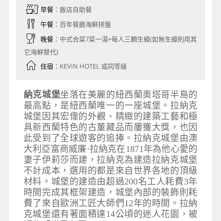
早餐
：飯店自助餐
午餐
：百年餐廳海鮮拼盤
晚餐
：中式合菜7菜一湯+每人三顆生蠔(如無生蠔則用其
它海鮮替代)
住宿
：KEVIN HOTEL 或同等級
納克城堡
坐落在美麗的紐西蘭奧塔哥半島的
最高點，是紐西蘭唯一的一座城堡。拉納克
城堡因其宏偉的外觀、精緻的建築工藝和極
具新西蘭特色的古董藏品而屢獲大獎，也因
此受到了全球遊客的追捧。拉納克城堡由澳
大利亞富商威廉·拉納克在1871年為他心愛的
妻子伊莉莎而建，拉納克為建造拉納克城堡
不計成本，選用的都是來自世界各地的頂級
材料。城堡的建造由超過200名工人耗費3年
時間完成其框架建造，城堡內部的裝飾則耗
費了來自歐洲工匠大師們12年的時間。拉納
克城堡還有著面積達14公頃的迷人花園，被