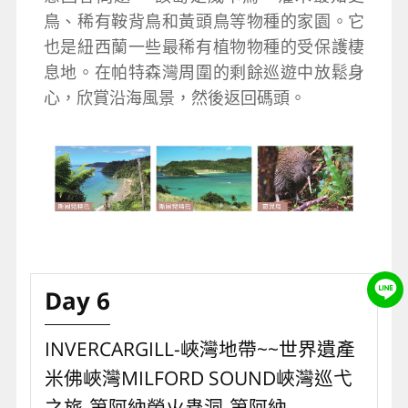
鳥、稀有鞍背鳥和黃頭鳥等物種的家園。它
也是紐西蘭一些最稀有植物物種的受保護棲
息地。在帕特森灣周圍的剩餘巡遊中放鬆身
心，欣賞沿海風景，然後返回碼頭。
Day 6
INVERCARGILL-峽灣地帶~~世界遺產
米佛峽灣MILFORD SOUND峽灣巡弋
之旅-第阿納螢火蟲洞-第阿納