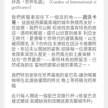
評為「世界名園」（Garden of International si
gnificance）
我們將驅車前往下一個目的地
——因沃卡
哥
。 這座紐西蘭最南端的城市熱情而友好。
在這裡，我們可以輕 松地找到富有特色的商
店、酒吧和餐館，還可以欣賞到維多 利亞女
王時代、愛德華七世時代的建築風格。以生
蠔而聞名 天下的布拉夫港就在因沃卡格爾附
近，布拉夫以開放的姿態 迎接每一位遊客前
來探索其悠久歷史、自然風光和土產海鮮 ！
站在“世界盡頭”——斯特林角拍照留念，已
然成為前往 當地的遊客必做的事情之一。
我們特別安排在世界最南的星巴克-讓你喝著
咖啡在此渡過優閒的時光 晚上等待極光的來
臨
此行每人贈送一個星巴克隨行杯~(依星巴克
樣式贈送 如遇缺貨則改贈送奧克蘭城市杯)