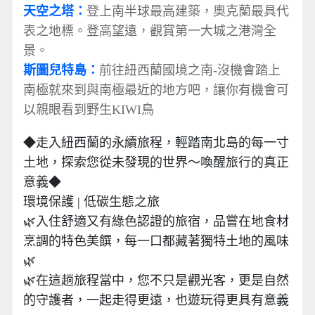
天空之塔：
登上南半球最高建築，奧克蘭最具代
表之地標。登高望遠，觀賞第一大城之港灣全
景。
斯圖兒特島：
前往紐西蘭國境之南-沒機會踏上
南極就來到與南極最近的地方吧，讓你有機會可
以親眼看到野生KIWI鳥
◆走入紐西蘭的永續旅程，輕踏南北島的每一寸
土地，探索您從未發現的世界～喚醒旅行的真正
意義◆
環境保護 | 低碳生態之旅
🌿入住舒適又有綠色認證的旅宿，品嘗在地食材
烹調的特色美饌，每一口都藏著獨特土地的風味
🌿
🌿在這趟旅程當中，您不只是觀光客，更是自然
的守護者，一起走得更遠，也遊玩得更具有意義