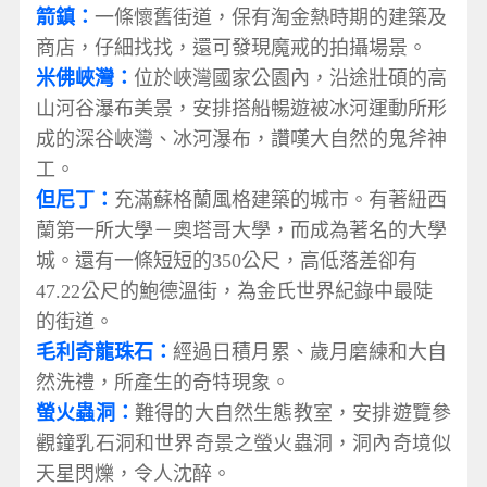
箭鎮：
一條懷舊街道，保有淘金熱時期的建築及
商店，仔細找找，還可發現魔戒的拍攝場景。
米佛峽灣：
位於峽灣國家公園內，沿途壯碩的高
山河谷瀑布美景，安排搭船暢遊被冰河運動所形
成的深谷峽灣、冰河瀑布，讚嘆大自然的鬼斧神
工。
但尼丁：
充滿蘇格蘭風格建築的城市。有著紐西
蘭第一所大學－奧塔哥大學，而成為著名的大學
城。還有一條短短的350公尺，高低落差卻有
47.22公尺的鮑德溫街，為金氏世界紀錄中最陡
的街道。
毛利奇龍珠石：
經過日積月累、歲月磨練和大自
然洗禮，所產生的奇特現象。
螢火蟲洞：
難得的大自然生態教室，安排遊覽參
觀鐘乳石洞和世界奇景之螢火蟲洞，洞內奇境似
天星閃爍，令人沈醉。