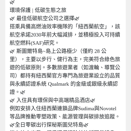
🌿
環境保護 | 低碳生態之旅
🌿 最佳低碳航空公司之選擇🌿
搭乘具備高燃油效率機隊的「紐西蘭航空」，該
航空承諾2030年前大幅減排，並積極投入可持續
航空燃料(SAF)研究。
🌿 斯圖爾特島~島上公路極少（僅約 28 公
里），主要以步行、健行為主，完美符合綠色旅
遊的低碳原則。多數旅遊業者（如渡輪、導覽公
司）都持有紐西蘭官方專門為旅遊業設立的品質
與永續認證系統 Qualmark 的金級或銀級永續認
證。🌿
🌿 入住具有環保與中高端精品酒店🌿
例如安排入住紐西蘭連鎖品牌Sudima與Novotel
等品牌推動零塑政策、能源管理與碳排放追蹤。
🌿全日零碳出行探秘斯圖兒特島🌿