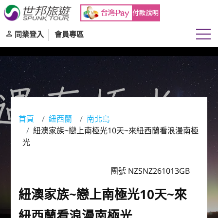
同業登入
會員專區
首頁
紐西蘭
南北島
紐澳家族~戀上南極光10天~來紐西蘭看浪漫南極
光
團號 NZSNZ261013GB
紐澳家族~戀上南極光10天~來
紐西蘭看浪漫南極光