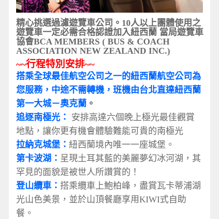
精心挑選過濾遊覽車公司。
10
人以上團體使用之
遊覽車一定必需合格認證加入紐西蘭
當局遊覽車
協會
BCA MEMBERS ( BUS & COACH
ASSOCIATION NEW ZEALAND INC.)
~~
行程特別安排
~~
搭乘全球最佳航空公司之一的紐西蘭航空公司為
您服務，中途不需轉機，班機由台北直達紐西蘭
第一大城－奧克蘭
。
追逐南極光：
安排高達六個晚上極光最佳觀賞
地點，讓你更有機會體驗難能可貴的南極光
拉納克城堡：
紐西蘭境內唯一一座城堡。
第卡波湖：
呈現土耳其藍的美麗夢幻冰河湖，其
罕見的面貌是被世人所讚賞的！
登山纜車：
搭乘纜車上鮑柏峰，盡賞瓦卡蒂浦湖
光山色美景，並於山頂餐廳享用KIWI式自助
餐。