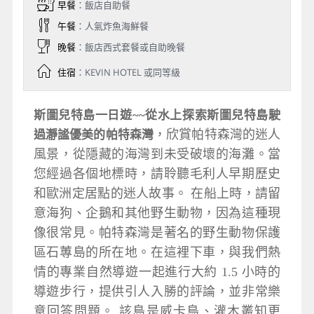
早餐
：飯店自助餐
午餐
：人氣炸魚海鮮餐
晚餐
：飯店西式套餐或自助晚餐
住宿
：KEVIN HOTEL 或同等級
斯圖兒特島一日遊~
~從水上探索斯圖兒特島駛
，
欣賞帕特森灣的迷人
過瀞謐優美的帕特森
灣
風景，從隱藏的海灣到未受破壞的海灘。當
您經過各個地標時，請聆聽毛利人早期歷史
和歐洲定居點的迷人故事。 在船上時，請留
意海狗、企鵝和其他野生動物，因為這種現
像很常見。帕特森灣是著名的野生動物保護
區石蓴島的所在地。在這裡下車，與我們熱
情的專業自然導遊一起進行大約 1.5 小時的
導遊步行，提供引人入勝的評論，並非常樂
意回答問題。 該島是威卡鳥、灌木叢知更