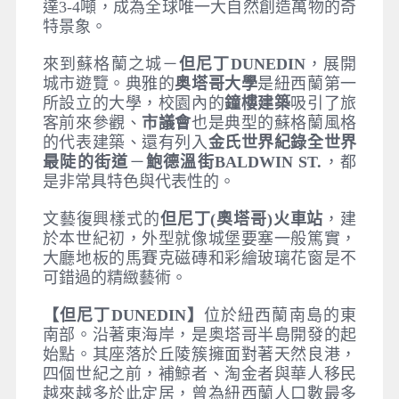
達3-4噸，成為全球唯一大自然創造萬物的奇
特景象。
來到蘇格蘭之城－
但尼丁DUNEDIN
，展開
城市遊覽。典雅的
奥塔哥大學
是紐西蘭第一
所設立的大學，校園內的
鐘樓建築
吸引了旅
客前來參觀、
市議會
也是典型的蘇格蘭風格
的代表建築、還有列入
金氏世界紀錄全世界
最陡的街道
－
鮑德溫街BALDWIN ST.
，都
是非常具特色與代表性的。
文藝復興樣式的
但尼丁(
奧塔哥)
火車站
，建
於本世紀初，外型就像城堡要塞一般篤實，
大廳地板的馬賽克磁磚和彩繪玻璃花窗是不
可錯過的精緻藝術。
【但尼丁DUNEDIN
】
位於紐西蘭南島的東
南部。沿著東海岸，是奥塔哥半島開發的起
始點。其座落於丘陵簇擁面對著天然良港，
四個世紀之前，補鯨者、淘金者與華人移民
越來越多於此定居，曾為紐西蘭人口數最多