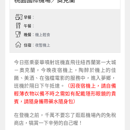
桃園國際機場／奧克蘭
早餐
：
午餐
：
晚餐
：機上輕食
住宿
：夜暫機上
今日搭乘豪華噴射班機直飛往紐西蘭第一大城
－奧克蘭，今晚夜宿機上，陶醉於機上的佳
餚、美酒、在強檔電影的服務中，進入夢鄉，
班機於隔日下午抵達。
（因夜宿機上，請自備
輕薄衣物以備不時之需如有配戴隱形眼鏡的貴
賓，請隨身攜帶藥水隨身包）
在登機之前，千萬不要忘了逛逛機場內的免稅
商店，犒賞一下辛勞的自己喔！