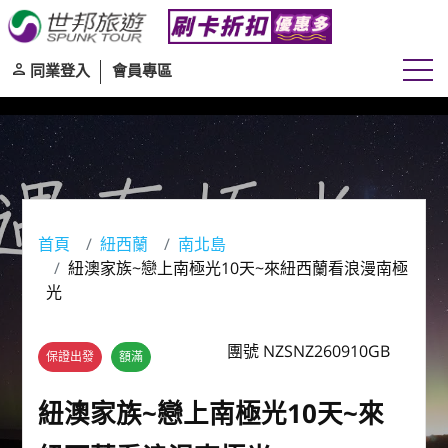
同業登入
會員專區
首頁
紐西蘭
南北島
紐澳家族~戀上南極光10天~來紐西蘭看浪漫南極
光
團號 NZSNZ260910GB
保證出發
額滿
紐澳家族~戀上南極光10天~來