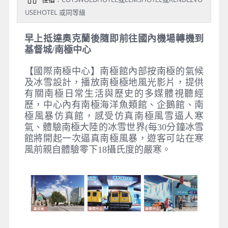
USEHOTEL 或同等級
早上抵達奧克蘭後隨即前往國內機場轉機到
基督城/
南極中心
【國際南極中心】南極館內部按南極的氣候
及冰雪設計，播放南極極地風光影片，提供
有關南極日常生活與歷史的多媒體視聽經
歷，中心內有南極海洋魚類館、企鵝館、南
極風暴仿真館，感受仿真南極風雪逼人寒
氣、體驗南極大陸的冰雪世界(每30分鐘冰雪
館將開起一次逼真南極風暴，遊客可站在寒
風前親自體驗零下18攝氏度的嚴寒。