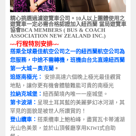
精心挑選過濾遊覽車公司。
10
人以上團體使用之
遊覽車一定必需合格認證加入紐西蘭
當局遊覽車
協會
BCA MEMBERS ( BUS & COACH
ASSOCIATION NEW ZEALAND INC.)
~~
行程特別安排
~~
搭乘全球最佳航空公司之一的紐西蘭航空公司為
您服務，中途不需轉機，班機由台北直達紐西蘭
第一大城－奧克蘭
。
追逐南極光：
安排高達六個晚上極光最佳觀賞
地點，讓你更有機會體驗難能可貴的南極光
拉納克城堡：
紐西蘭境內唯一一座城堡。
第卡波湖：
呈現土耳其藍的美麗夢幻冰河湖，其
罕見的面貌是被世人所讚賞的！
登山纜車：
搭乘纜車上鮑柏峰，盡賞瓦卡蒂浦湖
光山色美景，並於山頂餐廳享用KIWI式自助