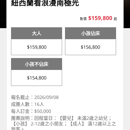
紐西蘭看浪漫南極光
$159,800
售價
起
大人
小孩佔床
$159,800
$156,800
小孩不佔床
$154,800
報名截止：2026/09/08
成團人數：16人
每人訂金：$50,000
團費說明：回程當日：【嬰兒】 未滿2歲之幼兒；
【小孩】 2-12歲之小朋友；【成人】 滿12歲以上之
旅客。