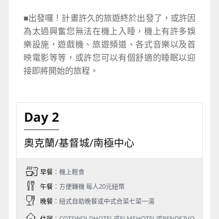
■出發囉！計畫許久的旅遊終於出發了，或許因
為太過興奮您無法在機上入睡，機上有許多娛
樂設施，遊戲機、旅遊頻道、各式音樂以及首
映電影等等，或許您可以有個舒適的睡眠以迎
接即將開始的旅程。
Day 2
奧克蘭/基督城/南極中心
早餐
：機上輕食
午餐
：方便轉機 每人20元紐幣
晚餐
：紐式自助晚餐或中式合菜七菜一湯
住宿
：COTSWOLDHOTEL或ELMSHOTEL或RENDEZVO