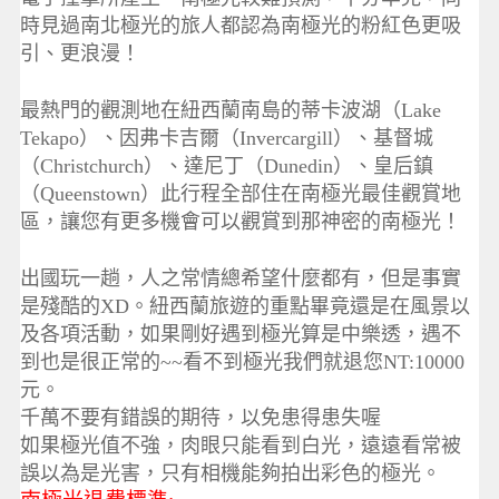
時見過南北極光的旅人都認為南極光的粉紅色更吸
引、更浪漫！
最熱門的觀測地在紐西蘭南島的蒂卡波湖（Lake
Tekapo）、因弗卡吉爾（Invercargill）、基督城
（Christchurch）、達尼丁（Dunedin）、皇后鎮
（Queenstown）此行程全部住在南極光最佳觀賞地
區，讓您有更多機會可以觀賞到那神密的南極光！
出國玩一趟，人之常情總希望什麼都有，但是事實
是殘酷的XD。紐西蘭旅遊的重點畢竟還是在風景以
及各項活動，如果剛好遇到極光算是中樂透，遇不
到也是很正常的~~看不到極光我們就退您NT:10000
元。
千萬不要有錯誤的期待，以免患得患失喔
如果極光值不強，肉眼只能看到白光，遠遠看常被
誤以為是光害，只有相機能夠拍出彩色的極光。