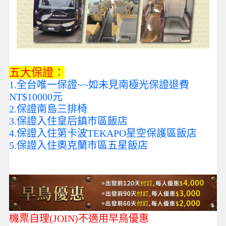
五大保證：
1.全台唯一保證~~如未見南極光保證退費
NT$10000元
2.保證南島三排椅
3.保證入住皇后鎮巿區飯店
4.保證入住第卡波TEKAPO星空保護區飯店
5.保證入住奧克蘭巿區五星飯店
機票自理(JOIN)不適用早鳥優惠