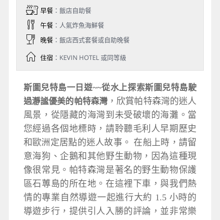
早餐
：飯店自助餐
午餐
：人氣炸魚海鮮餐
晚餐
：飯店西式套餐或自助晚餐
住宿
：KEVIN HOTEL 或同等級
斯圖兒特島一日遊~
~從水上探索斯圖兒特島駛
，
欣賞帕特森灣的迷人
過瀞謐優美的帕特森
灣
風景，從隱藏的海灣到未受破壞的海灘。當
您經過各個地標時，請聆聽毛利人早期歷史
和歐洲定居點的迷人故事。 在船上時，請留
意海狗、企鵝和其他野生動物，因為這種現
像很常見。帕特森灣是著名的野生動物保護
區石蓴島的所在地。在這裡下車，與我們熱
情的專業自然導遊一起進行大約 1.5 小時的
導遊步行，提供引人入勝的評論，並非常樂