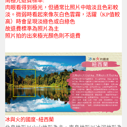
南極光退費標準:
肉眼看得到極光，但通常比照片中暗淡且色彩較
淡。微弱時看起來像灰白色雲霧，活躍（KP值較
高）時會呈現淡綠色或白綠色
故退費標準為照片為主
照片拍的出來極光顏色則不退費
冰與火的國度~紐西蘭