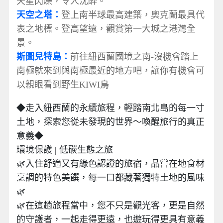
天星閃爍，令人沈醉。
天空之塔：
登上南半球最高建築，奧克蘭最具代
表之地標。登高望遠，觀賞第一大城之港灣全
景。
斯圖兒特島：
前往紐西蘭國境之南-沒機會踏上
南極就來到與南極最近的地方吧，讓你有機會可
以親眼看到野生KIWI鳥
◆走入紐西蘭的永續旅程，輕踏南北島的每一寸
土地，探索您從未發現的世界～喚醒旅行的真正
意義◆
環境保護 | 低碳生態之旅
🌿入住舒適又有綠色認證的旅宿，品嘗在地食材
烹調的特色美饌，每一口都藏著獨特土地的風味
🌿
🌿在這趟旅程當中，您不只是觀光客，更是自然
的守護者，一起走得更遠，也遊玩得更具有意義