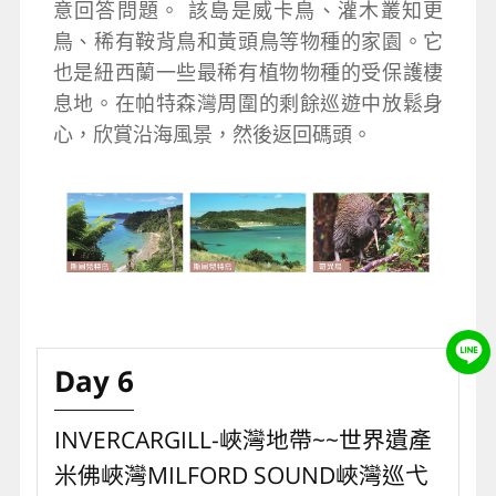
意回答問題。 該島是威卡鳥、灌木叢知更
鳥、稀有鞍背鳥和黃頭鳥等物種的家園。它
也是紐西蘭一些最稀有植物物種的受保護棲
息地。在帕特森灣周圍的剩餘巡遊中放鬆身
心，欣賞沿海風景，然後返回碼頭。
Day 6
INVERCARGILL-峽灣地帶~~世界遺產
米佛峽灣MILFORD SOUND峽灣巡弋