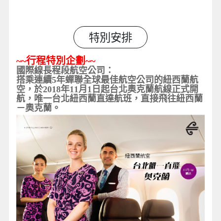
特別安排
~~
行程特別企劃
~~
國際線長程段航空公司：
搭乘連續5
年蟬聯全球最佳航空公司的紐西蘭航
空，於
2018
年
11
月
1
日起台北奧克蘭航線正式開
航，唯一台北紐西蘭
直達航班
，直接飛往紐西蘭
－奧克蘭。