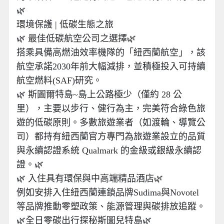
🌿
環境保護 | 低碳生態之旅
🌿 最佳低碳航空公司之選擇🌿
搭乘具備高燃油效率機隊的「紐西蘭航空」，該
航空承諾2030年前大幅減排，並積極投入可持續
航空燃料(SAF)研究。
🌿 斯圖爾特島~島上公路極少（僅約 28 公
里），主要以步行、健行為主，完美符合綠色旅
遊的低碳原則。多數旅遊業者（如渡輪、導覽公
司）都持有紐西蘭官方專門為旅遊業設立的品質
與永續認證系統 Qualmark 的金級或銀級永續認
證。🌿
🌿 入住具有環保與中高端精品酒店🌿
例如安排入住紐西蘭連鎖品牌Sudima與Novotel
等品牌推動零塑政策、能源管理與碳排放追蹤。
🌿全日零碳出行探秘斯圖兒特島🌿