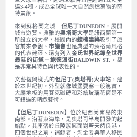
巨大球型岩石，超過50顆各直徑超過1公尺重
達3-4噸，成為全球唯一大自然創造萬物的奇
特景象。
來到蘇格蘭之城－
但尼丁DUNEDIN
，展開
城市遊覽。典雅的
奥塔哥大學
是紐西蘭第一
所設立的大學，校園內的
鐘樓建築
吸引了旅
客前來參觀、
市議會
也是典型的蘇格蘭風格
的代表建築、還有列入
金氏世界紀錄全世界
最陡的街道
－
鮑德溫街BALDWIN ST.
，都
是非常具特色與代表性的。
文藝復興樣式的
但尼丁(
奧塔哥)
火車站
，建
於本世紀初，外型就像城堡要塞一般篤實，
大廳地板的馬賽克磁磚和彩繪玻璃花窗是不
可錯過的精緻藝術。
【但尼丁DUNEDIN
】
位於紐西蘭南島的東
南部。沿著東海岸，是奥塔哥半島開發的起
始點。其座落於丘陵簇擁面對著天然良港，
四個世紀之前，補鯨者、淘金者與華人移民