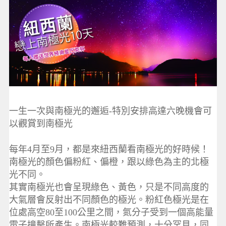
一生一次與南極光的邂逅-特別安排高達六晚機會可
以觀賞到南極光
每年4月至9月，都是來紐西蘭看南極光的好時候！
南極光的顏色偏粉紅、偏橙，跟以綠色為主的北極
光不同。
其實南極光也會呈現綠色、黃色，只是不同高度的
大氣層會反射出不同顏色的極光。粉紅色極光是在
位處高空80至100公里之間，氮分子受到一個高能量
電子撞擊所產生。南極光較難預測，十分罕見，同