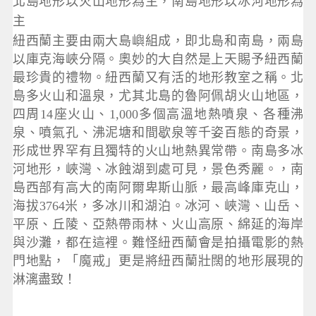
北島地形以火山地形為主，南島地形以冰河地形為
主
紐西蘭主要由兩大島嶼組成，即北島和南島，兩島
以庫克海峽分隔。奧妙的大自然是上天賜予紐西蘭
最珍貴的禮物。紐西蘭又有活的地形教室之稱。北
島多火山和溫泉，尤其北島的魯阿佩胡火山地區，
四周14座火山、1,000多個高溫地熱噴泉、各種沸
泉、噴氣孔、沸泥塘和間歇泉等千姿百態的奇景，
形成世界罕有且獨特的火山地熱異常帶。南島多冰
河地形，峽灣、冰蝕湖到處可見，景色秀麗。，南
島西部有高大的南阿爾卑斯山脈，最高峰庫克山，
海拔3764米，多冰川和湖泊。冰河、峽灣、山岳、
平原、丘陵、亞熱帶雨林、火山高原、綿延的海岸
與沙灘，都在這裡。難怪紐西蘭會是拍攝電影的熱
門地點，「魔戒」更是將紐西蘭壯闊的地形展現的
淋漓盡致！