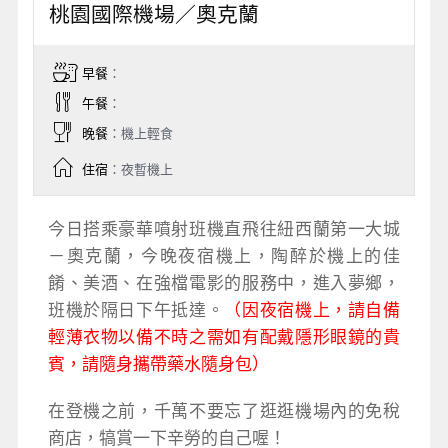
桃園國際機場／奧克蘭
早餐
：
午餐
：
晚餐
：機上輕食
住宿
：夜暫機上
今日搭乘豪華噴射班機直飛往紐西蘭第一大城
－奧克蘭，今晚夜宿機上，陶醉於機上的佳
餚、美酒、在強檔電影的服務中，進入夢鄉，
班機於隔日下午抵達。
（因夜宿機上，請自備
輕薄衣物以備不時之需如有配戴隱形眼鏡的貴
賓，請隨身攜帶藥水隨身包）
在登機之前，千萬不要忘了逛逛機場內的免稅
商店，犒賞一下辛勞的自己喔！