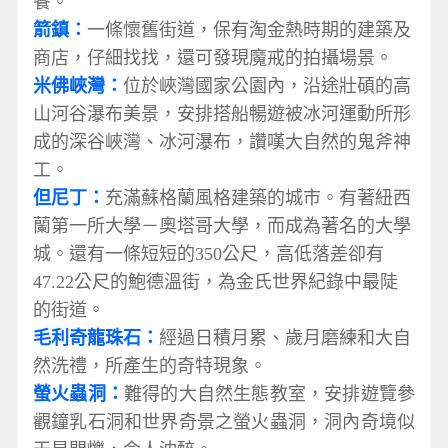
餐。
箭鎮：
一條懷舊街道，保有淘金熱時期的建築及
商店，仔細找找，還可發現魔戒的拍攝場景。
米佛峽灣：
位於峽灣國家公園內，沿途壯碩的高
山河谷瀑布美景，安排搭船暢遊被冰河運動所形
成的深谷峽灣、冰河瀑布，讚嘆大自然的鬼斧神
工。
但尼丁：
充滿蘇格蘭風格建築的城市。有著紐西
蘭第一所大學－奧塔哥大學，而成為著名的大學
城。還有一條短短的350公尺，高低落差卻有
47.22公尺的鮑德溫街，為金氏世界紀錄中最陡
的街道。
毛利奇龍珠石：
經過日積月累、歲月磨練和大自
然洗禮，所產生的奇特現象。
螢火蟲洞：
難得的大自然生態教室，安排遊覽參
觀鐘乳石洞和世界奇景之螢火蟲洞，洞內奇境似