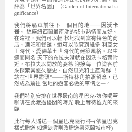
克城堡還有著面積達14公頃的迷人花園，被
評為「世界名園」（Garden of International si
gnificance）
我們將驅車前往下一個目的地
——因沃卡
哥
。 這座紐西蘭最南端的城市熱情而友好。
在這裡，我們可以輕 松地找到富有特色的商
店、酒吧和餐館，還可以欣賞到維多 利亞女
王時代、愛德華七世時代的建築風格。以生
蠔而聞名 天下的布拉夫港就在因沃卡格爾附
近，布拉夫以開放的姿態 迎接每一位遊客前
來探索其悠久歷史、自然風光和土產海鮮 ！
站在“世界盡頭”——斯特林角拍照留念，已
然成為前往 當地的遊客必做的事情之一。
我們特別安排在世界最南的星巴克-讓你喝著
咖啡在此渡過優閒的時光 晚上等待極光的來
臨
此行每人贈送一個星巴克隨行杯~(依星巴克
樣式贈送 如遇缺貨則改贈送奧克蘭城市杯)