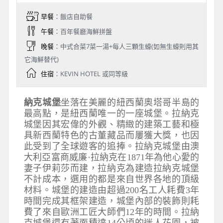
早餐
：飯店自助餐
午餐
：百年餐廳海鮮拼盤
晚餐
：中式合菜7菜一湯+每人三顆生蠔(如無生蠔則用其
它海鮮替代)
住宿
：KEVIN HOTEL 或同等級
納克城堡
坐落在美麗的紐西蘭奧塔哥半島的
最高點，是紐西蘭唯一的一座城堡。拉納克
城堡因其宏偉的外觀、精緻的建築工藝和極
具新西蘭特色的古董藏品而屢獲大獎，也因
此受到了全球遊客的追捧。拉納克城堡由澳
大利亞富商威廉·拉納克在1871年為他心愛的
妻子伊莉莎而建，拉納克為建造拉納克城堡
不計成本，選用的都是來自世界各地的頂級
材料。城堡的建造由超過200名工人耗費3年
時間完成其框架建造，城堡內部的裝飾則耗
費了來自歐洲工匠大師們12年的時間。拉納