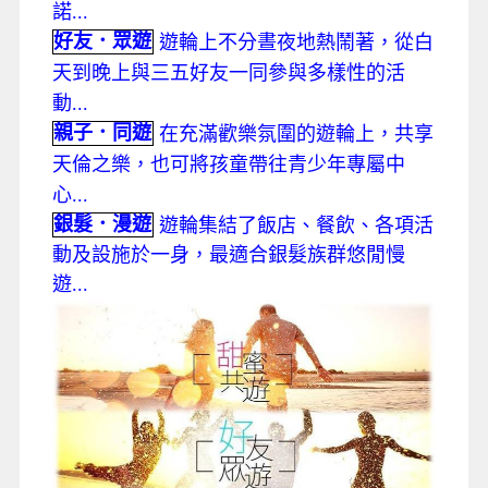
諾...
好友．眾遊
遊輪上不分晝夜地熱鬧著，從白
天到晚上與三五好友一同參與多樣性的活
動...
親子．同遊
在充滿歡樂氛圍的遊輪上，共享
天倫之樂，也可將孩童帶往青少年專屬中
心...
銀髮．漫遊
遊輪集結了飯店、餐飲、各項活
動及設施於一身，最適合銀髮族群悠閒慢
遊...