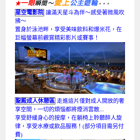
愛上
一眼
公主遊輪
瞬間～
★
。。。
星空電影院
讓滿天星斗為伴～感受著微風吹
拂～
置身於泳池畔，享受美味飲料和爆米花，在
巨幅螢幕前觀賞精彩影片或賽事！
聖殿成人休憩區
走進這片僅對成人開放的奢
享空間，一切的煩惱都將煙消雲散...
享受舒緩身心的按摩，在躺椅上聆聽醉人旋
律，享受水療或飲品服務！(部分項目需另付
費)