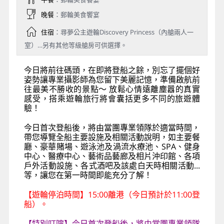
晚餐
：郵輪美食饗宴
住宿
：尋夢公主遊輪Discovery Princess（內艙兩人一
室）…另有其他等級艙房可供選擇。
今日將前往碼頭，在即將登船之餘，別忘了擺個好
姿勢讓專業攝影師為您留下美麗記憶，準備啟航前
往最美不勝收的景點～ 放鬆心情遠離塵囂的真實
感受，搭乘遊輪旅行將會囊括更多不同的旅遊體
驗！
今日首次登船後，將由當團專業領隊於適當時間，
帶您導覽全船主要設施及相關活動說明，如主要餐
廳、豪華賭場、遊泳池及渦流水療池、SPA、健身
中心、醫療中心、藝術品藝廊及相片沖印館、各項
戶外活動設施、各式酒吧及該處白天時相關活動...
等，讓您在第一時間即能充分了解！
【遊輪停泊時間】15:00離港（今日預計於11:00登
船）。
【特別叮嚀】今日首次登船後，將由當團專業領隊