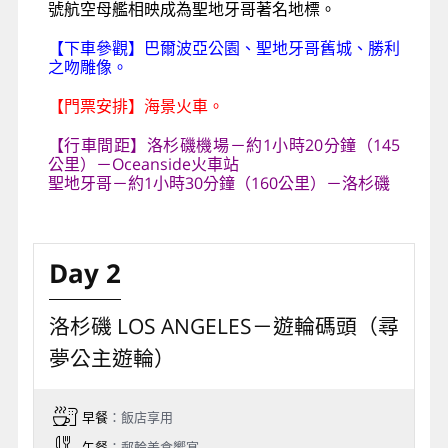
號航空母艦相映成為聖地牙哥著名地標。
【下車參觀】巴爾波亞公園、聖地牙哥舊城、勝利
之吻雕像。
【門票安排】海景火車。
【行車間距】洛杉磯機場－約1小時20分鐘（145
公里）－Oceanside火車站
聖地牙哥－約1小時30分鐘（160公里）－洛杉磯
Day 2
洛杉磯 LOS ANGELES－遊輪碼頭（尋
夢公主遊輪）
早餐
：飯店享用
午餐
：郵輪美食饗宴