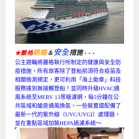
安全
防疫
措施
嚴格
＆
★
。。。
公主遊輪將嚴格執行所制定的健康與安全防
疫措施，所有旅客除了登船前須符合疫苗及
相關檢測規定，更可利用「海上勛章」科技
服務達到無接觸登船！並同時升級HVAC通
風系統至MERV 13等級濾網，每5分鐘在公
共區域和艙房通風換氣，一些裝置還配備了
最新一代的紫外線（UVC/UVGI）處理器，
並在重點區域加裝HEPA過濾系統～