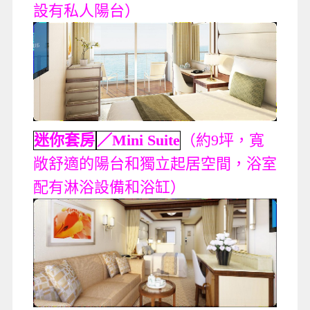
設有私人陽台）
迷你套房
／Mini Suite
（約9坪，寬
敞舒適的陽台和獨立起居空間，浴室
配有淋浴設備和浴缸）