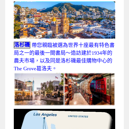
洛杉磯
帶您親臨被選為世界十座最有特色書
局之一的最後一間書局～造訪建於1934年的
農夫市場，以及同是洛杉磯最佳購物中心的
The Grove葛洛夫。