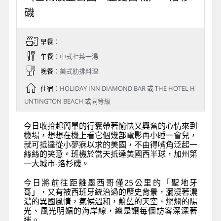
磯
早餐
：
午餐
：中式七菜一湯
晚餐
：美式肋排料理
住宿
：HOLIDAY INN DIAMOND BAR 或 THE HOTEL H
UNTINGTON BEACH 或同等級
今日收拾起簡單的行囊帶著愉快又興奮的心情來到
機場，想想在機上看它個幾部電影再小睡一會兒，
就可抵達從小夢寐以求的美國，不由得嘴角泛起一
絲絲的笑意。班機於當天抵達美國西半球，加州第
一大城市-洛杉磯。
今日將前往距離墨西哥僅25公里的「聖地牙
哥」，又有被西班牙統治過的歷史背景，瀰漫著濃
濃的異國風情，氣候溫和，蔚藍的天空、燦爛的陽
光、風光明媚的海岸線，總是讓每個訪客深深著
迷。