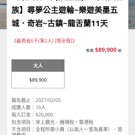
族】尋夢公主遊輪~樂遊美墨五
城．奇岩~古鎮~龍舌蘭11天
《最高省6千(第2人) (限全程)》
$89,900
售價
起
大人
$89,900
報名截止：2027/02/05
成團人數：16人
每人訂金：$20,000
包含項目：岸上觀光、機場稅、靠港稅
不含項目：全程所需小費（以兩人一室為基準）、簽
證費用