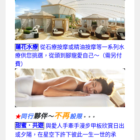
蓮花水療
從石療按摩或精油按摩等一系列水
療供您挑選，從頭到腳寵愛自己～（需另付
費）
不再
夥伴
同行
～
設限
★
。。。
甜蜜．共遊
與愛人手牽手漫步甲板欣賞日出
或夕陽，在星空下許下彼此一生一世的承