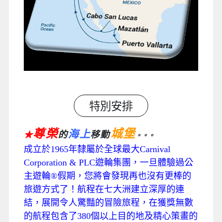
特別安排
尊榮
城堡
海上
的
移動
★
。。。
成立於1965年隸屬於全球最大Carnival
Corporation & PLC遊輪集團，一旦體驗過公
主遊輪®假期，您將會發現再也沒有更棒的
旅遊方式了！航程在七大洲建立深厚的連
結，展開令人驚豔的冒險旅程，在獲獎無數
的航程包含了380個以上目的地及精心策畫的