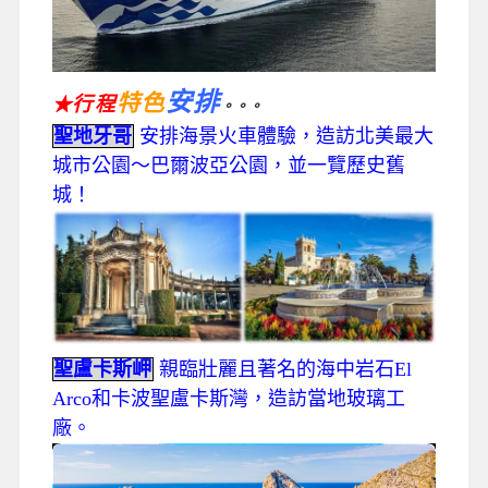
安排
特色
行程
★
。。。
聖地牙哥
安排海景火車體驗，造訪北美最大
城市公園～巴爾波亞公園，並一覽歷史舊
城！
聖盧卡斯岬
親臨壯麗且著名的海中岩石El
Arco和卡波聖盧卡斯灣，造訪當地玻璃工
廠。