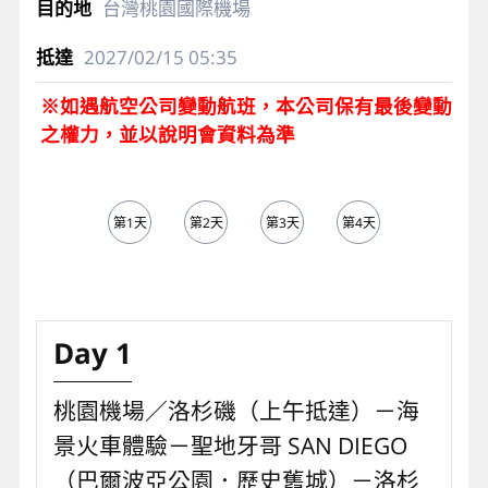
台灣桃園國際機場
2027/02/15
05:35
※如遇航空公司變動航班，本公司保有最後變動
之權力，並以說明會資料為準
第1天
第2天
第3天
第4天
第5天
Day 1
桃園機場／洛杉磯（上午抵達）－海
景火車體驗－聖地牙哥 SAN DIEGO
（巴爾波亞公園．歷史舊城）－洛杉