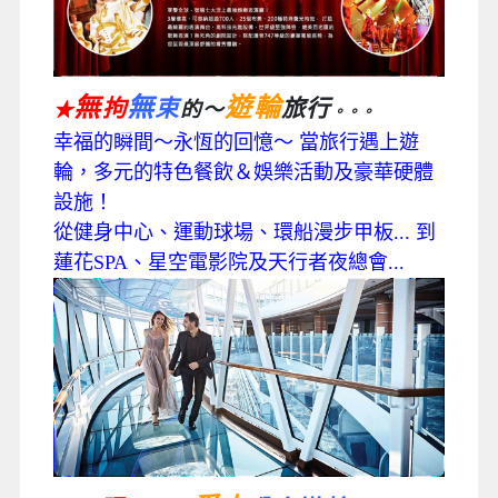
無
無
遊輪
拘
束
旅行
的～
★
。。。
幸福的瞬間～永恆的回憶～ 當旅行遇上遊
輪，多元的特色餐飲＆娛樂活動及豪華硬體
設施！
從健身中心、運動球場、環船漫步甲板... 到
蓮花SPA、星空電影院及天行者夜總會...