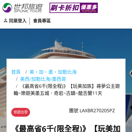
同業登入
會員專區
首頁
美‧加‧墨‧加勒比海
美西/加勒比海/墨西哥
《最高省6千(限全程)》【玩美加族】尋夢公主遊
輪~樂遊美墨五城．奇岩~古鎮~龍舌蘭11天
團號 LAXBR270205PZ
保證出發
《最高省6千(限全程)》【玩美加