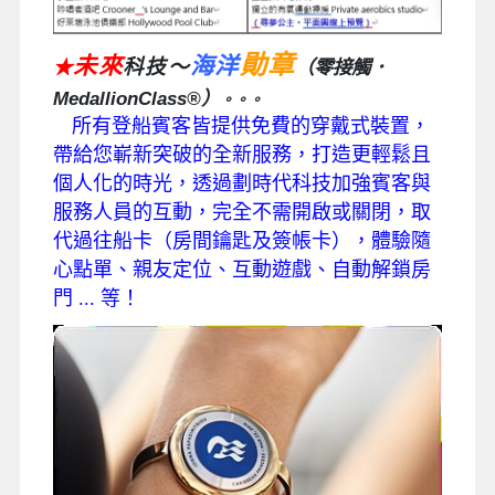
勛章
未來
海洋
科技～
★
（零接觸
．
MedallionClass®
）
。。。
所有登船賓客皆提供免費的穿戴式裝置，
帶給您嶄新突破的全新服務，打造更輕鬆且
個人化
的時光，透過劃時代科技加強賓客與
服務人員的互動，完全不需開啟或關閉，取
代過往船卡
（房間鑰匙及簽帳卡），體驗隨
心點單、親友定位、互動遊戲、自動解鎖房
門 ... 等！