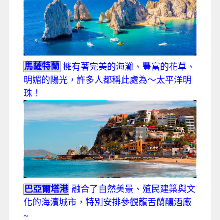
馬薩特蘭
擁有著完美的海灘、豐富的花草、
明媚的陽光，許多人都稱此處為～太平洋明
珠！
巴亞爾塔港
融合了自然美景、殖民建築與文
化的海濱城市，特別安排參觀龍舌蘭釀酒廠
~