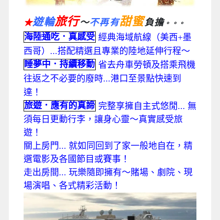
旅行
甜蜜
遊輪
～
不再有
負擔
★
。。。
海陸通吃．真感受
經典海域航線（美西+墨
西哥）...搭配精選且專業的陸地延伸行程～
睡夢中．持續移動
省去舟車勞頓及搭乘飛機
往返之不必要的廢時...港口至景點快速到
達！
旅遊．應有的真諦
完整享擁自主式悠閒... 無
須每日更動行李，讓身心靈～真實感受旅
遊！
關上房門... 就如同回到了家一般地自在，精
選電影及各國節目或賽事！
走出房間... 玩樂隨即擁有～賭場、劇院、現
場演唱、各式精彩活動！