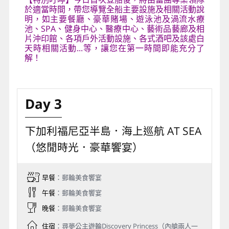
於適當時間，帶您導覽全船主要設施及相關活動說
明，如主要餐廳、豪華賭場、遊泳池及渦流水療
池、SPA、健身中心、醫療中心、藝術品藝廊及相
片沖印館、各項戶外活動設施、各式酒吧及該處白
天時相關活動...等，讓您在第一時間即能充分了
解！
Day 3
下加利福尼亞半島．海上巡航 AT SEA
（悠閒時光．豪華饗宴）
早餐
：郵輪美食饗宴
午餐
：郵輪美食饗宴
晚餐
：郵輪美食饗宴
住宿
：尋夢公主遊輪Discovery Princess（內艙兩人一