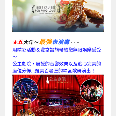
最強
五
表演廳
大洋～
★
。。。
用精彩活動＆豐富設施帶給您無限娛樂感受
～
公主劇院，震撼的音響效果以及貼心完美的
座位分佈...媲美百老匯的精甚歌舞演出！