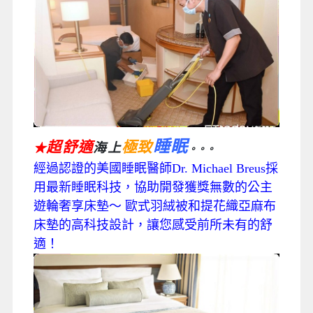
睡眠
超舒適
極致
海上
★
。。。
經過認證的美國睡眠醫師Dr. Michael Breus採
用最新睡眠科技，協助開發獲獎無數的公主
遊輪奢享床墊～ 歐式羽絨被和提花織亞麻布
床墊的高科技設計，讓您感受前所未有的舒
適！