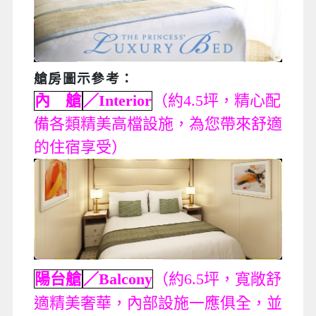
艙房圖示參考
：
內 艙
／Interior
（約4.5坪，精心配
備各類精美高檔設施，為您帶來舒適
的住宿享受）
陽台艙
／Balcony
（約6.5坪，寬敞舒
適精美奢華，內部設施一應俱全，並