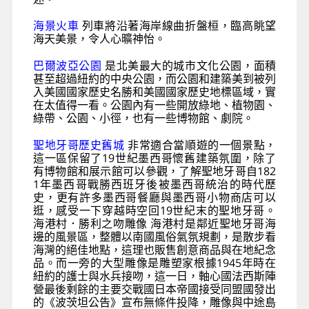
海景火車
列車將沿著海岸線曲折盤桓，臨高眺望
海天美景，令人心曠神怡。
巴爾波亞公園
是北美最大的城市文化公園，面積
甚至超過紐約的中央公園，而公園和建築美到被列
入美國國家歷史名勝和美國國家歷史地標區域，實
在太值得一看。公園內有一些開放綠地、植物園、
綠帶、公園、小徑，也有一些博物館、劇院。
聖地牙哥歷史舊城
非常適合當順遊的一個景點，
這一區保留了19世紀墨西哥懷舊建築氛圍，除了
有博物館和展示館可以參觀，了解聖地牙哥自182
1年墨西哥戰勝西班牙後被墨西哥統治的時代歷
史，更有許多墨西哥餐廳與墨西哥小物商店可以
逛，感受一下穿越時空回19世紀末的聖地牙哥。
海港村．勝利之吻雕像 海港村是鄰近聖地牙哥海
邊的風景區，整體以南國風俗氣氛規劃，是散步看
海灣的絕佳地點，這理也販售創意商品與在地紀念
品。而一旁的大型雕像是雕塑家根據1945年時在
紐約的護士與水兵接吻，這一日，軸心國法西斯陣
營最後剩餘的主要交戰國日本帝國接受同盟國發出
的《波茨坦公告》宣布無條件投降，雕像與中途島