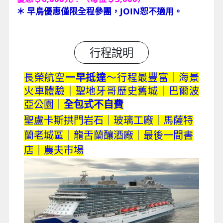
＊ 早鳥優惠僅限全程參團，JOIN恕不適用。
行程說明
長榮航空
一早抵達
～行程最豐富｜海景
火車體驗｜聖地牙哥歷史舊城｜巴爾波
亞公園｜
全包式不自費
聖盧卡斯拱門岩石｜玻璃工廠｜馬薩特
蘭老城區｜龍舌蘭釀酒廠｜最後一間書
店｜農夫市場