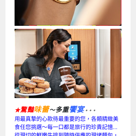
味蕾
饗宴
驚豔
多重
～
★
。。。
用最真摯的心款待最重要的您，各類精緻美
食任您挑選～每一口都是旅行的珍貴記憶...
從現切的鮮嫩牛排到隨時供應的現烤麵包，