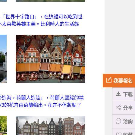
為「世界十字路口」，在這裡可以吃到世
不太喜歡英雄主義。比利時人的生活態
我要報名
下載
帝造海，荷蘭人造陸」，荷蘭人堅毅的精
/3的花卉由荷蘭輸出。花卉不但妝點了
分享
洽詢