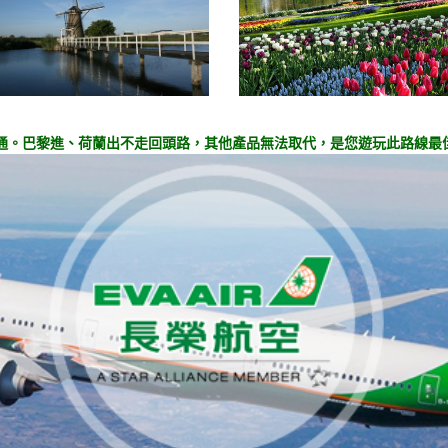
通。巴黎進、荷蘭出不走回頭路，其他產品無法取代，是您遊玩此路線最