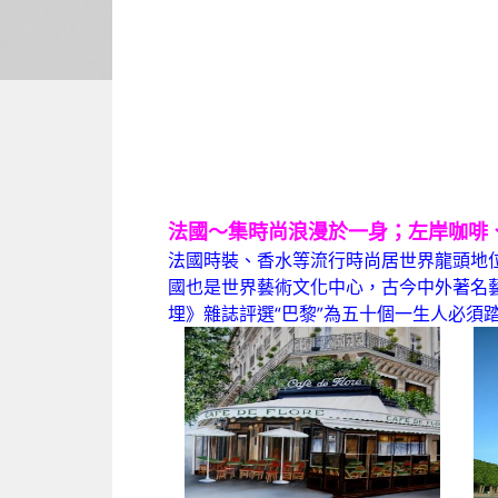
法國～集時尚浪漫於一身；左岸咖啡
法國時裝、香水等流行時尚居世界龍頭地
國也是世界藝術文化中心，古今中外著名
埋》雜誌評選“巴黎”為五十個一生人必須