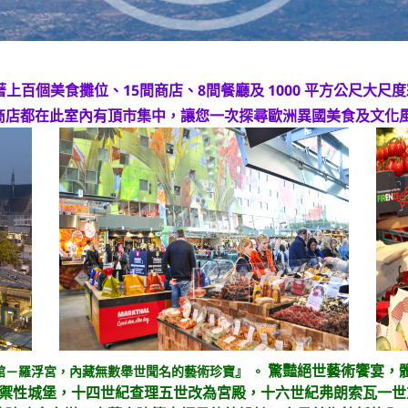
上百個美食攤位、15間商店、8間餐廳及 1000 平方公尺大
商店都在此室內有頂市集中，讓您一次探尋歐洲異國美食及文化
驚豔絕世藝術饗宴，
館－羅浮宮，內藏無數舉世聞名的藝術珍寶』 。
為防禦性城堡，十四世紀查理五世改為宮殿，十六世紀弗朗索瓦一