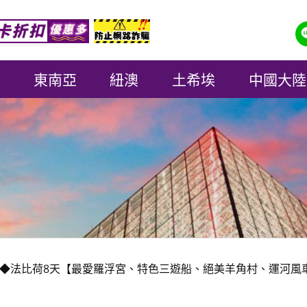
東南亞
紐澳
土希埃
中國大陸
◆法比荷8天【最愛羅浮宮、特色三遊船、絕美羊角村、運河風