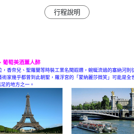
行程說明
、葡萄美酒薰人醉
位，香奈兒、聖羅蘭等時裝工業名聞遐邇，蜿蜒流過的塞納河則
藝術家幾乎都曾到此朝聖，羅浮宮的「蒙納麗莎微笑」可能是全
踏足的地方之一。