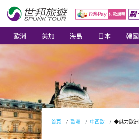
歐洲
美加
海島
日本
韓國
首頁
歐洲
中西歐
◆魅力歐洲