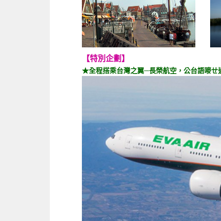
【特別企劃】
★全程搭乘台灣之翼─長榮航空，公台語嘜ㄝ