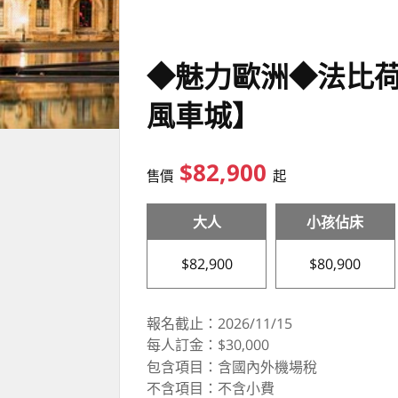
◆魅力歐洲◆法比
風車城】
$82,900
售價
起
大人
小孩佔床
$82,900
$80,900
報名截止：2026/11/15
每人訂金：$30,000
包含項目：含國內外機場稅
不含項目：不含小費