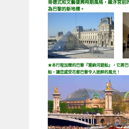
哥德式和文藝復興時期風格，羅浮宮前
為巴黎的新地標。
★本行程加贈的巴黎『塞納河遊船』，它將巴
船，讓您感受花都巴黎令人迷醉的風光！