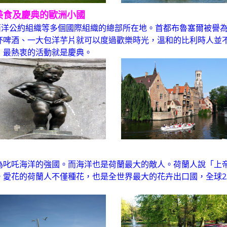
美食及慶典的歐洲小國
大西洋公約組織等多個國際組織的總部所在地。首都布魯塞爾被譽
杯啤酒、一大包洋芋片就可以度過歡樂時光，溫和的比利時人並
，最熱衷的活動就是慶典。
為叱吒海洋的強國。而海洋也是荷蘭最大的敵人。荷蘭人說「上
愛花的荷蘭人不僅種花，也是全世界最大的花卉出口國，全球2