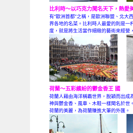
比利時～以巧克力聞名天下，熱愛
有“歐洲首都”之稱，是歐洲聯盟、北
界各地的名菜。比利時人最愛的則是一
度，就是將生活當作細緻的藝術來經營
荷蘭～五彩繽紛的鬱金香王
國
荷蘭人藉由海洋稱霸世界，脫穎而出成
神與鬱金香、風車、木鞋一樣聞名於世。
荷蘭的美麗，為荷蘭賺進大筆的外匯。