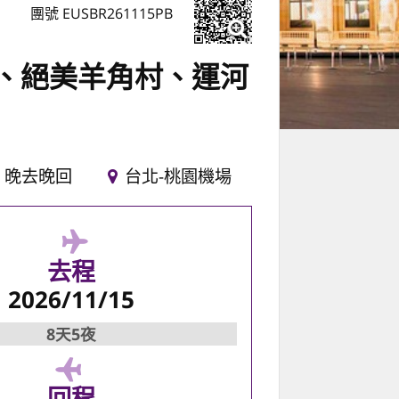
團號 EUSBR261115PB
、絕美羊角村、運河
晚去晚回
台北-桃園機場
去程
2026/11/15
8天5夜
回程