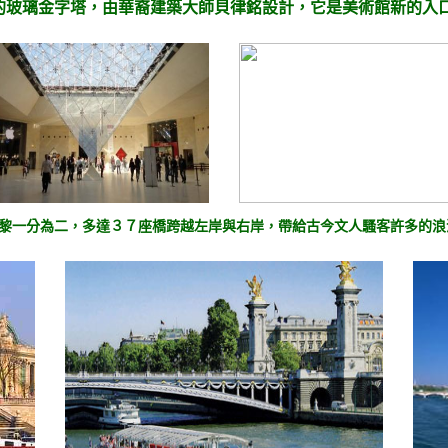
的玻璃金字塔，由華裔建築大師貝律銘設計，它是美術館新的入
黎一分為二，多達３７座橋跨越左岸與右岸，帶給古今文人騷客許多的浪