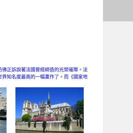
彷彿正訴說著法國曾經締造的光榮璀璨。法
世界知名度最高的一幅畫作了。而《國家地