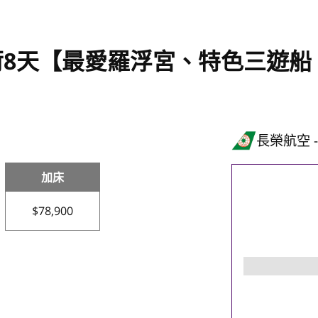
荷8天【最愛羅浮宮、特色三遊船
長榮航空
加床
$78,900