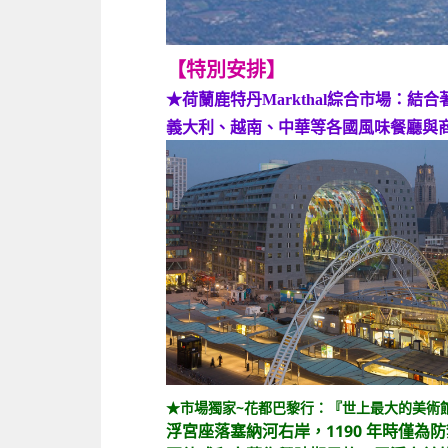
【特別安排】
綜合市場：結合著
★荷蘭鹿特丹Markthal
義大利、越南、中華等各國風味餐廳與
★市場獨家~花都巴黎行：『世上最大的美術
浮宮座落塞納河右岸，1190 年時僅