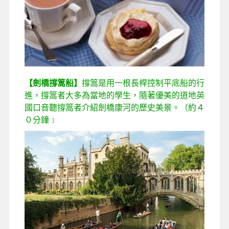
【劍橋撐篙船】
撐篙是用一根長桿控制平底船的行
進，撐篙者大多為當地的學生，隨著優美的道地英
國口音聽撐篙者介紹劍橋康河的歷史美景。（約４
０分鐘﹞