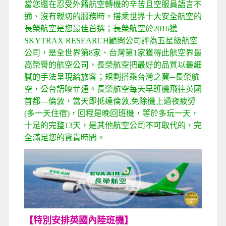
當您還在忍受外籍航空轉機
的辛苦
且空服員語言不
通
、
沒有親切的服務時
，
搭乘世界十大安全航空的
長榮航空是您最佳首選
；
長榮航空於
2016
獲
SKYTRAX RESEARCH
顧問公司評為五星級航空
公司，是全世界第
8
家、台灣第
1
家獲得此航空界最
高榮譽的航空公司，長榮航空把最好的品質以最細
膩的手法呈現給旅客；規劃搭乘台灣之翼
─
長榮航
空，公台語嘜ㄝ通。長榮航空每天早班機飛往英國
首都
—
倫敦，當天即抵達倫敦
,
免除機上過夜疲勞
(
多一天住宿
)
，回程是晚回班機，等於多玩一天，
十足的完整
13
天，是其他航空公司不可取代的，完
全滿足您的寶貴時間。
【特別安排英國內陸班機】