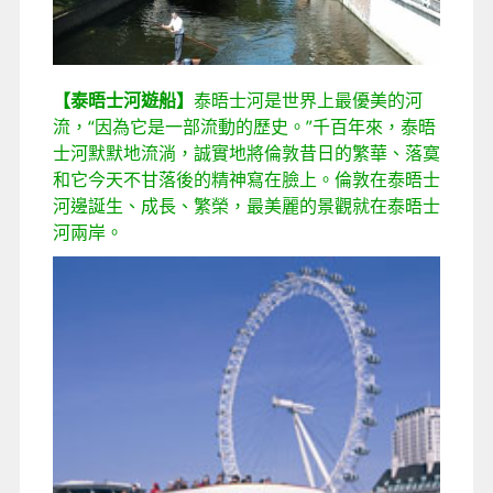
【泰晤士河遊船】
泰晤士河是世界上最優美的河
流，“因為它是一部流動的歷史。”千百年來，泰晤
士河默默地流淌，誠實地將倫敦昔日的繁華、落寞
和它今天不甘落後的精神寫在臉上。倫敦在泰晤士
河邊誕生、成長、繁榮，最美麗的景觀就在泰晤士
河兩岸。