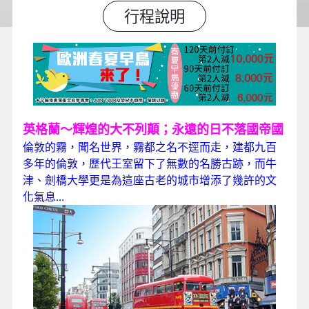
行程說明
英格蘭～輝煌的大不列顛；永遠的日不落國帝國
倫敦的霧，聞名世界，霧都之名不逕而走，建都九百
多年的倫敦，歷代王室留下了無數的名勝古跡，而牛
津、劍橋大學更是為這座古老的城市增添了幾許的文
化氣息...