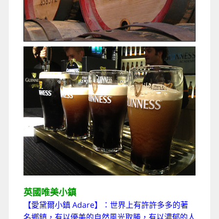
英國唯美小鎮
【愛黛爾小鎮 Adare】
：
世界上有許許多多的著
名鄉鎮，有以優美的自然風光取勝，有以濃郁的人