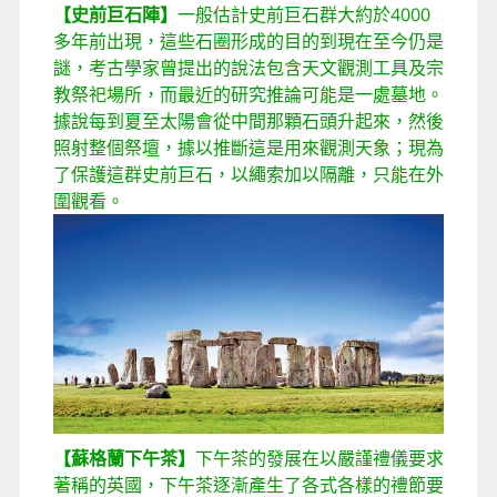
【史前巨石陣】
一般估計史前巨石群大約於4000
多年前出現，這些石圈形成的目的到現在至今仍是
謎，考古學家曾提出的說法包含天文觀測工具及宗
教祭祀場所，而最近的研究推論可能是一處墓地。
據說每到夏至太陽會從中間那顆石頭升起來，然後
照射整個祭壇，據以推斷這是用來觀測天象；現為
了保護這群史前巨石，以繩索加以隔離，只能在外
圍觀看。
【蘇格蘭下午茶】
下午茶的發展在以嚴謹禮儀要求
著稱的英國，下午茶逐漸產生了各式各樣的禮節要