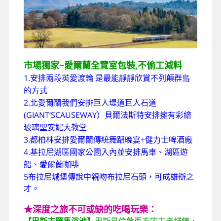
市場獨家~愛爾蘭全覽室包裝,不偷工減料
1.
安排兩
段英愛渡輪
是最能靜靜欣賞不列顛群島
的方式
2.
北愛爾蘭我們安排巨人堤道巨人石道
(GIANT’SCAUSEWAY
）貝爾法斯特安排擁有彩繪
玻璃聖安妮大教堂
3.
+
都柏林安排愛爾蘭傳統舞蹈晚宴
健力士啤酒廠
4.
基拉尼湖區國家公園入內並安排馬車、湖區遊
船、愛爾蘭咖啡
5
布拉尼城堡
傳說中親吻布拉尼石頭，可成雄辯之
才。
★深度之旅不可或缺的吃喝玩樂：