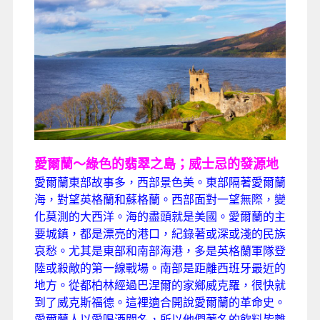
愛爾蘭～綠色的翡翠之島；威士忌的發源地
愛爾蘭東部故事多，西部景色美。東部隔著愛爾蘭
海，對望英格蘭和蘇格蘭。西部面對一望無際，變
化莫測的大西洋。海的盡頭就是美國。愛爾蘭的主
要城鎮，都是漂亮的港口，紀錄著或深或淺的民族
哀愁。尤其是東部和南部海港，多是英格蘭軍隊登
陸或殺敵的第一線戰場。南部是距離西班牙最近的
地方。從都柏林經過巴涅爾的家鄉威克羅，很快就
到了威克斯福德。這裡適合開說愛爾蘭的革命史。
愛爾蘭人以愛喝酒聞名，所以他們著名的飲料皆離