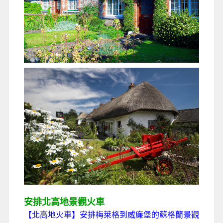
安排北高地景觀火車
【北高地火車】
安排梅萊格到威廉堡的蘇格蘭景觀