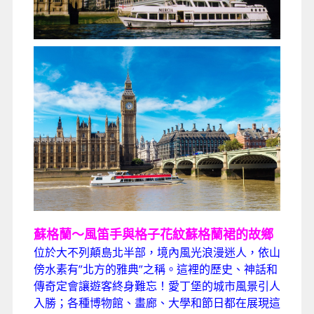
蘇格蘭～風笛手與格子花紋蘇格蘭裙的故鄉
位於大不列顛島北半部，境內風光浪漫迷人，依山
傍水素有”北方的雅典”之稱。這裡的歷史、神話和
傳奇定會讓遊客終身難忘！愛丁堡的城市風景引人
入勝；各種博物館、畫廊、大學和節日都在展現這