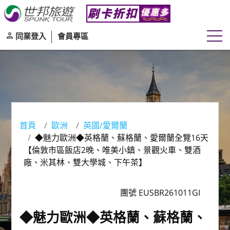
同業登入
會員專區
首頁
歐洲
英國/愛爾蘭
◆魅力歐洲◆英格蘭、蘇格蘭、愛爾蘭全覽16天
【倫敦市區飯店2晚、唯美小鎮、景觀火車、雙酒
廠、米其林、雙大學城、下午茶】
團號 EUSBR261011GI
◆魅力歐洲◆英格蘭、蘇格蘭、