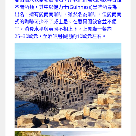
不開酒類，其中以健力士(Guinness)黑啤酒最為
出名，還有愛爾蘭咖啡，雖然名為咖啡，但愛爾蘭
式的咖啡可少不了威士忌。在愛爾蘭飲食並不便
宜，消費水平與英國不相上下，上餐廳一餐約
25~30歐元，至酒吧用餐則約10歐元左右。