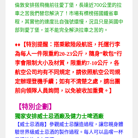
倫敦安排搭飛機前往愛丁堡，長達近700公里的拉
車之苦我們替您解決了！市場有標榜搭國鐵省車
程，其實他的速度比自強號還慢，況且只是英國中
部到愛丁堡，並不能完全解決拉車之苦的。
♦
♦
【特別提醒：搭乘歐陸段航班，托運行李
為每人一件限重約20-23公斤，隨身”軟包”行
李會限制大小及材質，限重約7-10公斤，各
航空公司均有不同規定，請依照航空公司規
定辦理登機手續；如有不清楚之處，請出團
前向領隊人員詢問，以免被收加重費。】
【特別企劃】
獨家安排威士忌酒廠及健力士啤酒廠
【威士忌酒廠】參觀威士忌釀造過程，讓您親身體
驗世界級威士忌酒的製作過程。每人可以品嚐一杯