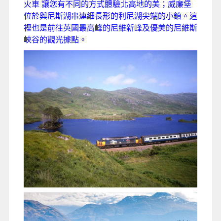
火車 讓您有不同的方式體驗北高地的美；威廉堡
位於與尼斯湖串連細長形的利尼湖尖端的小鎮。這
裡也是前往英國最高峰的尼維新峰及優美的尼維斯
峽谷的觀光據點。