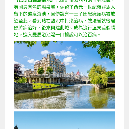
【巴斯古羅馬浴池】
巴斯是倫敦西方的古老城鎮，
英國最有名的溫泉城，保留了西元一世紀時羅馬人
留下的礦泉浴池，因傳說有一王子因患痲瘋病被放
逐至此，看到豬在熱泥中打滾治病，效法嘗試後居
然將病治好，後來興建此城。成為流行溫泉渡假勝
地。進入羅馬浴池喝一口據說可以治百病。