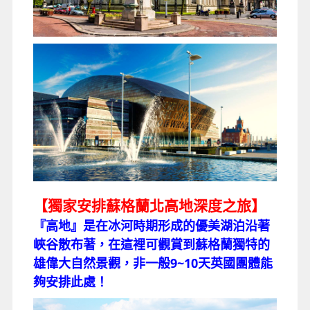
【獨家安排蘇格蘭北高地深度之旅】
『高地』是在冰河時期形成的優美湖泊沿著
峽谷散布著，在這裡可觀賞到蘇格蘭獨特的
雄偉大自然景觀，非一般9~10天英國團體能
夠安排此處！