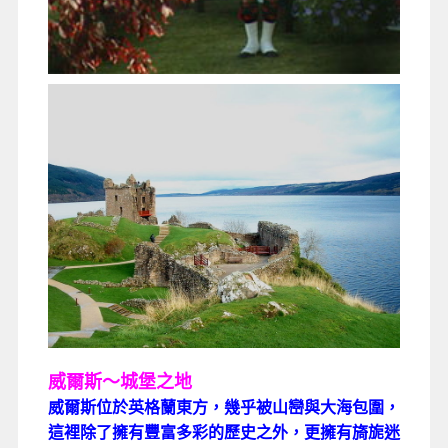
威爾斯～城堡之地
威爾斯位於英格蘭東方，幾乎被山巒與大海包圍，
這裡除了擁有豐富多彩的歷史之外，更擁有旖旎迷