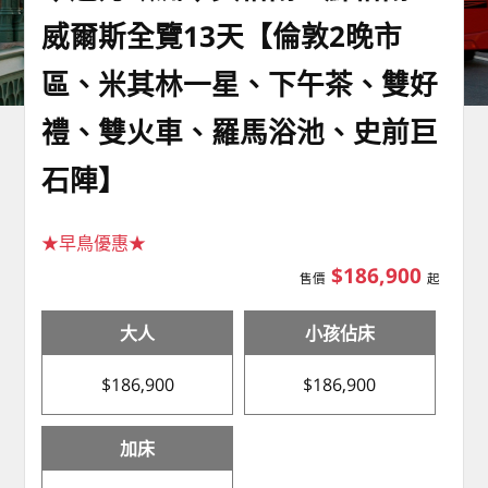
威爾斯全覽13天【倫敦2晚市
區、米其林一星、下午茶、雙好
禮、雙火車、羅馬浴池、史前巨
石陣】
★早鳥優惠★
$186,900
售價
起
大人
小孩佔床
$186,900
$186,900
加床