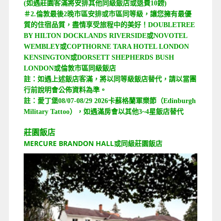
(如遇莊園客滿將安排其他同級飯店或退費10鎊)
＃2.倫敦最後2晚市區安排或市區同等級，讓您擁有最優
質的住宿品質，盡情享受旅程中的美好！DOUBLETREE
BY HILTON DOCKLANDS RIVERSIDE或NOVOTEL
WEMBLEY或COPTHORNE TARA HOTEL LONDON
KENSINGTON或DORSETT SHEPHERDS BUSH
LONDON或倫敦市區同級飯店
註：如遇上述飯店客滿，將以同等級飯店替代，請以當團
行前說明會公佈資料為準。
註：愛丁堡08/07-08/29 2026卡蘇格蘭軍樂節（Edinburgh
Military Tattoo），如遇滿房會以其他3~4星飯店替代
莊園飯店
MERCURE BRANDON HALL或同級莊園飯店