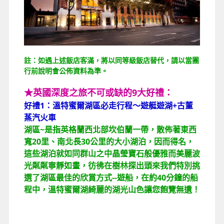
註：如遇上述飯店客滿，將以同等級飯店替代，請以當團
行前說明會公佈資料為準。
★英國深度之旅不可或缺的9大好禮：
好禮1：溫特蜜爾湖區必走行程～
遊艇遊湖+古董
蒸汽火車
湖區~是指英格蘭西北部坎伯蘭一帶，散佈著東西
寬20里、南北長30公里的大小湖泊，因而得名，
這些湖泊就如同群山之中晶瑩寶石般優雅而美麗波
光粼粼寧靜如畫，彷彿在樹林探出頭來我們特別挑
選了湖區最佳的欣賞方式--遊船，在約40分鐘的船
程中，溫特蜜爾湖綺麗的湖光山色讓您飽覽無遺！