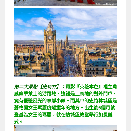
第二大景點【史特林】：
電影『英雄本色』裡主角
威廉華萊士的活躍地，這裡是上高地的對外門戶、
擁有優雅風光的寧靜小鎮。而其中的史特林城堡是
蘇格蘭女王瑪麗度過童年的地方。出生後6個月就
登基為女王的瑪麗，就在這城堡教堂舉行加冕儀
式。