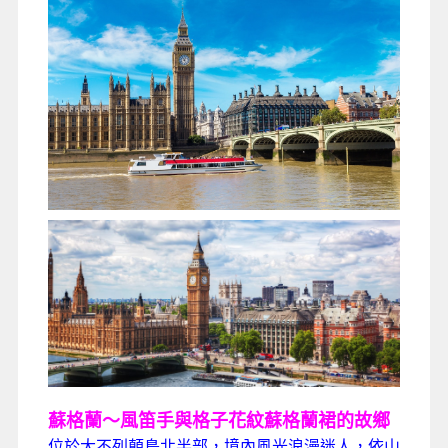
蘇格蘭～風笛手與格子花紋蘇格蘭裙的故鄉
位於大不列顛島北半部，境內風光浪漫迷人，依山