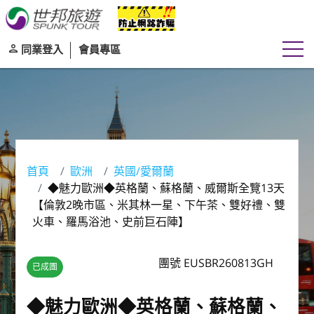
同業登入
會員專區
首頁
歐洲
英國/愛爾蘭
◆魅力歐洲◆英格蘭、蘇格蘭、威爾斯全覽13天
【倫敦2晚市區、米其林一星、下午茶、雙好禮、雙
火車、羅馬浴池、史前巨石陣】
團號 EUSBR260813GH
已成團
◆魅力歐洲◆英格蘭、蘇格蘭、