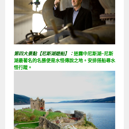
第四大景點【尼斯湖遊船】：
迷霧中尼斯湖~尼斯
湖最著名的名勝便是水怪傳說之地。安排搭船尋水
怪行蹤。