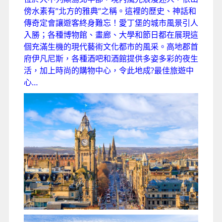
傍水素有”北方的雅典”之稱。這裡的歷史、神話和
傳奇定會讓遊客終身難忘！愛丁堡的城市風景引人
入勝；各種博物館、畫廊、大學和節日都在展現這
個充滿生機的現代藝術文化都市的風采。高地郡首
府伊凡尼斯，各種酒吧和酒館提供多姿多彩的夜生
活，加上時尚的購物中心，令此地成?最佳旅遊中
心…