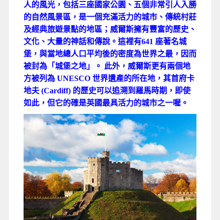
人的風光，包括三座國家公園、五個非常引人入勝
的自然風景區，是一個充滿活力的城市、傳統村莊
及經典旅遊景點的地區；威爾斯擁有豐富的歷史、
文化、大量的神話和傳說。這裡有641 座著名城
堡，與當地總人口平均後的密度為世界之最，因而
被封為「城堡之地」。
此外，威爾斯更有兩個地
方被列為 UNESCO 世界遺產的所在地，其首府卡
地夫 (Cardiff) 的歷史可以追溯到羅馬時期，即使
如此，但它的確是英國最具活力的城市之一喔。