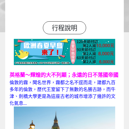
行程說明
英格蘭～輝煌的大不列顛；永遠的日不落國帝國
倫敦的霧，聞名世界，霧都之名不逕而走，建都九百
多年的倫敦，歷代王室留下了無數的名勝古跡，而牛
津、劍橋大學更是為這座古老的城市增添了幾許的文
化氣息...