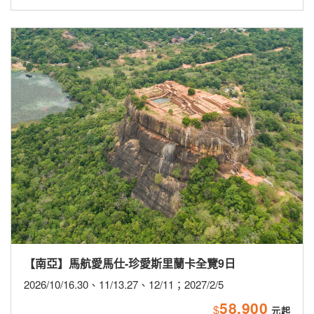
【海島】2027春節星宇航空關島歡樂包機5日
2027/2/4(小年夜)、2/8(初三)
★9/30前第2人省$5,000★贈送網卡