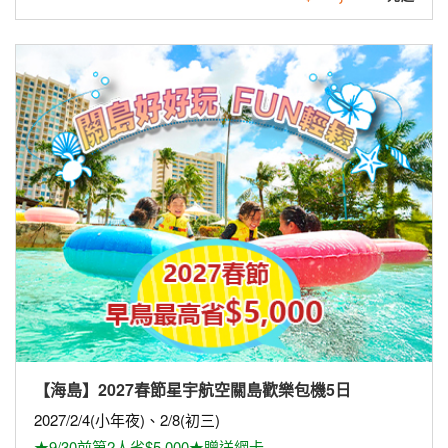
★星宇航空直飛關島★
57,888
$
新品上市
主題旅遊
活動企劃
聯營團體
東歐