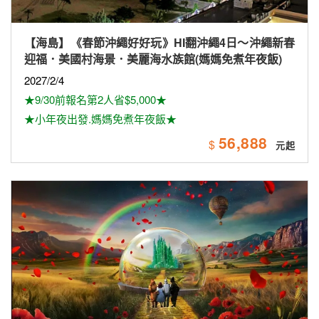
【美加】 《最高省6千》長榮航空~探索美西10日遊
（雙國家公園、拉斯維加斯球體（入內參觀）、羚羊
峽谷雙奇觀、環球影城）
2026/8/14
★保證出發★
★早鳥優惠最高第2人省$6,000
125,900
$