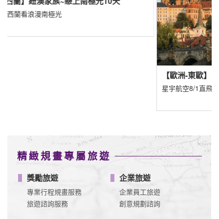
填寫洽詢單
查看更多
異業合作
JetFi mobile - eSIM WiFi SIM全方位漫遊品牌
揪車 JoinMe
信用卡專區
台新
玉山
華南
遠東
星展
3.6 期
3.6 期
3.6 期
3.6 期
3.6.10.1
2 期
最高3.
滿額最高
累積滿額
分期滿額