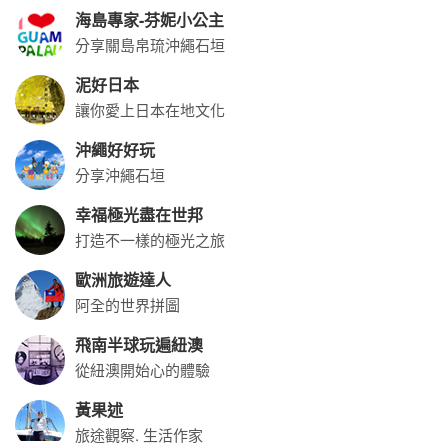
黃果述
旅途觀察. 生活作家
玩食女紙✨悠悠
旅遊懶人包｜歌詩達郵輪莎倫娜號
關於世邦
新聞中心
聯絡我們
世邦(綜合)旅行社股份有限公司
代表人：陳屬庄
聯絡人：楊金桂
下載專區
交觀綜2007 品保0403
網站導覽
統編：23420481