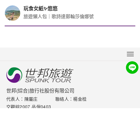
訂購流程說明
台北總公司
取消訂單說明
Tel 02-2537-3088
Fax 02-2511-0015～16
隱私權保護政策
地址 台北市松江路82號5樓
台北-臨時辦公室(2026/7/1起)
地址：10491臺北市中山區松江路126號10樓之1
桃園分公司
台中分公司
Tel 03-316-9188
Tel 04-2369-2906
高雄分公司
台中加盟店
Tel 07-262-1168
Tel 04-3707-3766
Copyright © 2025 COSMO EXPRESS INTERNATIONAL CO., LTD. All
Rights Reserved.