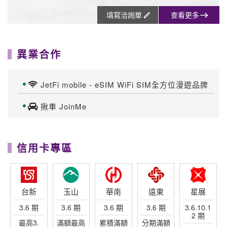
7%回饋
享
最高送行
最高贈
滿額分期
分期加贈
$4,000元
李箱/袋
$3,200
最高回饋
千元點數
回饋
$8,500
一銀
中信
聯邦
滙豐
富邦
3.6 期
3.6 期
3.6 期
3.6 期
3.6 期
當月累積
滿額登錄
刷卡分期
滿額最高
最高$9,5
登錄最高
贈$8,500
00刷卡金
回饋$1萬
永豐
上海
元大
兆豐
合庫
3.6 期
3.6 期
3.6 期
3 期
3 期