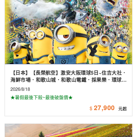
【日本】北海道輕鬆走.花田富良野.卡哇伊草泥馬.小樽
漫遊.溫泉五日
2026/9/17
★長榮航空★超值行程★
36,900
$