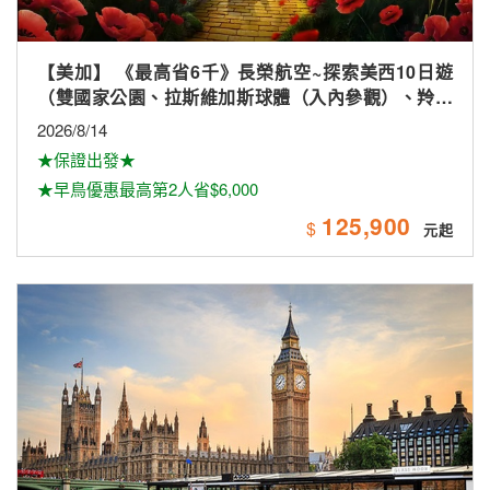
【歐洲】英格蘭、蘇格蘭、愛爾蘭全覽16天【倫敦市
區飯店2晚、唯美小鎮、景觀火車、雙酒廠、米其林、
雙大學城、下午茶
2026/8/28
★長榮航空★直飛倫敦★
★晚鳥促銷★保證出發★
222,900
$