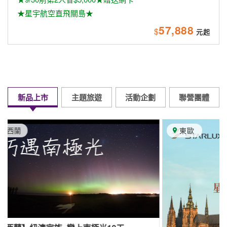
【歐
遇見
園、
【歐洲-東歐】
星宇航空8/1直飛布拉格
精緻規畫專屬旅遊
獎勵旅遊
企業旅遊
專業行程規畫服務
企業員工旅遊
旅遊諮詢服務
創意規劃諮詢