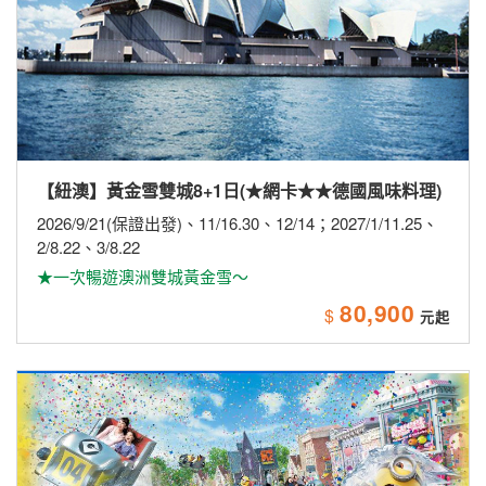
【日本】【長榮航空】激安大阪環球5日~住吉大社．
海鮮市場．和歌山城．和歌山電鐵．採果樂．環球影
城
2026/8/18
★暑假最後下殺~最後破盤價★
27,900
$