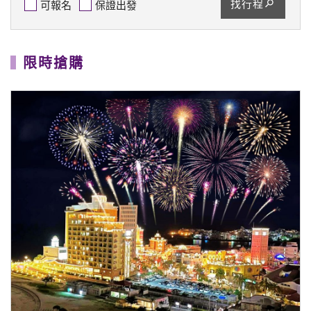
【海島】《春節沖繩好好玩》HI翻沖繩4日～沖繩新春
迎福．美國村海景．美麗海水族館(媽媽免煮年夜飯)
2027/2/4
★9/30前報名第2人省$5,000★
★小年夜出發.媽媽免煮年夜飯★
56,888
$