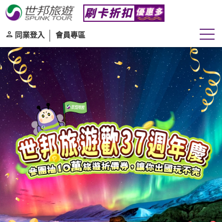
往
往前
同業登入
會員專區
團體
自由行
旅遊區域
目的地
出發期間