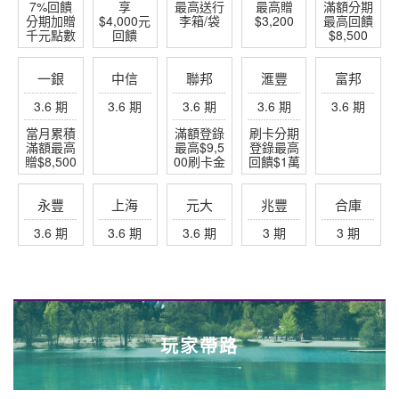
玩家帶路
海島專家-芬妮小公主
分享關島帛琉沖繩石垣
泥好日本
讓你愛上日本在地文化
沖繩好好玩
分享沖繩石垣
幸福極光盡在世邦
打造不一樣的極光之旅
歐洲旅遊達人
阿全的世界拼圖
飛南半球玩遍紐澳
從紐澳開始心的體驗