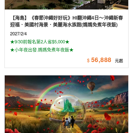
【美加】 《最高省6千》長榮航空~探索美西10日遊
（雙國家公園、拉斯維加斯球體（入內參觀）、羚羊
峽谷雙奇觀、環球影城）
2026/8/14
★保證出發★
★早鳥優惠最高第2人省$6,000
125,900
$