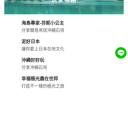
阿全的世界拼圖
飛南半球玩遍紐澳
從紐澳開始心的體驗
黃果述
旅途觀察. 生活作家
玩食女紙✨悠悠
旅遊懶人包｜歌詩達郵輪莎倫娜號
關於世邦
新聞中心
世邦(綜合)旅行社股份有限公司