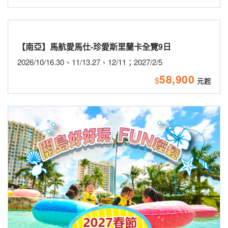
【海島】2027春節星宇航空關島歡樂包機5日
2027/2/4(小年夜)、2/8(初三)
★9/30前第2人省$5,000★贈送網卡
★星宇航空直飛關島★
57,888
$
新品上市
主題旅遊
活動企劃
聯營團體
東歐