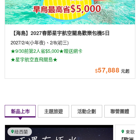
光10天
【歐洲-東歐】
星宇航空8/1直飛布拉格