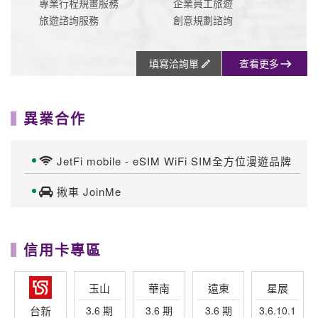
信用卡專區
台新
玉山
華南
遠東
星展
3.6 期
3.6 期
3.6 期
3.6 期
3.6.10.1
2 期
最高3.
滿額最高
累積滿額
分期滿額
7%回饋
享
最高送行
最高贈
滿額分期
分期加贈
$4,000元
李箱/袋
$3,200
最高回饋
千元點數
回饋
$8,500
一銀
中信
聯邦
滙豐
富邦
3.6 期
3.6 期
3.6 期
3.6 期
3.6 期
當月累積
滿額登錄
刷卡分期
滿額最高
最高$9,5
登錄最高
贈$8,500
00刷卡金
回饋$1萬
永豐
上海
元大
兆豐
合庫
3.6 期
3.6 期
3.6 期
3 期
3 期