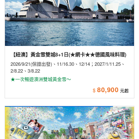
【日本】【長榮航空】激安大阪環球5日~住吉大社．
海鮮市場．和歌山城．和歌山電鐵．採果樂．環球影
城
2026/8/18
★暑假最後下殺~最後破盤價★
27,900
$