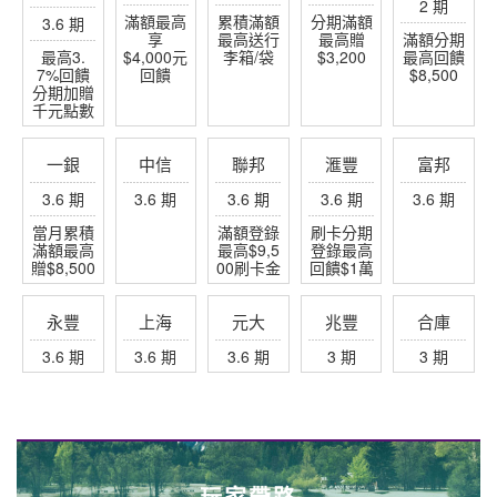
玩家帶路
海島專家-芬妮小公主
分享關島帛琉沖繩石垣
泥好日本
讓你愛上日本在地文化
沖繩好好玩
分享沖繩石垣
幸福極光盡在世邦
打造不一樣的極光之旅
歐洲旅遊達人