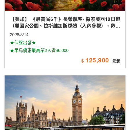
【歐洲】英格蘭、蘇格蘭、愛爾蘭全覽16天【倫敦市
區飯店2晚、唯美小鎮、景觀火車、雙酒廠、米其林、
雙大學城、下午茶
2026/8/28
★長榮航空★直飛倫敦★
★晚鳥促銷★保證出發★
222,900
$