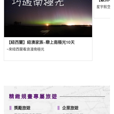
精緻規畫專屬旅遊
獎勵旅遊
企業旅遊
專業行程規畫服務
企業員工旅遊
旅遊諮詢服務
創意規劃諮詢
填寫洽詢單
查看更多
異業合作
JetFi mobile - eSIM WiFi SIM全方位漫遊品牌
揪車 JoinMe