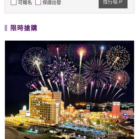
【海島】《春節沖繩好好玩》HI翻沖繩4日～沖繩新春
迎福．美國村海景．美麗海水族館(媽媽免煮年夜飯)
2027/2/4
★9/30前報名第2人省$5,000★
★小年夜出發.媽媽免煮年夜飯★
56,888
$