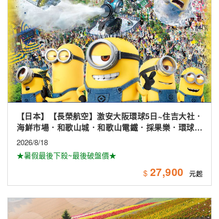
【日本】北海道輕鬆走.花田富良野.卡哇伊草泥馬.小樽
漫遊.溫泉五日
2026/9/17
★長榮航空★超值行程★
36,900
$