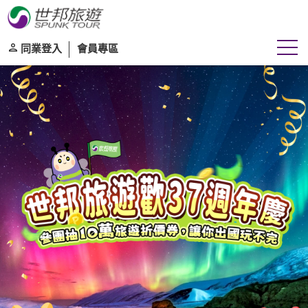
往
往前
同業登入
會員專區
團體
自由行
旅遊區域
目的地
出發期間