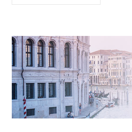
遇見
店、
林、
【歐洲-東歐】
星宇航空8/1直飛布拉格