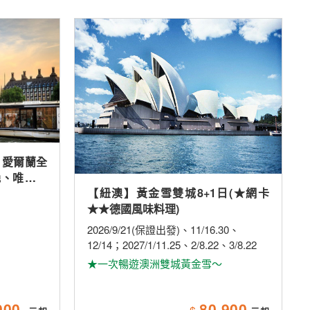
、愛爾蘭全
晚、唯美小
【紐澳】黃金雪雙城8+1日(★網卡
米其林、雙
★★德國風味料理)
2026/9/21(保證出發)、11/16.30、
12/14；2027/1/11.25、2/8.22、3/8.22
★一次暢遊澳洲雙城黃金雪～
900
80,900