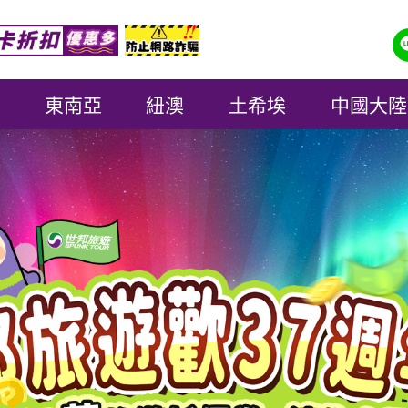
東南亞
紐澳
土希埃
中國大陸