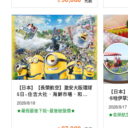
$
【日本】【長榮航空】激安大阪環球
【日本】
5日~住吉大社．海鮮市場．和歌山
卡哇伊草
城．和歌山電鐵．採果樂．環球影城
2026/8/18
2026/9/17
★暑假最後下殺~最後破盤價★
★長榮航
27,900