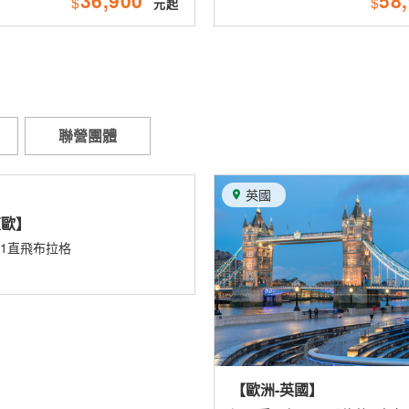
$
$
聯營團體
國
美國
【美國-華盛頓】
洲-英國】
長榮航空 直飛華盛頓~~