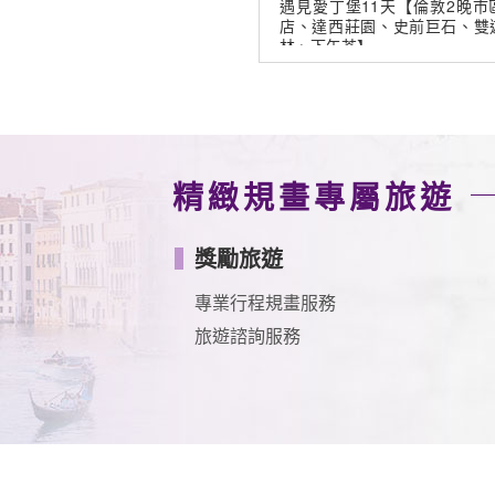
愛丁堡11天【倫敦2晚市區、莊園飯
(IAD/JFK)
達西莊園、史前巨石、雙遊船、米其
下午茶】
精緻規畫專屬旅遊
獎勵旅遊
專業行程規畫服務
旅遊諮詢服務