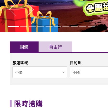
往後
往前
團體
自由行
旅遊區域
目的地
限時搶購