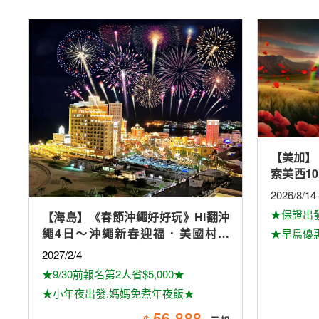
【美加】
索美西1
加斯球體
2026/8/14
奇觀、環
★保證出
【海島】《春節沖繩好好玩》HI翻沖
繩4日～沖繩新春迎福．美國村海
★早鳥優惠
景．美麗海水族館(媽媽免煮年夜飯)
2027/2/4
★9/30前報名第2人省$5,000★
★小年夜出發.媽媽免煮年夜飯★
56,888