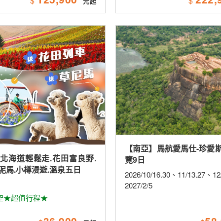
$
$
【南亞】馬航愛馬仕-珍愛
北海道輕鬆走.花田富良野.
覽9日
泥馬.小樽漫遊.溫泉五日
2026/10/16.30、11/13.27、1
2027/2/5
空★超值行程★
36,900
58