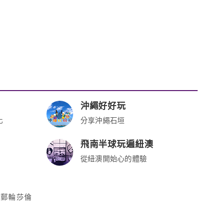
沖繩好好玩
化
分享沖繩石垣
飛南半球玩遍紐澳
從紐澳開始心的體驗