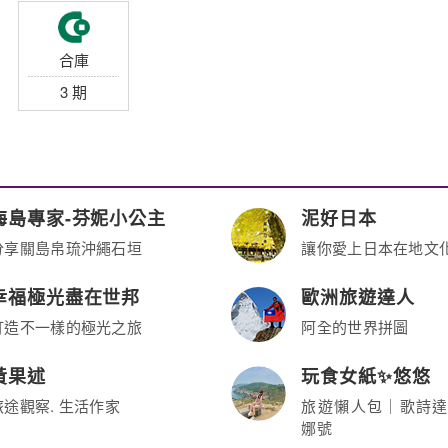
滿額登錄最高
刷卡分期登錄
$9,500刷卡金
最高回饋$1
萬
合庫
3 期
海島專家-芬妮小公主
泥好日本
分享關島帛琉沖繩石垣
讓你愛上日本在地文
幸福極光盡在世邦
歐洲旅遊達人
打造不一樣的極光之旅
阿全的世界拼圖