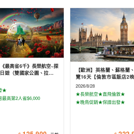
 《最高省6千》長榮航空~探
【歐洲】英格蘭、蘇格蘭
0日遊（雙國家公園、拉斯維
覽16天【倫敦市區飯店2
（入內參觀）、羚羊峽谷雙
鎮、景觀火車、雙酒廠、
2026/8/28
球影城）
發★
大學城、下午茶
★長榮航空★直飛倫敦★
最高第2人省$6,000
★晚鳥促銷★保證出發★
125,900
222,