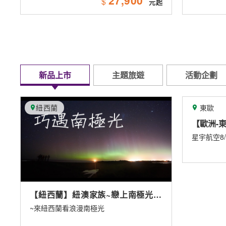
$
新品上市
主題旅遊
活動企劃
東歐
英
光10
【歐