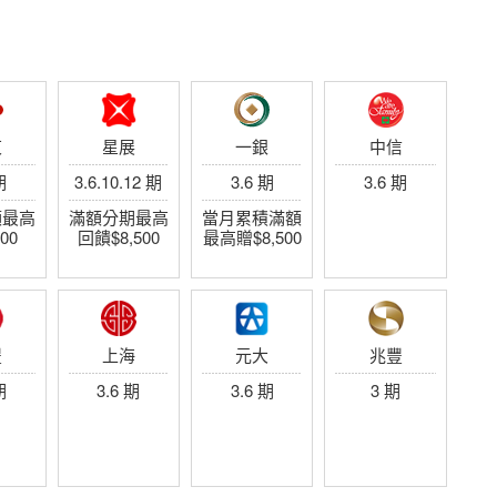
填寫洽詢單
查看更多
東
星展
一銀
中信
期
3.6.10.12 期
3.6 期
3.6 期
額最高
滿額分期最高
當月累積滿額
00
回饋$8,500
最高贈$8,500
豐
上海
元大
兆豐
期
3.6 期
3.6 期
3 期