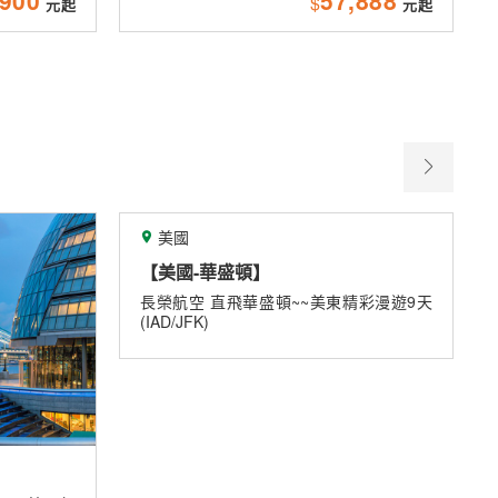
$
關島
【關島】2027春節星宇航空關島歡樂
包機
《春節關島好好玩》★9/30前第二人省五
美東精彩漫遊9天