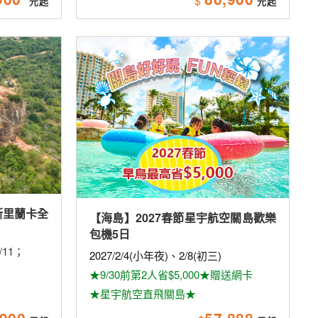
$
斯里蘭卡全
【海島】2027春節星宇航空關島歡樂
包機5日
2/11；
2027/2/4(小年夜)、2/8(初三)
★9/30前第2人省$5,000★贈送網卡
★星宇航空直飛關島★
,900
57,888