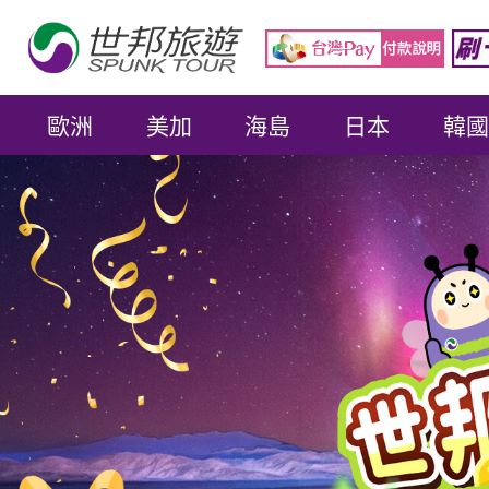
歐洲
美加
海島
日本
韓國