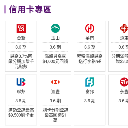
信用卡專區
台新
玉山
華南
遠
3.6 期
3.6 期
3.6 期
3.6 
最高3.7%回
滿額最高享
累積滿額最高
分期滿
饋分期加贈千
$4,000元回饋
送行李箱/袋
贈$3,2
元點數
聯邦
滙豐
富邦
永
3.6 期
3.6 期
3.6 期
3.6 