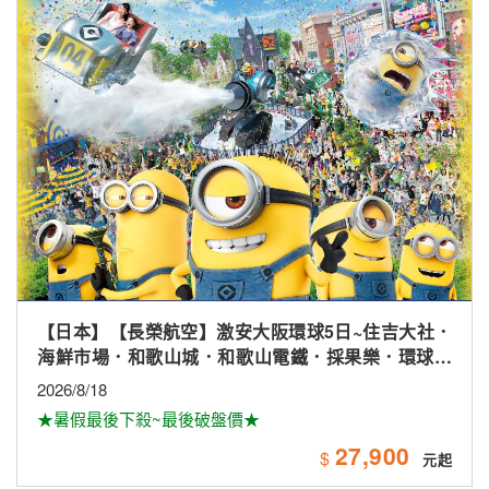
【日本】【長榮航空】激安大阪環球5日~住吉大社．
海鮮市場．和歌山城．和歌山電鐵．採果樂．環球影
城
2026/8/18
★暑假最後下殺~最後破盤價★
27,900
$