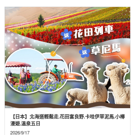
【日本】北海道輕鬆走.花田富良野.卡哇伊草泥馬.小樽
漫遊.溫泉五日
2026/9/17