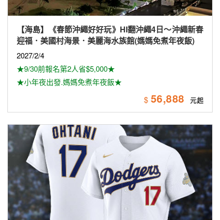
【海島】《春節沖繩好好玩》HI翻沖繩4日～沖繩新春
迎福．美國村海景．美麗海水族館(媽媽免煮年夜飯)
2027/2/4
★9/30前報名第2人省$5,000★
★小年夜出發.媽媽免煮年夜飯★
56,888
$