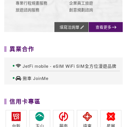
專業行程規畫服務
企業員工旅遊
旅遊諮詢服務
創意規劃諮詢
填寫洽詢單
查看更多
異業合作
JetFi mobile - eSIM WiFi SIM全方位漫遊品牌
揪車 JoinMe
信用卡專區
台新
玉山
華南
遠東
星展