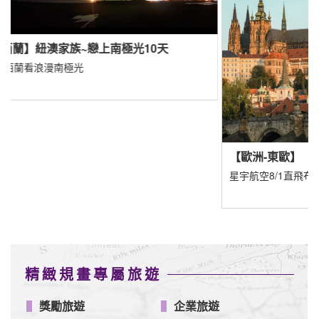
【歐
遇見
園、
【歐洲-東歐】
星宇航空8/1直飛布拉格
精緻規畫專屬旅遊
獎勵旅遊
企業旅遊