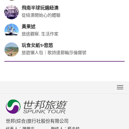
飛南半球玩遍紐澳
從紐澳開始心的體驗
黃果述
旅途觀察. 生活作家
玩食女紙✨悠悠
旅遊懶人包｜歌詩達郵輪莎倫娜號
關於世邦
新聞中心
聯絡我們
世邦(綜合)旅行社股份有限公司
代表人：陳屬庄
聯絡人：楊金桂