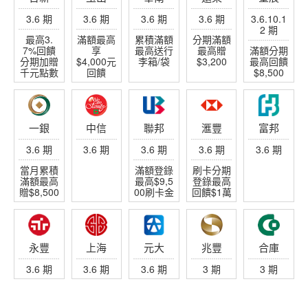
3.6 期
3.6 期
3.6 期
3.6 期
3.6.10.1
2 期
最高3.
滿額最高
累積滿額
分期滿額
7%回饋
享
最高送行
最高贈
滿額分期
分期加贈
$4,000元
李箱/袋
$3,200
最高回饋
千元點數
回饋
$8,500
一銀
中信
聯邦
滙豐
富邦
3.6 期
3.6 期
3.6 期
3.6 期
3.6 期
當月累積
滿額登錄
刷卡分期
滿額最高
最高$9,5
登錄最高
贈$8,500
00刷卡金
回饋$1萬
永豐
上海
元大
兆豐
合庫
3.6 期
3.6 期
3.6 期
3 期
3 期