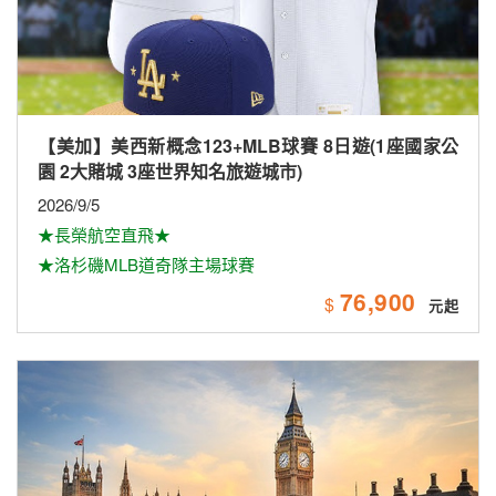
【美加】美西新概念123+MLB球賽 8日遊(1座國家公
園 2大賭城 3座世界知名旅遊城市)
2026/9/5
★長榮航空直飛★
★洛杉磯MLB道奇隊主場球賽
76,900
$