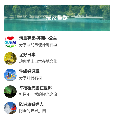
玩家帶路
海島專家-芬妮小公主
分享關島帛琉沖繩石垣
泥好日本
讓你愛上日本在地文化
沖繩好好玩
分享沖繩石垣
幸福極光盡在世邦
打造不一樣的極光之旅
歐洲旅遊達人
阿全的世界拼圖