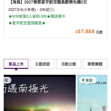
【海島】2027春節星宇航空關島歡樂包機5日
2027/2/4(小年夜)、2/8(初三)
★9/30前第2人省$5,000★贈送網卡
★星宇航空直飛關島★
57,888
$
新品上市
主題旅遊
活動企劃
聯營團體
東歐
英