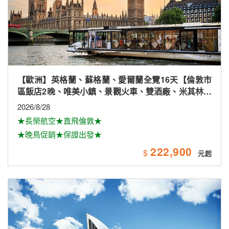
【歐洲】英格蘭、蘇格蘭、愛爾蘭全覽16天【倫敦市
區飯店2晚、唯美小鎮、景觀火車、雙酒廠、米其林、
雙大學城、下午茶
2026/8/28
★長榮航空★直飛倫敦★
★晚鳥促銷★保證出發★
222,900
$