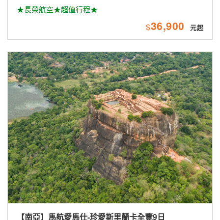
★長榮航空★超值行程★
36,900
$
【南亞】馬航愛馬仕-珍愛斯里蘭卡全覽9日