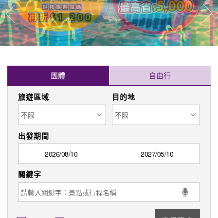
往
往前
團體
自由行
旅遊區域
目的地
出發期間