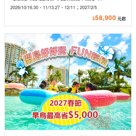
2026/10/16.30、11/13.27、12/11；2027/2/5
58,900
$