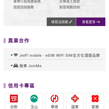
3.6 期
3.6 期
3.6 期
3.6 期
3.6.10.1
2 期
最高3.
滿額最高
累積滿額
分期滿額
7%回饋
享
最高送行
最高贈
滿額分期
分期加贈
$4,000元
李箱/袋
$3,200
最高回饋
千元點數
回饋
$8,500
一銀
中信
聯邦
滙豐
富邦
3.6 期
3.6 期
3.6 期
3.6 期
3.6 期
當月累積
滿額登錄
刷卡分期
滿額最高
最高$9,5
登錄最高
贈$8,500
00刷卡金
回饋$1萬
永豐
上海
元大
兆豐
合庫
3.6 期
3.6 期
3.6 期
3 期
3 期