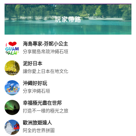
飛南半球玩遍紐澳
從紐澳開始心的體驗
黃果述
旅途觀察. 生活作家
玩食女紙✨悠悠
旅遊懶人包｜歌詩達郵輪莎倫娜號
關於世邦
新聞中心
聯絡我們
世邦(綜合)旅行社股份有限公司
代表人：陳屬庄
聯絡人：楊金桂