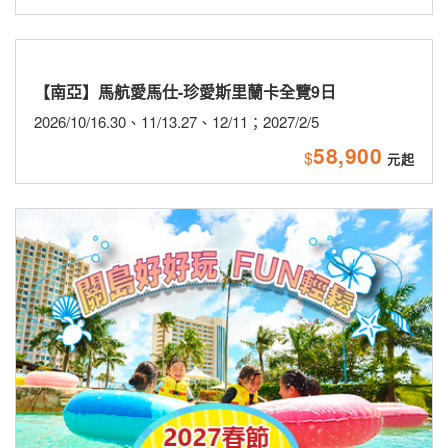
【海島】2027春節星宇航空關島歡樂包機5日
2027/2/4(小年夜)、2/8(初三)
★9/30前第2人省$5,000★贈送網卡
★星宇航空直飛關島★
57,888
$
新品上市
主題旅遊
活動企劃
聯營團體
東歐
【歐洲-東歐】