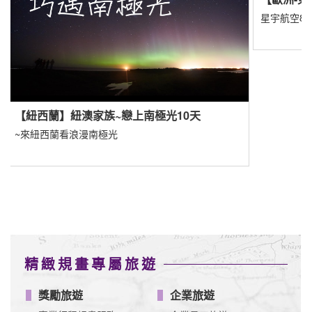
專業行程規畫服務
企業員工旅遊
旅遊諮詢服務
創意規劃諮詢
填寫洽詢單
查看更多
異業合作
JetFi mobile - eSIM WiFi SIM全方位漫遊品牌
揪車 JoinMe
信用卡專區
台新
玉山
華南
遠東
星展