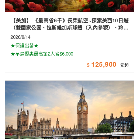
【歐洲】英格蘭、蘇格蘭、愛爾蘭全覽16天【倫敦市
區飯店2晚、唯美小鎮、景觀火車、雙酒廠、米其林、
雙大學城、下午茶
2026/8/28
★長榮航空★直飛倫敦★
★晚鳥促銷★保證出發★
222,900
$