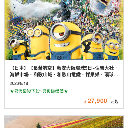
【日本】北海道輕鬆走.花田富良野.卡哇伊草泥馬.小樽
漫遊.溫泉五日
2026/9/17
★長榮航空★超值行程★
36,900
$