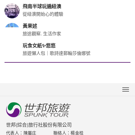
下載專區
交觀綜2007 品保0403
網站導覽
統編：23420481
訂購流程說明
台北總公司
取消訂單說明
Tel 02-2537-3088
Fax 02-2511-0015～16
隱私權保護政策
地址 台北市松江路82號5樓
台北-臨時辦公室(2026/7/1起)
地址：10491臺北市中山區松江路126號10樓之1
桃園分公司
台中分公司
Tel 03-316-9188
Tel 04-2369-2906
高雄分公司
台中加盟店
Tel 07-262-1168
Tel 04-3707-3766