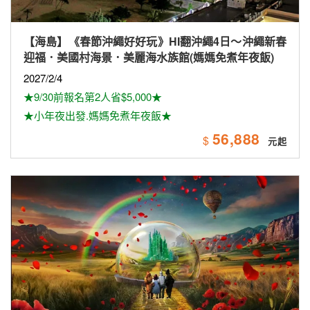
【美加】 《最高省6千》長榮航空~探索美西10日遊
（雙國家公園、拉斯維加斯球體（入內參觀）、羚羊
峽谷雙奇觀、環球影城）
2026/8/14
★保證出發★
★早鳥優惠最高第2人省$6,000
125,900
$