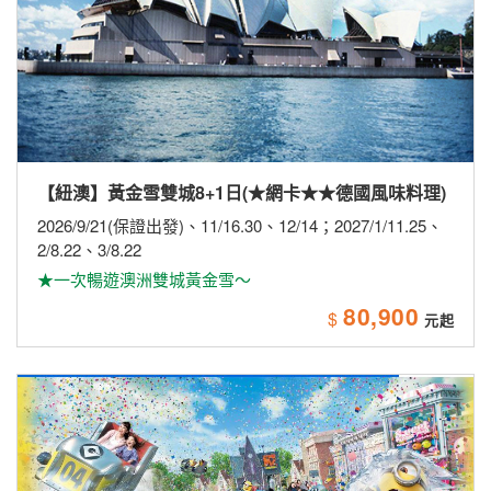
【日本】【長榮航空】激安大阪環球5日~住吉大社．
海鮮市場．和歌山城．和歌山電鐵．採果樂．環球影
城
2026/8/18
★暑假最後下殺~最後破盤價★
27,900
$