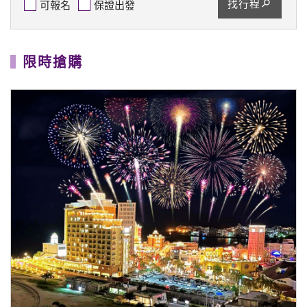
【海島】《春節沖繩好好玩》HI翻沖繩4日～沖繩新春
迎福．美國村海景．美麗海水族館(媽媽免煮年夜飯)
2027/2/4
★9/30前報名第2人省$5,000★
★小年夜出發.媽媽免煮年夜飯★
56,888
$