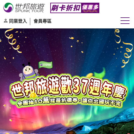
往
往前
同業登入
會員專區
團體
自由行
旅遊區域
目的地
出發期間