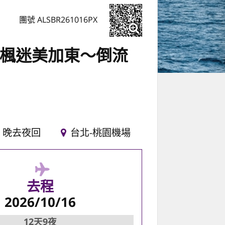
團號 ALSBR261016PX
~楓迷美加東～倒流
晚去夜回
台北-桃園機場
去程
2026/10/16
12天9夜