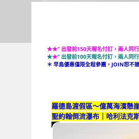
★
★
" 出發前150天報名付訂，兩人同行
★
★
" 出發前100天報名付訂，兩人同行
＊ 早鳥優惠僅限全程參團，JOIN恕不
羅德島渡假區～億萬海濱懸
聖約翰倒流瀑布｜哈利法克斯