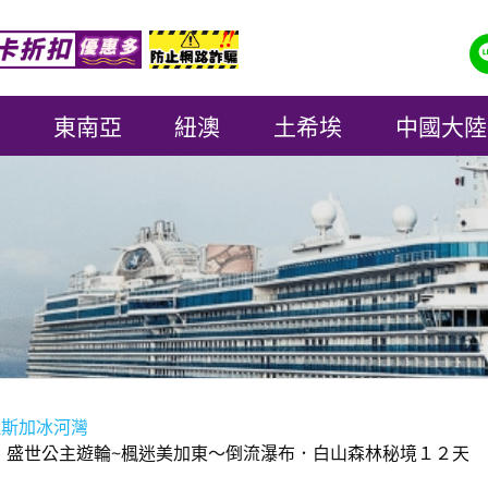
東南亞
紐澳
土希埃
中國大陸
拉斯加冰河灣
族】盛世公主遊輪~楓迷美加東～倒流瀑布．白山森林秘境１２天