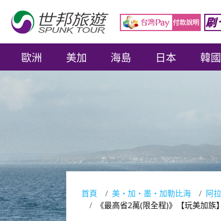
歐洲
美加
海島
日本
韓國
首頁
美‧加‧墨‧加勒比海
阿
《最高省2萬(限全程)》【玩美加