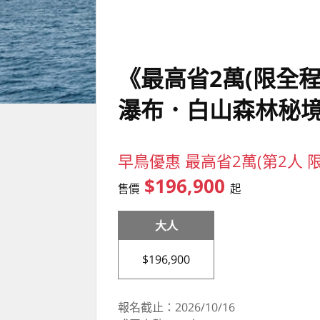
《最高省2萬(限全
瀑布．白山森林秘
早鳥優惠 最高省2萬(第2人 
$196,900
售價
起
大人
$196,900
報名截止：2026/10/16