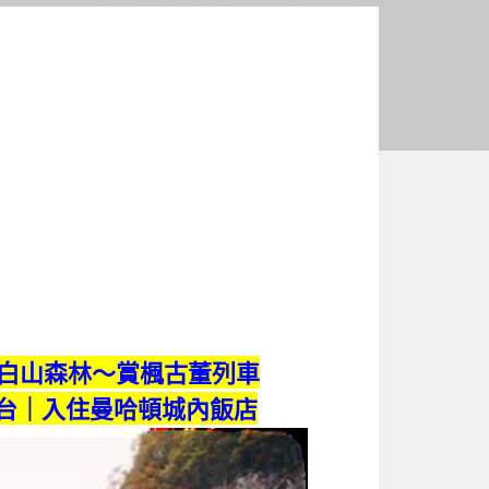
白山森林～賞楓古董列車
觀台｜入住曼哈頓城內飯店