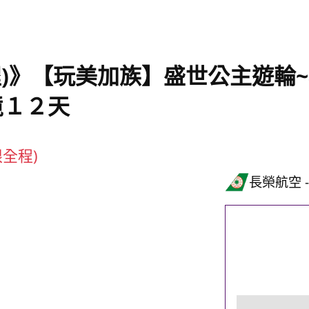
程)》【玩美加族】盛世公主遊輪
境１２天
限全程)
長榮航空