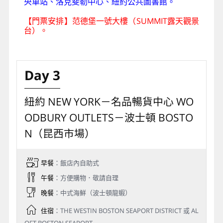
央車站、洛克斐勒中心、紐約公共圖書館。
【門票安排】范德堡一號大樓（SUMMIT露天觀景
台）。
Day 3
紐約 NEW YORK－名品暢貨中心 WO
ODBURY OUTLETS－波士頓 BOSTO
N（昆西市場）
早餐
：飯店內自助式
午餐
：方便購物．敬請自理
晚餐
：中式海鮮（波士頓龍蝦）
住宿
：THE WESTIN BOSTON SEAPORT DISTRICT 或 AL