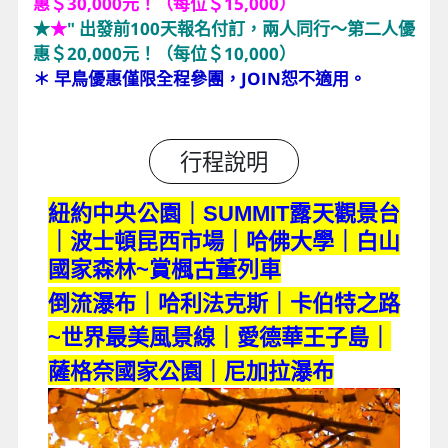
惠＄30,000元！（每位＄15,000）
★
★
" 出發前100天報名付訂，兩人同行～第二人優
惠＄20,000元！（每位＄10,000）
＊ 早鳥優惠僅限全程參團，JOIN恕不適用。
行程說明
紐約中央公園｜SUMMIT露天觀景台
｜波士頓昆西市場｜哈佛大學｜白山
賞楓古董列車
國家森林~
倒流瀑布｜哈利法克斯｜卡伯特之路
~世界最美風景線｜愛德華王子島｜
薩格奈國家公園｜尼加拉瀑布