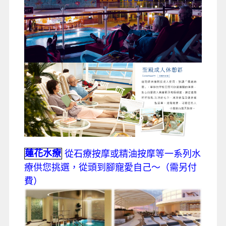
蓮花水療
從石療按摩或精油按摩等一系列水
療供您挑選，從頭到腳寵愛自己～（需另付
費）