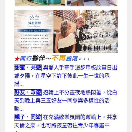
不再
夥伴
同行
～
設限
★
。。。
甜蜜．共遊
與愛人手牽手漫步甲板欣賞日出
或夕陽，在星空下許下彼此一生一世的承
諾...
好友．眾遊
遊輪上不分晝夜地熱鬧著，從白
天到晚上與三五好友一同參與多樣性的活
動...
親子．同遊
在充滿歡樂氛圍的遊輪上，共享
天倫之樂，也可將孩童帶往青少年專屬中