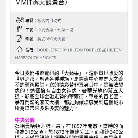
MMIT露天觀景台）
早餐
：飯店內自助式
午餐
：中式合菜．七菜一湯
晚餐
：美式BBQ烤肉餐
住宿
：DOUBLETREE BY HILTON FORT LEE 或 HILTON
HASBROUCK HEIGHTS
今日我們將遊覽紐約「大蘋果」，這個舉世熱愛的
世界之都，融合各種種族，是經濟中心亦是人文薈
萃的藝術殿堂，它的精彩若非置身其中，是無法想
像的！這個擁有自由女神像、奢華光鮮的第五大
道、影響全球金融走勢的華爾街、華麗的百老匯、
爭奇鬥豔的摩天大樓，都能夠讓您感受到這個城市
所為您帶來多采多姿的魅力。
中央公園
號稱曼哈頓之肺，最早在1857年開放，當時的面
積為315公頃，於1873年擴建完工，面積達340公
頃，不僅是紐約人運動休閒的重要去處，亦是全世