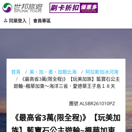
同業登入
會員專區
首頁
美‧加‧墨‧加勒比海
阿拉斯加冰河灣
《最高省3萬(限全程)》【玩美加族】藍寶石公主
遊輪~楓華加東～海洋三省．愛德華王子島１８天
團號 ALSBR261010PZ
《最高省3萬(限全程)》【玩美加
族】藍寶石公主遊輪~楓華加東