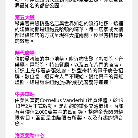
界最知名的都會公園。
第五大道
聚集著高級精品名店與世界知名的流行地標，這裡
的建築物都是紐約曼哈頓的精華，每一店家或大樓
都以旗艦店的方式呈現在大道兩側，極具有指標性
的效應。
時代廣場
位於曼哈頓的中心地帶，附近盡集聚了戲劇院、音
樂廳、電影院、特色餐廳，以及五花八門的商店，
街道上充斥著誇張炫麗、造型奇特的電子廣告招
牌、數位牆，還有令人目不暇給、變化萬千的霓虹
燈飾，總是讓來紐約旅遊的觀光客驚呼連連！
中央車站
由美國富商Cornelius Vanderbilt出資建造，於19
13年2月正式啟動。 是紐約的重要交通樞紐，內部
有著價值2,000萬美金的四面鐘，整體金光閃閃耀
眼奪目，盤面是由貓眼石所製，以及有趣的迴音
廊。
洛克斐勒中心