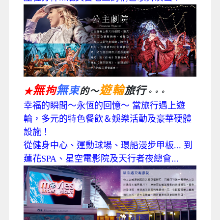
無
無
遊輪
拘
束
旅行
的～
★
。。。
幸福的瞬間～永恆的回憶～ 當旅行遇上遊
輪，多元的特色餐飲＆娛樂活動及豪華硬體
設施！
從健身中心、運動球場、環船漫步甲板... 到
蓮花SPA、星空電影院及天行者夜總會...