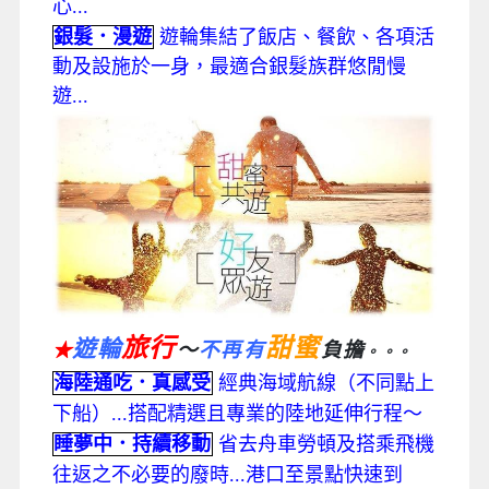
心...
銀髮．漫遊
遊輪集結了飯店、餐飲、各項活
動及設施於一身，最適合銀髮族群悠閒慢
遊...
旅行
甜蜜
遊輪
～
不再有
負擔
★
。。。
海陸通吃．真感受
經典海域航線（不同點上
下船）...搭配精選且專業的陸地延伸行程～
睡夢中．持續移動
省去舟車勞頓及搭乘飛機
往返之不必要的廢時...港口至景點快速到