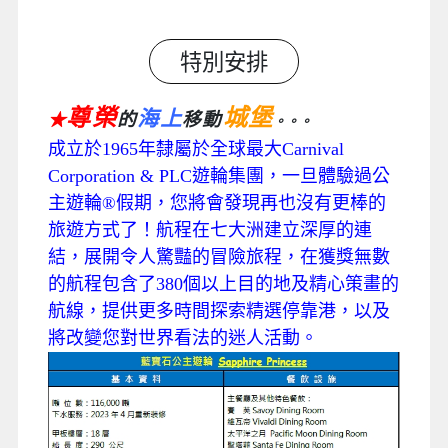
特別安排
尊榮
城堡
海上
的
移動
★
。。。
成立於1965年隸屬於全球最大Carnival
Corporation & PLC遊輪集團，一旦體驗過公
主遊輪®假期，您將會發現再也沒有更棒的
旅遊方式了！航程在七大洲建立深厚的連
結，展開令人驚豔的冒險旅程，在獲獎無數
的航程包含了380個以上目的地及精心策畫的
航線，提供更多時間探索精選停靠港，以及
將改變您對世界看法的迷人活動。