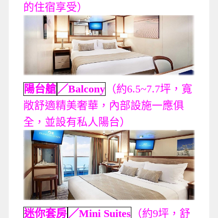
的住宿享受）
陽台艙
／Balcony
（約6.5~7.7坪，寬
敞舒適精美奢華，內部設施一應俱
全，並設有私人陽台）
迷你套房
／Mini Suites
（約9坪，舒