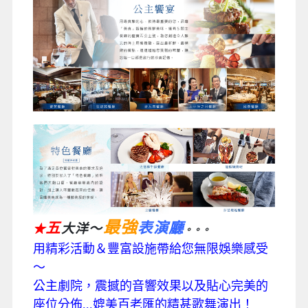
最強
五
表演廳
大洋～
★
。。。
用精彩活動＆豐富設施帶給您無限娛樂感受
～
公主劇院，震撼的音響效果以及貼心完美的
座位分佈...媲美百老匯的精甚歌舞演出！