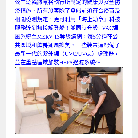
公主遊輪將嚴格執行所制定的健康與安全防
疫措施，所有旅客除了登船前須符合疫苗及
相關檢測規定，更可利用「海上勛章」科技
服務達到無接觸登船！並同時升級HVAC通
風系統至MERV 13等級濾網，每5分鐘在公
共區域和艙房通風換氣，一些裝置還配備了
最新一代的紫外線（UVC/UVGI）處理器，
並在重點區域加裝HEPA過濾系統～