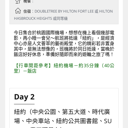
晚餐
：
住宿
：DOUBLETREE BY HILTON FORT LEE 或 HILTON
HASBROUCK HEIGHTS 或同等級
今日集合於桃園國際機場，想想在機上看個幾部電
影，再小睡一會兒～航班將抵達「紐約」，是經濟
中心亦是人文薈萃的藝術殿堂，它的精彩若非置身
其中，是無法想像的，班機將於同日抵達，當晚於
飯店好好休息，準備好隨即而來的遊輪之旅了嗎！
【行車間距參考】紐約機場－約35分鐘（40公
里）－飯店
Day 2
紐約（中央公園、第五大道、時代廣
場、中央車站、紐約公共圖書館、SU