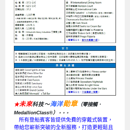
勛章
未來
海洋
科技～
★
（零接觸
．
MedallionClass®
）
。。。
所有登船賓客皆提供免費的穿戴式裝置，
帶給您嶄新突破的全新服務，打造更輕鬆且