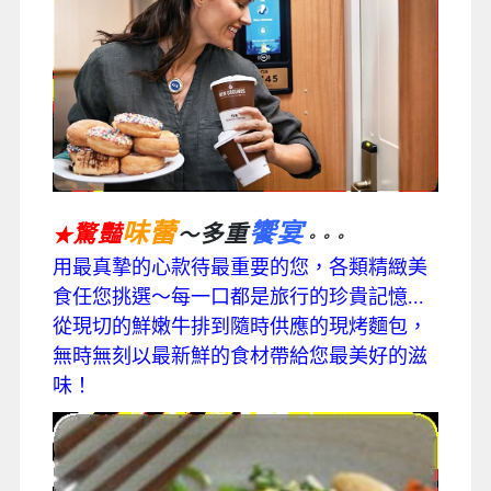
味蕾
饗宴
驚豔
多重
～
★
。。。
用最真摯的心款待最重要的您，各類精緻美
食任您挑選～每一口都是旅行的珍貴記憶...
從現切的鮮嫩牛排到隨時供應的現烤麵包，
無時無刻以最新鮮的食材帶給您最美好的滋
味！