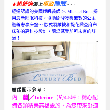
睡眠
超舒適
極致
海上
★
。。。
經過認證的美國睡眠醫師Dr. Michael Breus採
用最新睡眠科技，協助開發獲獎無數的公主
遊輪奢享床墊～ 歐式羽絨被和提花織亞麻布
床墊的高科技設計，讓您感受前所未有的舒
適！
艙房圖示參考
：
內 艙
／Interior
（約4.5坪，精心配
備各類精美高檔設施，為您帶來舒適