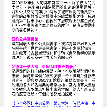
是20世紀最偉大的都市計畫之一，除了傲人的高
度以外，這座由19棟建築圍塑出來的活動區域，
對於公共空間的運用也開啟了城市規劃的新風貌，
完整的商場與辦公大樓讓中城繼華爾街之後，成為
紐約第二個市中心，而位於下層廣場上那座金黃色
神祇～希臘英雄普羅米修斯的雕塑，是洛克斐勒中
心的著名標誌。
紐約公共圖書館
是美國最大市立公共圖書館，被認為是世界五大著
名圖書館、世界最美圖書館，更是不少電影場景，
由於藏有《古騰堡聖經》和牛頓《自然哲學的數學
原理》，被認為是世界著名的圖書館。
范德堡一號大樓｜SUMMIT露天觀景台
是超熱門的打卡紐約景點，除了可以眺望整個紐約
市景，同時也是個沉浸式體驗平台，擁有戶外露天
觀景台，讓您以360度無遮擋的視野欣賞美景，看
到紐約各大知名經典的建築地標，室內還有大量鏡
面及銀色大型氣球打造出來的空間，給人全新又奇
幻的感官體驗，每個角落都是拍照點。
【下車參觀】中央公園、第五大道、時代廣場、中