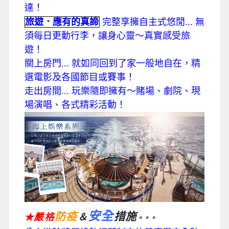
達！
旅遊．應有的真諦
完整享擁自主式悠閒... 無
須每日更動行李，讓身心靈～真實感受旅
遊！
關上房門... 就如同回到了家一般地自在，精
選電影及各國節目或賽事！
走出房間... 玩樂隨即擁有～賭場、劇院、現
場演唱、各式精彩活動！
安全
防疫
措施
嚴格
＆
★
。。。