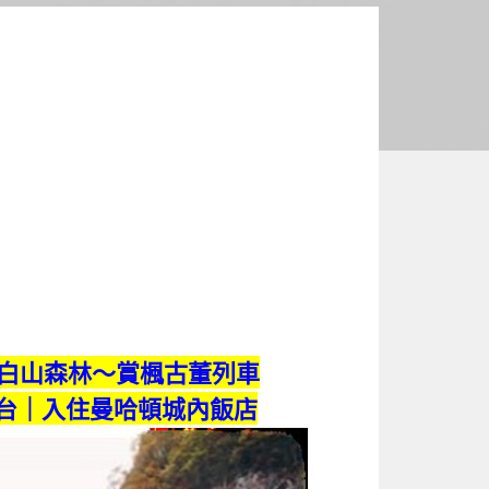
白山森林～賞楓古董列車
觀台｜入住曼哈頓城內飯店