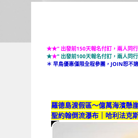
★
★
" 出發前150天報名付訂，兩人同行
★
★
" 出發前100天報名付訂，兩人同行
＊ 早鳥優惠僅限全程參團，JOIN恕不
羅德島渡假區～億萬海濱懸
聖約翰倒流瀑布｜哈利法克斯