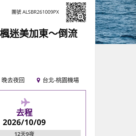
團號 ALSBR261009PX
~楓迷美加東～倒流
晚去夜回
台北-桃園機場
去程
2026/10/09
12天9夜