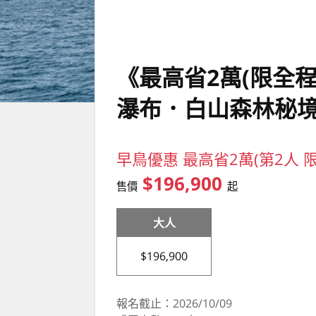
《最高省2萬(限全
瀑布．白山森林秘
早鳥優惠 最高省2萬(第2人 
$196,900
售價
起
大人
$196,900
報名截止：2026/10/09