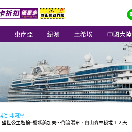
東南亞
紐澳
土希埃
中國大陸
拉斯加冰河灣
族】盛世公主遊輪~楓迷美加東～倒流瀑布．白山森林秘境１２天