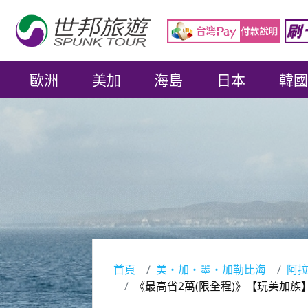
歐洲
美加
海島
日本
韓國
首頁
美‧加‧墨‧加勒比海
阿
《最高省2萬(限全程)》【玩美加