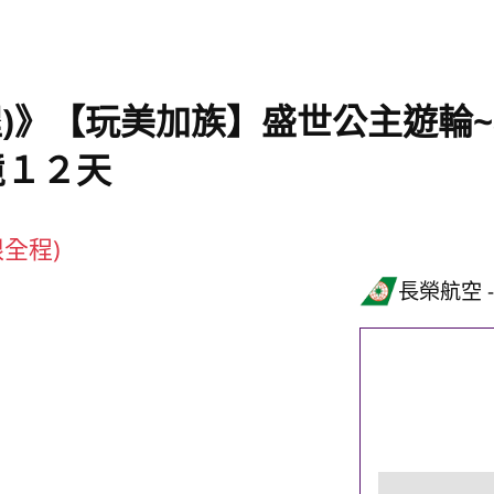
程)》【玩美加族】盛世公主遊輪
境１２天
限全程)
長榮航空