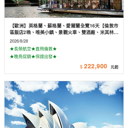
【歐洲】英格蘭、蘇格蘭、愛爾蘭全覽16天【倫敦市
區飯店2晚、唯美小鎮、景觀火車、雙酒廠、米其林、
雙大學城、下午茶
2026/8/28
★長榮航空★直飛倫敦★
★晚鳥促銷★保證出發★
222,900
$