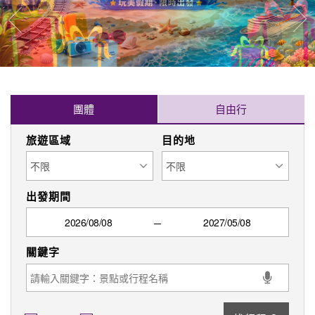
往
往前
團體
自由行
旅遊區域
目的地
出發期間