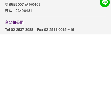
下載專區
交觀綜2007 品保0403
網站導覽
統編：23420481
訂購流程說明
台北總公司
取消訂單說明
Tel 02-2537-3088
Fax 02-2511-0015～16
隱私權保護政策
地址 台北市松江路82號5樓
台北-臨時辦公室(2026/7/1起)
地址：10491臺北市中山區松江路126號10樓之1
桃園分公司
台中分公司
Tel 03-316-9188
Tel 04-2369-2906
高雄分公司
台中加盟店
Tel 07-262-1168
Tel 04-3707-3766