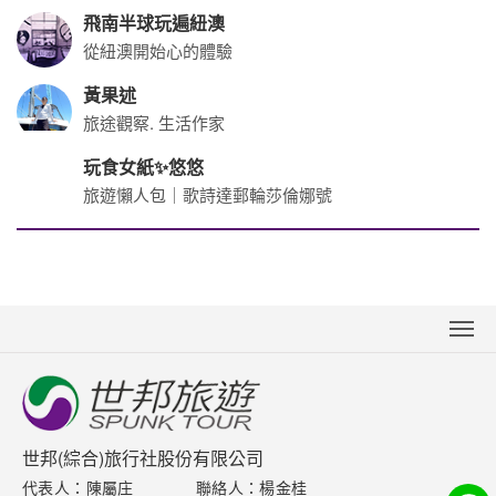
飛南半球玩遍紐澳
從紐澳開始心的體驗
黃果述
旅途觀察. 生活作家
玩食女紙✨悠悠
旅遊懶人包｜歌詩達郵輪莎倫娜號
關於世邦
新聞中心
聯絡我們
世邦(綜合)旅行社股份有限公司
代表人：陳屬庄
聯絡人：楊金桂