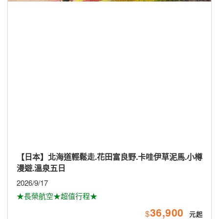
【日本】北海道輕鬆走.花田富良野.卡哇伊草泥馬.小樽
漫遊.溫泉五日
2026/9/17
★長榮航空★超值行程★
36,900
$