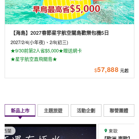
【海島】2027春節星宇航空關島歡樂包機5日
2027/2/4(小年夜)、2/8(初三)
★9/30前第2人省$5,000★贈送網卡
★星宇航空直飛關島★
57,888
$
新品上市
主題旅遊
活動企劃
聯營團體
東歐
【歐洲-東歐】