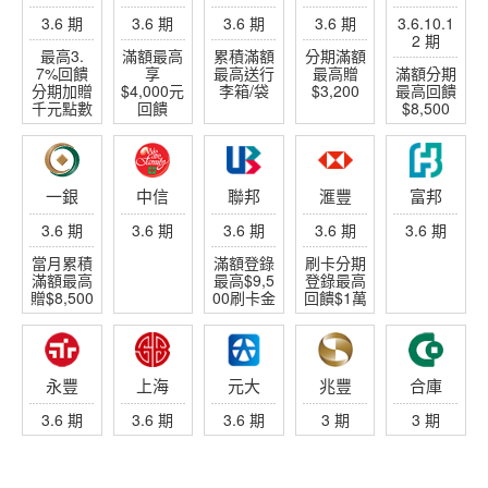
3.6 期
3.6 期
3.6 期
3.6 期
3.6.10.1
2 期
最高3.
滿額最高
累積滿額
分期滿額
7%回饋
享
最高送行
最高贈
滿額分期
分期加贈
$4,000元
李箱/袋
$3,200
最高回饋
千元點數
回饋
$8,500
一銀
中信
聯邦
滙豐
富邦
3.6 期
3.6 期
3.6 期
3.6 期
3.6 期
當月累積
滿額登錄
刷卡分期
滿額最高
最高$9,5
登錄最高
贈$8,500
00刷卡金
回饋$1萬
永豐
上海
元大
兆豐
合庫
3.6 期
3.6 期
3.6 期
3 期
3 期