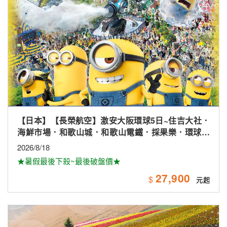
【日本】【長榮航空】激安大阪環球5日~住吉大社．
海鮮市場．和歌山城．和歌山電鐵．採果樂．環球影
城
2026/8/18
★暑假最後下殺~最後破盤價★
27,900
$