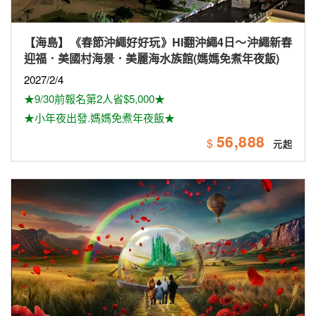
【海島】《春節沖繩好好玩》HI翻沖繩4日～沖繩新春
迎福．美國村海景．美麗海水族館(媽媽免煮年夜飯)
2027/2/4
★9/30前報名第2人省$5,000★
★小年夜出發.媽媽免煮年夜飯★
56,888
$