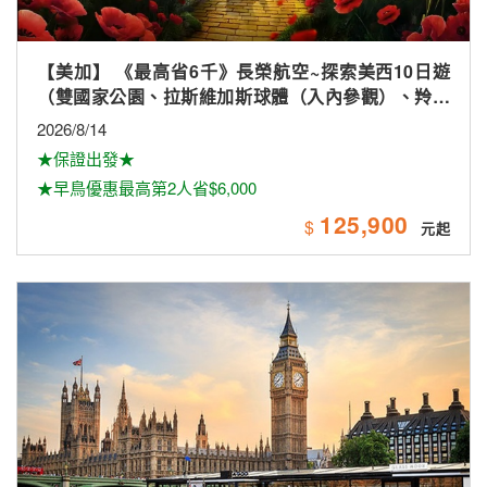
【美加】 《最高省6千》長榮航空~探索美西10日遊
（雙國家公園、拉斯維加斯球體（入內參觀）、羚羊
峽谷雙奇觀、環球影城）
2026/8/14
★保證出發★
★早鳥優惠最高第2人省$6,000
125,900
$