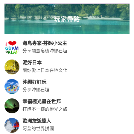
玩家帶路
海島專家-芬妮小公主
分享關島帛琉沖繩石垣
泥好日本
讓你愛上日本在地文化
沖繩好好玩
分享沖繩石垣
幸福極光盡在世邦
打造不一樣的極光之旅
歐洲旅遊達人
阿全的世界拼圖