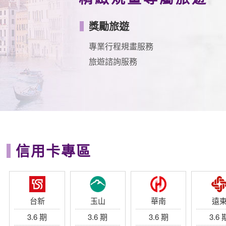
獎勵旅遊
專業行程規畫服務
旅遊諮詢服務
信用卡專區
台新
玉山
華南
遠
3.6 期
3.6 期
3.6 期
3.6 