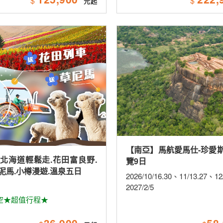
$
$
【南亞】馬航愛馬仕-珍愛
北海道輕鬆走.花田富良野.
覽9日
泥馬.小樽漫遊.溫泉五日
2026/10/16.30、11/13.27、1
2027/2/5
空★超值行程★
36,900
58