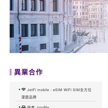
異業合作
JetFi mobile - eSIM WiFi SIM全方位
漫遊品牌
揪車 JoinMe