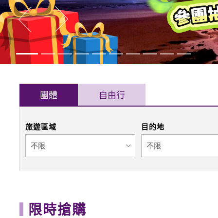
往後
往前
團體
自由行
旅遊區域
目的地
限時搶購