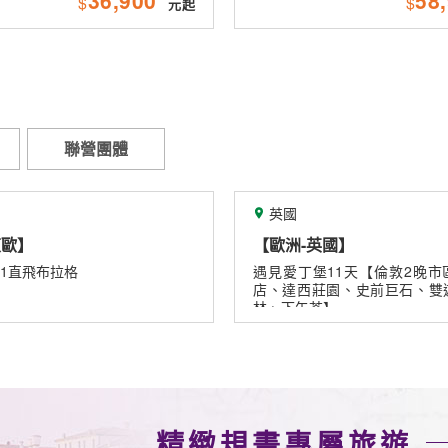
$
$
聯營團體
英國
美國
【歐洲-英國】
【美國-華盛
遇見愛丁堡11天【倫敦2晚市區、莊園飯
長榮航空 直飛
店、達西莊園、史前巨石、雙遊船、米其
(IAD/JFK)
林、下午茶】
精緻規畫專屬旅遊