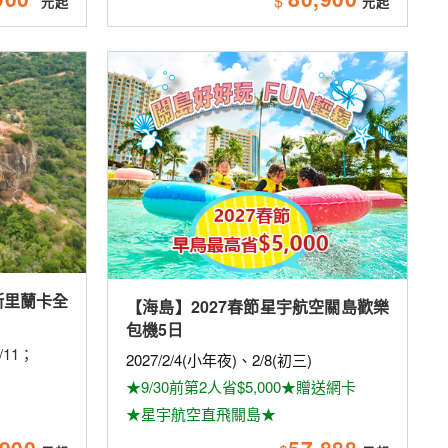
$
斯里蘭卡全
【海島】2027春節星宇航空關島歡樂
包機5日
2/11；
2027/2/4(小年夜)、2/8(初三)
★9/30前第2人省$5,000★贈送網卡
★星宇航空直飛關島★
,900
57,888