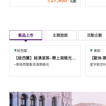
$
新品上市
主題旅遊
活動企劃
東歐
戀上南極光10
【歐洲-東歐】
星宇航空8/1直飛布拉格