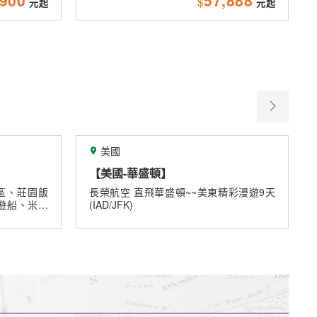
$
關島
頓】
【關島】2027春節星宇航空關
包機
華盛頓~~美東精彩漫遊9天
《春節關島好好玩》★9/30前第二
仟★贈送網卡