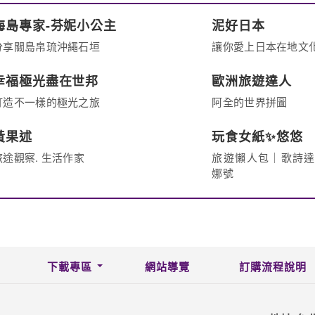
海島專家-芬妮小公主
泥好日本
分享關島帛琉沖繩石垣
讓你愛上日本在地文
幸福極光盡在世邦
歐洲旅遊達人
打造不一樣的極光之旅
阿全的世界拼圖
黃果述
玩食女紙✨悠悠
旅途觀察. 生活作家
旅遊懶人包｜歌詩
娜號
下載專區
網站導覽
訂購流程說明