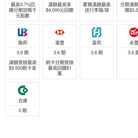
最高3.7%回
滿額最高享
累積滿額最高
分期滿
饋分期加贈千
$4,000元回饋
送行李箱/袋
贈$3,2
元點數
聯邦
滙豐
富邦
永
3.6 期
3.6 期
3.6 期
3.6 
滿額登錄最高
刷卡分期登錄
$9,500刷卡金
最高回饋$1
萬
合庫
3 期