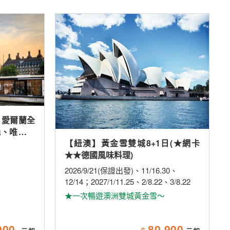
、愛爾蘭全
晚、唯美小
【紐澳】黃金雪雙城8+1日(★網卡
米其林、雙
★★德國風味料理)
2026/9/21(保證出發)、11/16.30、
12/14；2027/1/11.25、2/8.22、3/8.22
★一次暢遊澳洲雙城黃金雪～
900
80,900