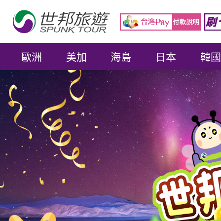
歐洲
美加
海島
日本
韓國