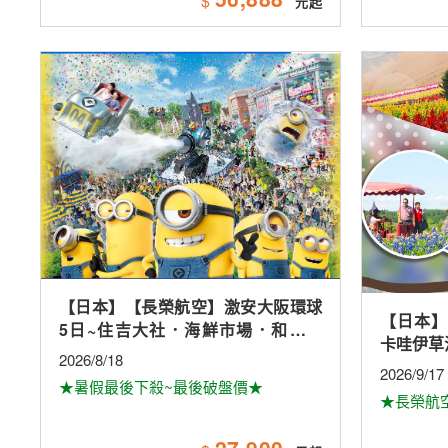
$
【日本】【長榮航空】激安大阪環球
【日本】
5日~住吉大社．海鮮市場．和歌山
卡哇伊草
城．和歌山電鐵．採果樂．環球影城
2026/8/18
2026/9/17
★暑假最後下殺~最後破盤價★
★長榮航
27,900