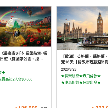
 《最高省6千》長榮航空~探
【歐洲】英格蘭、蘇格蘭
0日遊（雙國家公園、拉斯維
覽16天【倫敦市區飯店2
（入內參觀）、羚羊峽谷雙
鎮、景觀火車、雙酒廠、
2026/8/28
球影城）
發★
大學城、下午茶
★長榮航空★直飛倫敦★
最高第2人省$6,000
★晚鳥促銷★保證出發★
125,900
222,