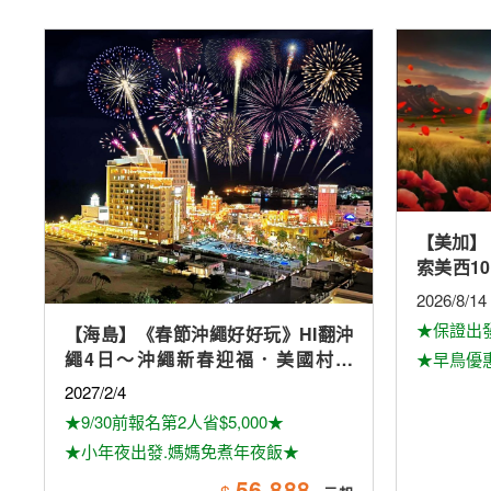
【美加】
索美西1
加斯球體
2026/8/14
奇觀、環
★保證出
【海島】《春節沖繩好好玩》HI翻沖
繩4日～沖繩新春迎福．美國村海
★早鳥優惠
景．美麗海水族館(媽媽免煮年夜飯)
2027/2/4
★9/30前報名第2人省$5,000★
★小年夜出發.媽媽免煮年夜飯★
56,888