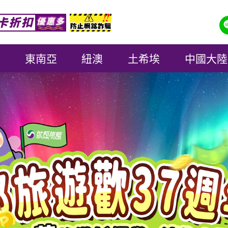
東南亞
紐澳
土希埃
中國大陸