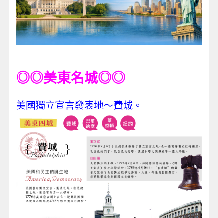
◎◎美東名城◎◎
美國獨立宣言發表地～費城。