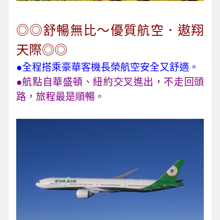
◎◎舒暢無比～優質航空．遨翔
天際◎◎
●全程搭乘豪華客機長榮航空安全又舒適。
●航點自華盛頓、紐約交叉進出，不走回頭
路，旅程最是順暢。