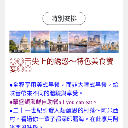
特別安排
◎◎舌尖上的誘惑～特色美食饗
宴◎◎
●全程享用美式早餐，而非大陸式早餐，給
味蕾帶來不同的體驗與享受。
●華盛頓海鮮自助餐all you can eat。
●二十一世紀引發人類醒思的村落～阿米西
村，看過你一輩子都深印腦海。在此享用阿
米西風味餐。