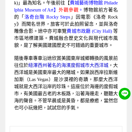
k)」最為知名。午後前往【
費城藝術博物館 Philade
lphia Museum of Art】
外觀參觀
。
博物館前方著名
的「
洛奇台階 Rocky Steps
」因電影《洛奇 Rock
y》而聞名世界，旅客可於此拍照留念，並與洛奇
雕像合影。途中亦可車覽
費城市政廳 (City Hall)
等
市區地標建築。費城融合歷史文化與現代城市風
貌，是了解美國建國歷史不可錯過的重要城市。
隨後專車專車沿途欣賞美國東岸城鄉轉換的風景前
往位於
紐澤西州著名的海濱度假城市大西洋城
，大
西洋城是美國東岸最大的賭城。如果說西岸拉斯維
加斯（Las Vegas）是沙漠裡的奇蹟，那麼大西洋
城就是大西洋沿岸的珍珠。這座位於海邊的度假城
市，有美國最古老的木板路，沿著海邊走，聽聽大
海的聲音。不管早晨或是黃昏，都是療癒，當然您
也可小玩幾把，試試您的手氣。