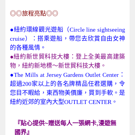
◎◎旅程亮點◎◎
●紐約環線觀光遊船（Circle line sightseeing
cruise）：搭乘遊船，帶您去欣賞自由女神
的各種風情。
●紐約新世貿科技大樓：登上全美最高建築
物，紐約新地標～新世貿科技大樓。
●The Mills at Jersey Gardens Outlet Center：
超過200家以上的各名牌精品任君選購，令
您目不睱給，東西物美價廉，買到手軟。是
紐約近郊的室內大型OUTLET CENTER。
『貼心提供
~
贈送每人一張網卡
,
漫遊無
國界』