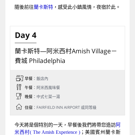
隨後前往
蘭卡斯特
，感受此小鎮風情，夜宿於此。
Day 4
蘭卡斯特—阿米西村Amish Village－
費城 Philadelphia
早餐
：飯店內
午餐
：阿米西風味餐
晚餐
：中式七菜一湯
住宿
：FAIRFIELD INN AIRPORT 或同等級
今天將是個特別的一天，早餐後我們將帶您造訪
阿
米西村( The Amish Experience )
；美國賓州蘭卡斯