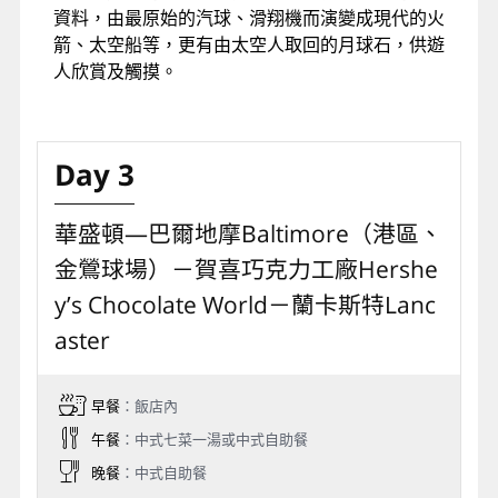
資料，由最原始的汽球、滑翔機而演變成現代的火
箭、太空船等，更有由太空人取回的月球石，供遊
人欣賞及觸摸。
Day 3
華盛頓—巴爾地摩Baltimore（港區、
金鶯球場）－賀喜巧克力工廠Hershe
y’s Chocolate World－蘭卡斯特Lanc
aster
早餐
：飯店內
午餐
：中式七菜一湯或中式自助餐
晚餐
：中式自助餐