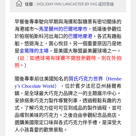
住宿
：HOLIDAY INN LANCASTER BY IHG 或同等級
早餐後專車駛向早期與海運和製糖業有密切關係的
海港城市～
馬里蘭州的巴爾地摩市
，抵達後參觀位
於帕塔帕斯科河出海口的
巴爾地摩港
，各式有趣船
舶，悠遊海上，賞心悅目。另一個重要原因乃是她
是
金鶯隊的主場
，是美國大聯盟最美麗球場之一。
（
註：如遇球場有球賽不開放參觀時，則在外拍
照。
）
隨後專車前往美國知名的
賀氏巧克力世界（Hershe
y’s Chocolate World）
，位於賓夕法尼亞州赫爾希
鎮，是全球最大巧克力品牌之一的主題展示中心。
安排搭乘巧克力製作導覽列車，透過輕鬆有趣的方
式，了解巧克力從可可豆到成品的製作過程，並可
品嚐到美味的巧克力。之後自由參觀紀念品商店，
選購美國限定口味與各式巧克力伴手禮，是深受大
人小孩喜愛的歡樂景點。