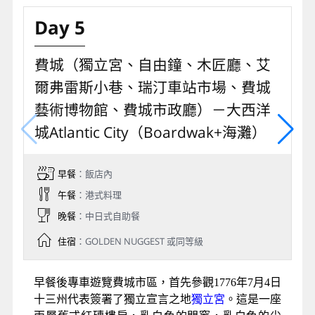
Day 5
費城（獨立宮、自由鐘、木匠廳、艾
爾弗雷斯小巷、瑞汀車站市場、費城
藝術博物館、費城市政廳）－大西洋
城Atlantic City（Boardwak+海灘）
早餐
：飯店內
午餐
：港式料理
晚餐
：中日式自助餐
住宿
：GOLDEN NUGGEST 或同等級
早餐後專車遊覽費城市區，首先參觀1776年7月4日
十三州代表簽署了獨立宣言之地
獨立宮
。這是一座