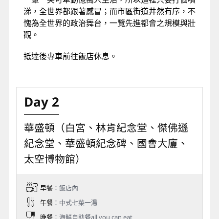
涕，全世界都跟著感冒；而市區街道井然有序，不
愧為全世界的政治舞台，一覽先進都會之規模與壯
觀。
抵達後專車前往飯店休息。
Day 2
華盛頓（白宮、林肯紀念堂、傑佛遜
紀念堂、華盛頓紀念碑、國會大廈、
太空博物館）
早餐
：飯店內
午餐
：中式七菜一湯
晚餐
：海鮮自助餐all you can eat