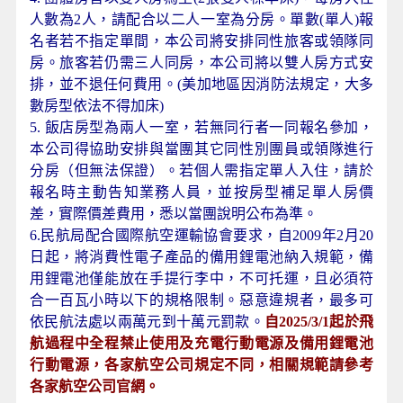
人數為2人，請配合以二人一室為分房。單數(單人)報
名者若不指定單間，本公司將安排同性旅客或領隊同
房。旅客若仍需三人同房，本公司將以雙人房方式安
排，並不退任何費用。(美加地區因消防法規定，大多
數房型依法不得加床)
5. 飯店房型為兩人一室，若無同行者一同報名參加，
本公司得協助安排與當團其它同性別團員或領隊進行
分房（但無法保證）。若個人需指定單人入住，請於
報名時主動告知業務人員，並按房型補足單人房價
差，實際價差費用，悉以當團說明公布為準。
6.民航局配合國際航空運輸協會要求，自2009年2月20
日起，將消費性電子產品的備用鋰電池納入規範，備
用鋰電池僅能放在手提行李中，不可托運，且必須符
合一百瓦小時以下的規格限制。惡意違規者，最多可
依民航法處以兩萬元到十萬元罰款。
自2025/3/1起於飛
航過程中全程禁止使用及充電行動電源及備用鋰電池
行動電源，各家航空公司規定不同，相關規範請參考
各家航空公司官網。