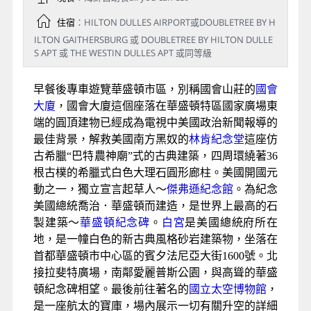
住宿
：HILTON DULLES AIRPORT或DOUBLETREE BY H
ILTON GAITHERSBURG 或 DOUBLETREE BY HILTON DULLE
S APT 或 THE WESTIN DULLES APT 或同等級
早餐後專車遊覽華盛頓市區，別稱國會山莊的
國會
大廈
，國會大廈這個座落在華盛頓特區國家廣場東
端的圓頂建物已經成為電視中美國政治新聞報導的
最佳背景，解救美國南方黑奴的
林肯紀念堂
這座仿
古希臘“巴特農神廟”式的古典建築，四周環繞著36
根古樸的希臘式白色大理石圓形廊柱。美國開國元
動之一，獨立宣言起草人～
傑弗遜紀念館
。為紀念
美國總統喬治．華盛頓而建造，是世界上最高的石
製建築～
華盛頓紀念碑
。
白宮
是美國總統府所在
地，是一幢白色的新古典風格砂岩建築物，坐落在
首都華盛頓市中心區的賓夕法尼亞大街1600號。北
接拉斐特廣場，南鄰愛麗普斯公園，與高聳的華盛
頓紀念碑相望。最後前往著名的
國立太空博物館
，
是一座航太的寶庫，場內展示一切有關升空的詳細