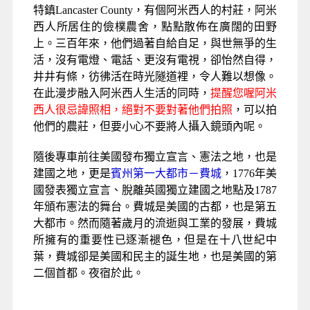
特鎮Lancaster County，有個阿米西人的村莊，阿米
西人所居住的儉樸農舍，點點散佈在廣闊的田野
上。三百年來，他們過著自給自足，與世無爭的生
活，沒有電燈、電話、更沒有電視，卻怡然自得，
井井有條，彷彿活在時光隧道裡，令人難以想像。
在此漫步融入阿米西人生活的同時，
提醒您喔阿米
西人很忌諱照相，絕對不要對著他們拍照
，可以拍
他們的農莊，但要小心不要將人攝入鏡頭內呢。
隨後專車前往美國發布獨立宣言、憲法之地，也是
建國之地，更是
賓州第一大都市－費城
，1776年美
國發表獨立宣言、脫離英國獨立建國之地點及1787
年頒布憲法的舞台。費城是美國的古都，也是第五
大都市。然而隨著歲月的流逝與工業的發展，費城
所擁有的重要性已逐漸褪色，但是在十八世紀中
葉，費城卻是美國和民主的誕生地，也是美國的第
二個首都。
夜宿於此。