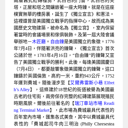
兩層舊式紅磚樓房，乳白色的門窗，乳白色的尖
塔，正屋和塔之間鑲嵌著一座大時鐘。就是在這座
樸實無華的樓房裏，誕生了《獨立宣言》和憲法。
這裡還曾是美國獨立戰爭的指揮中心，故而成為美
國歷史文物建築，被命名為【獨立宮】，室內保留
著當時的會議場景和傢俱裝飾。及第一屆大陸會議
舉辦地－
木匠廳
。
自由鐘
是美國獨立的象徵。1776
年7月4日，伴隨著洪亮的鐘聲，《獨立宣言》首次
公諸於世。1783年4月16日，“自由鐘”的鐘聲又宣
告了美國獨立戰爭的勝利。此後，每逢美國國慶日
（7月4日），都要敲響象徵美國獨立的鐘聲。這口
鐘鑄於英國倫敦，高約一米，重約943公斤，1752
年運到費城。隨後漫步至【
艾爾弗雷斯小巷 Elfret
h’s Alley
】，這條建於18世紀的街道被譽為美國最
古老的住宅街，兩旁保存完整的紅磚建築展現殖民
時期風貌。爾後前往著名的【
瑞汀車站市場 Readi
ng Terminal Market
】，此市場為費城最具代表性的
百年室內市場，匯集各式美食，其中以費城最具代
表性的「費城起司牛肉三明治 (Philly Cheesestea