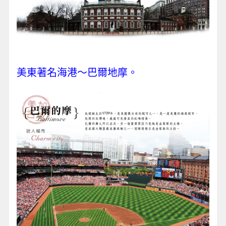
美東著名海港～巴爾地摩。