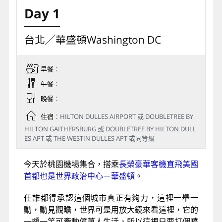
Day 1
台北╱華盛頓Washington DC
早餐
：
午餐
：
晚餐
：
住宿
：HILTON DULLES AIRPORT 或 DOUBLETREE BY
HILTON GAITHERSBURG 或 DOUBLETREE BY HILTON DULL
ES APT 或 THE WESTIN DULLES APT 或同等級
今天於桃園機場集合，搭乘
長榮豪華客機直飛美國
首都也是世界政治中心－華盛頓
。
任誰都得承認這個城市真正有夠力，這裡一舉一
動，動見觀瞻，世界可是用放大鏡來看這裡，它的
一顰一笑可牽動億萬人生活，所以這裡只要打個噴