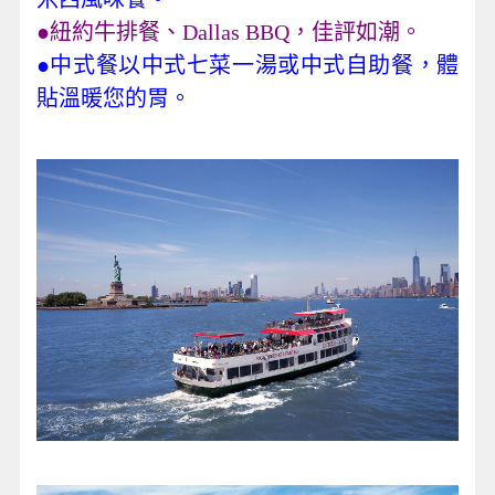
●紐約牛排餐、Dallas BBQ，佳評如潮。
●中式餐以中式七菜一湯或中式自助餐，體
貼溫暖您的胃。