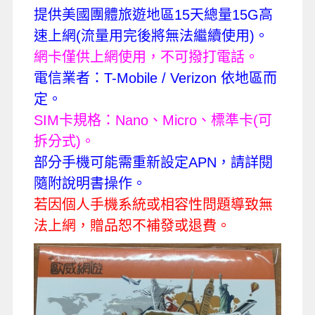
提供美國團體旅遊地區
15
天總量
15G
高
速上網
(
流量用完後將無法繼續使用
)
。
網卡僅供上網使用，不可撥打電話。
電信業者：
T-Mobile / Verizon
依地區而
定。
SIM
卡規格：
Nano
、
Micro
、標準卡
(
可
拆分式
)
。
部分手機可能需重新設定
APN
，請詳閱
隨附說明書操作。
若因個人手機系統或相容性問題導致無
法上網，贈品恕不補發或退費。