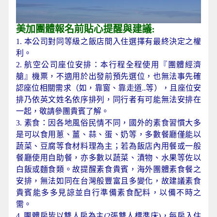
美加團體報名前貼心提醒與建議:
1. 本公司對同等級之飯店間入住選擇有最終決定之權
利。
2. 航空公司座位安排：本行程全程使用『團體經濟
艙』機票，不適用於出發前預先選位，也無法事先確
認座位相關需求（如，靠窗、靠走道..等），且座位安
排乃依英文姓名依序排列，同行者有可能無法安排在
一起，敬請參團貴賓了解。
3. 素食：因各地風俗民情不同，國外的素食習慣大多
是可以食用蔥、薑、蒜、蛋、奶等，多數餐廳僅能以
蔬菜、豆腐等食材料理為主；若為飯店內用餐或一般
餐廳使用自助餐，亦多數以蔬菜、漬物、水果等佐以
白飯或麵食類。故提醒素食貴賓，海外團體素食餐之
安排，無法如同在台灣般豐富且多變化，故建議素食
貴賓能多多見諒並自行準備素食配料，以備不時之
需。
4. 團體房皆以雙人房為主(2張雙人標準床)，每房入住