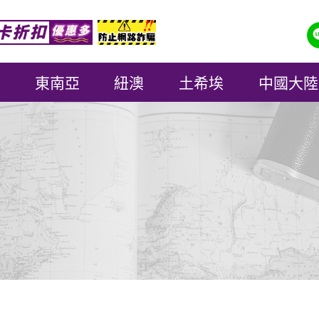
東南亞
紐澳
土希埃
中國大陸