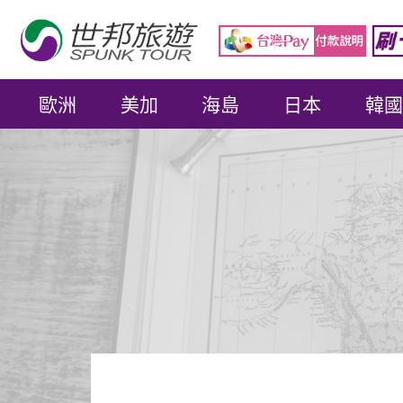
歐洲
美加
海島
日本
韓國