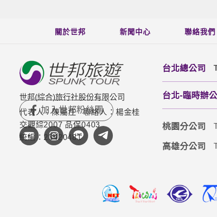
關於世邦
新聞中心
聯絡我們
台北總公司
台北-臨時辦公室(
世邦(綜合)旅行社股份有限公司
代表人：陳屬庄
聯絡人：楊金桂
交觀綜2007 品保0403
桃園分公司
統編：23420481
高雄分公司