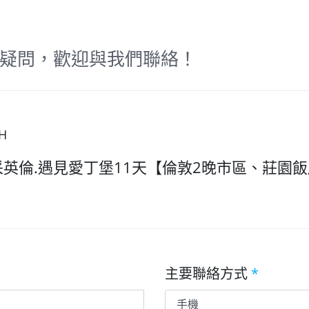
疑問，歡迎與我們聯絡！
H
采英倫.遇見愛丁堡11天【倫敦2晚市區、莊園
主要聯絡方式
*