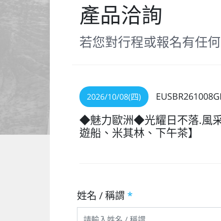
產品洽詢
若您對行程或報名有任何
EUSBR261008G
2026/10/08(四)
◆魅力歐洲◆光耀日不落.風
遊船、米其林、下午茶】
姓名 / 稱謂
*