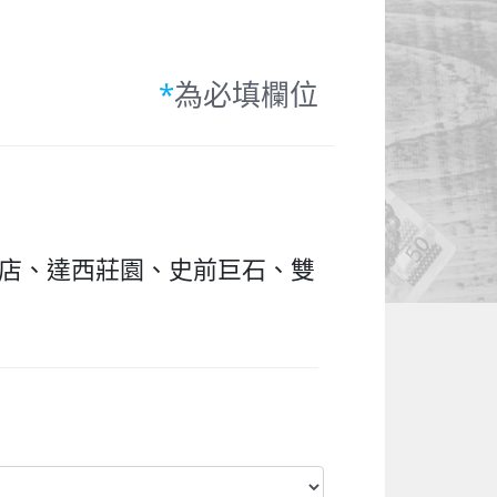
*
為必填欄位
飯店、達西莊園、史前巨石、雙