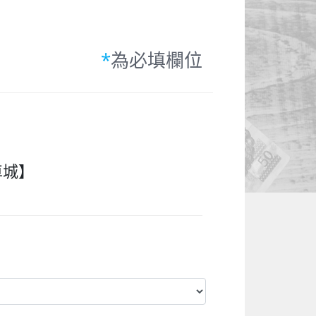
*
為必填欄位
車城】