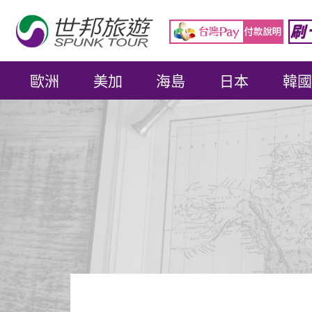
歐洲
美加
海島
日本
韓國