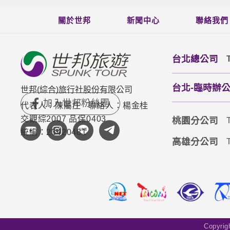
關於世邦
新聞中心
聯絡我們
台北總公司
台北-臨時辦公室(
世邦(綜合)旅行社股份有限公司
代表人：陳屬庄
聯絡人：楊金桂
交觀綜2007 品保0403
桃園分公司
統編：23420481
高雄分公司
Copyri