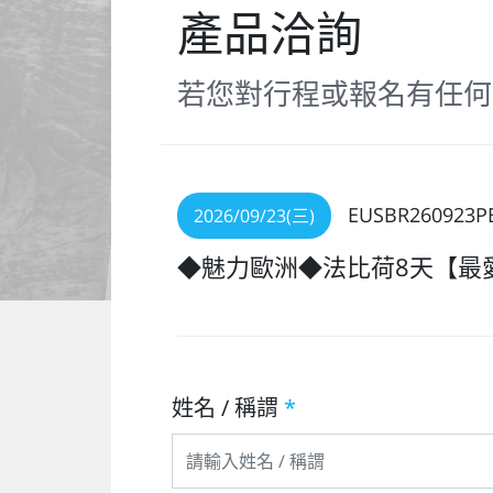
產品洽詢
若您對行程或報名有任何
EUSBR260923P
2026/09/23(三)
◆魅力歐洲◆法比荷8天【最
姓名 / 稱謂
*