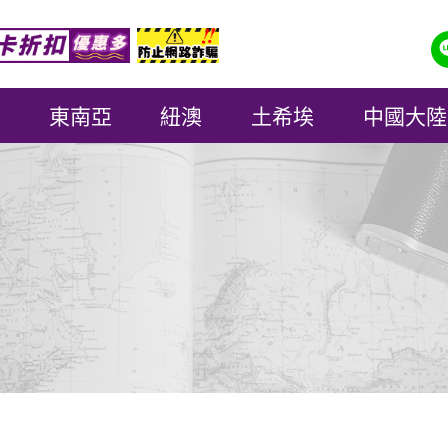
東南亞
紐澳
土希埃
中國大陸