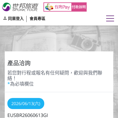
同業登入
會員專區
產品洽詢
若您對行程或報名有任何疑問，歡迎與我們聯
絡！
*
為必填欄位
2026/06/13(六)
EUSBR26060613GI