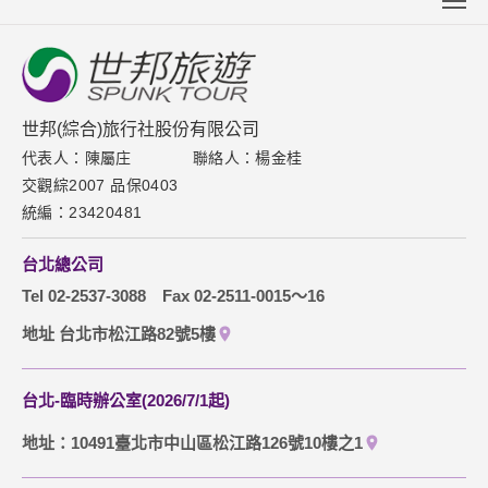
關於世邦
新聞中心
聯絡我們
世邦(綜合)旅行社股份有限公司
代表人：陳屬庄
聯絡人：楊金桂
下載專區
交觀綜2007 品保0403
網站導覽
統編：23420481
訂購流程說明
台北總公司
取消訂單說明
Tel 02-2537-3088
Fax 02-2511-0015～16
隱私權保護政策
地址 台北市松江路82號5樓
台北-臨時辦公室(2026/7/1起)
地址：10491臺北市中山區松江路126號10樓之1