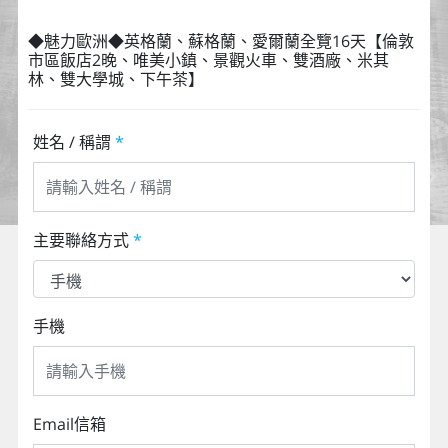
◆魅力歐洲◆英格蘭、蘇格蘭、愛爾蘭全覽16天【倫敦
市區飯店2晚、唯美小鎮、景觀火車、雙酒廠、米其
林、雙大學城、下午茶】
姓名 / 稱謂
*
主要聯絡方式
*
手機
Email信箱