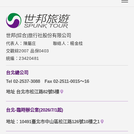
關於世邦
新聞中心
聯絡我們
世邦(綜合)旅行社股份有限公司
代表人：陳屬庄
聯絡人：楊金桂
下載專區
交觀綜2007 品保0403
網站導覽
統編：23420481
訂購流程說明
台北總公司
取消訂單說明
Tel 02-2537-3088
Fax 02-2511-0015～16
隱私權保護政策
地址 台北市松江路82號5樓
台北-臨時辦公室(2026/7/1起)
地址：10491臺北市中山區松江路126號10樓之1