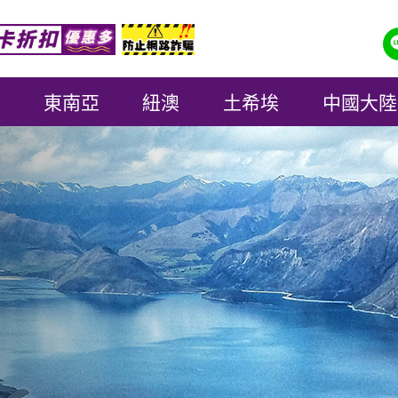
東南亞
紐澳
土希埃
中國大陸