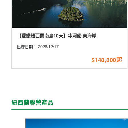
【愛戀紐西蘭南島10天】冰河船.東海岸
2026/12/17
出發日期：
$148,800起
紐西蘭聯營產品