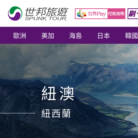
歐洲
美加
海島
日本
韓國
紐澳
紐西蘭