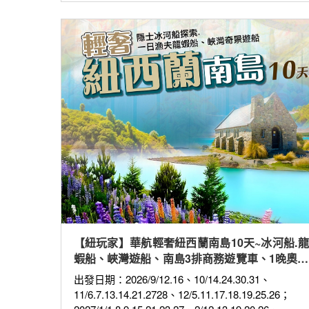
【紐玩家】華航輕奢紐西蘭南島10天~冰河船.龍
蝦船、峽灣遊船、南島3排商務遊覽車、1晚奧克
蘭5星飯店
出發日期：2026/9/12.16、10/14.24.30.31、
11/6.7.13.14.21.2728、12/5.11.17.18.19.25.26；