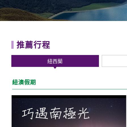
推薦行程
紐西蘭
紐澳假期