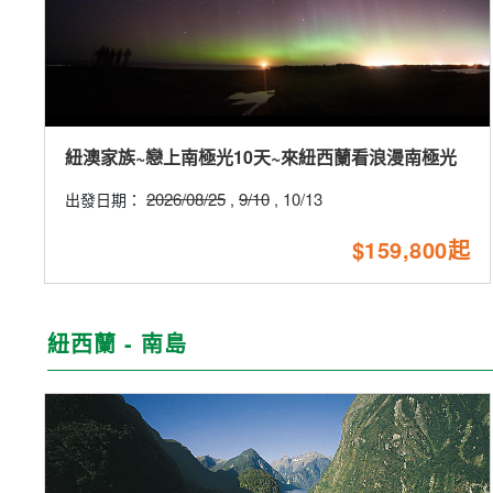
紐澳家族~戀上南極光10天~來紐西蘭看浪漫南極光
2026/08/25
9/10
10/13
出發日期：
,
,
$159,800起
紐西蘭 - 南島