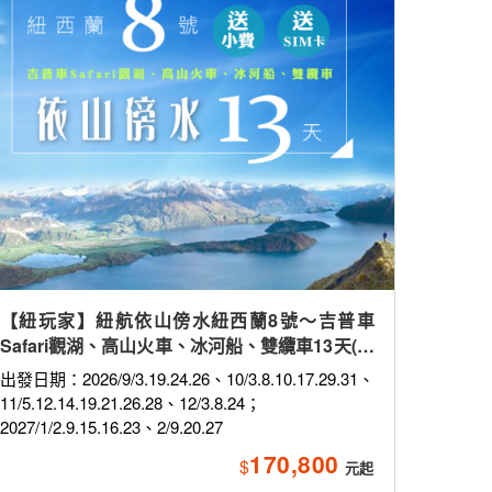
【紐玩家】紐航依山傍水紐西蘭8號～吉普車
Safari觀湖、高山火車、冰河船、雙纜車13天(含
小費)保證入住隱士飯店
出發日期：2026/9/3.19.24.26、10/3.8.10.17.29.31、
11/5.12.14.19.21.26.28、12/3.8.24；
2027/1/2.9.15.16.23、2/9.20.27
170,800
$