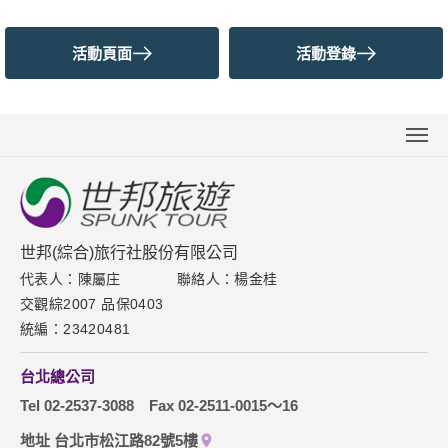
活動頁面
活動登錄
關於世邦
新聞中心
聯絡我們
世邦(綜合)旅行社股份有限公司
代表人：陳屬庄
聯絡人：楊金桂
下載專區
交觀綜2007 品保0403
網站導覽
統編：23420481
訂購流程說明
台北總公司
取消訂單說明
Tel 02-2537-3088
Fax 02-2511-0015～16
隱私權保護政策
地址 台北市松江路82號5樓