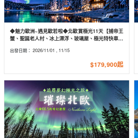
◆魅力歐洲~遇見歐若啦◆北歐賞極光11天【捕帝王
蟹、聖誕老人村、冰上漂浮、玻璃屋、極光特快車、
詩麗雅號、慕尼黑五星酒店】
2026/11/01
11/15
出發日期：
,
$179,900起