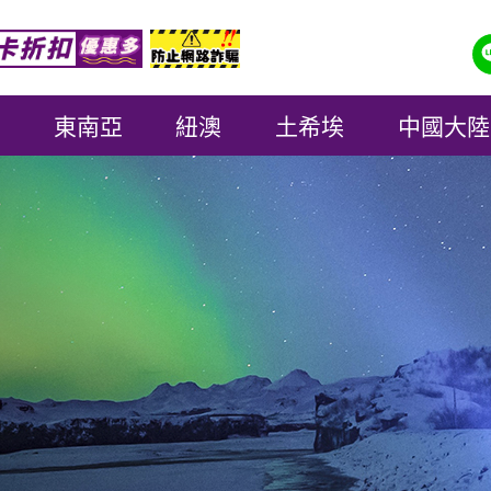
東南亞
紐澳
土希埃
中國大陸