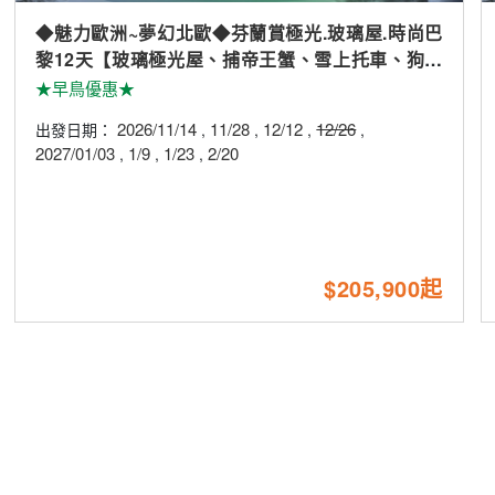
◆魅力歐洲~夢幻北歐◆芬蘭賞極光.玻璃屋.時尚巴
黎12天【玻璃極光屋、捕帝王蟹、雪上托車、狗拉
雪橇、破冰船、極光列車】
★早鳥優惠★
2026/11/14
11/28
12/12
12/26
出發日期：
,
,
,
,
2027/01/03
1/9
1/23
2/20
,
,
,
$205,900起