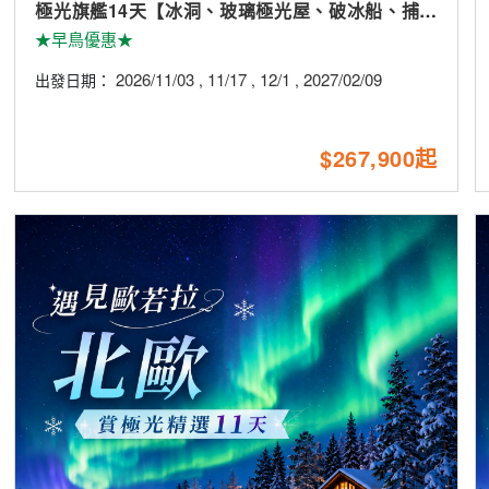
極光旗艦14天【冰洞、玻璃極光屋、破冰船、捕帝
王蟹、雪上摩托車、滑雪】
★早鳥優惠★
2026/11/03
11/17
12/1
2027/02/09
出發日期：
,
,
,
$267,900起