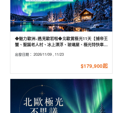
◆魅力歐洲~遇見歐若啦◆北歐賞極光11天【捕帝王
蟹、聖誕老人村、冰上漂浮、玻璃屋、極光特快車、
詩麗雅號、巴黎市區酒店】
2026/11/09
11/23
出發日期：
,
$179,900起