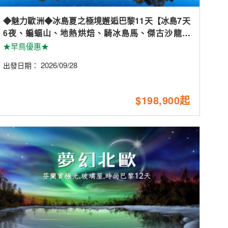
◆魅力歐洲◆冰島夏之極境邂逅巴黎11天【冰島7天
6夜、蝙蝠山、地熱烘焙、騎冰島馬、傑古沙龍遊
船、鐵塔晚宴、巴黎市區2晚】
★早鳥優惠★
2026/09/28
出發日期：
$198,900起