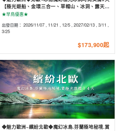
【極光遊船、金環三合一、草帽山、冰洞、露天溫
泉、火山岩漿隧道、小龍蝦餐】
★早鳥優惠★
2026/11/07
11/21
12/5
2027/02/13
3/11
出發日期：
,
,
,
,
,
3/25
$173,900起
◆魅力歐洲~繽紛北歐◆魔幻冰島.芬蘭極地秘境.賞