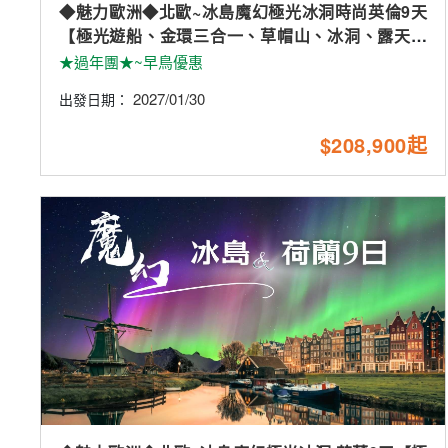
◆魅力歐洲◆北歐~冰島魔幻極光冰洞時尚英倫9天
【極光遊船、金環三合一、草帽山、冰洞、露天溫
泉、火山岩漿隧道、小龍蝦餐】
★過年團★~早鳥優惠
2027/01/30
出發日期：
$208,900起