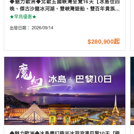
◆魅力歐洲◆北歐五國峽灣全覽16天【冰島住四
晚、傑古沙龍冰河湖、雙峽灣遊船、雙百年貴族飯
店、五大城市美食】
★早鳥優惠★
2026/09/14
出發日期：
$280,900起
◆魅力歐洲◆冰島魔幻極光冰洞浪漫巴黎10天【極