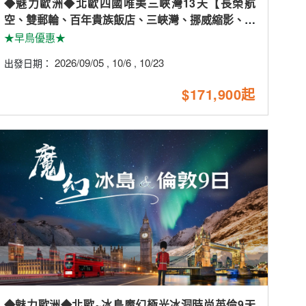
◆魅力歐洲◆北歐四國唯美三峽灣13天【長榮航
空、雙郵輪、百年貴族飯店、三峽灣、挪威縮影、布
麗斯達冰河】
★早鳥優惠★
2026/09/05
10/6
10/23
出發日期：
,
,
$171,900起
◆魅力歐洲◆北歐~冰島魔幻極光冰洞時尚英倫9天