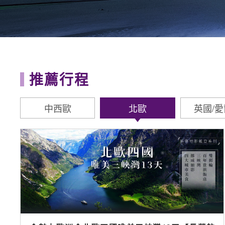
推薦行程
中西歐
北歐
英國/