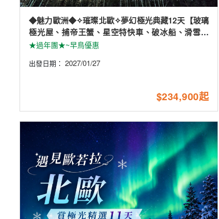
◆魅力歐洲◆✧璀璨北歐✧夢幻極光典藏12天【玻璃
極光屋、捕帝王蟹、星空特快車、破冰船、滑雪體
驗、雪上摩托車、五星酒店】
★過年團★~早鳥優惠
2027/01/27
出發日期：
$234,900起