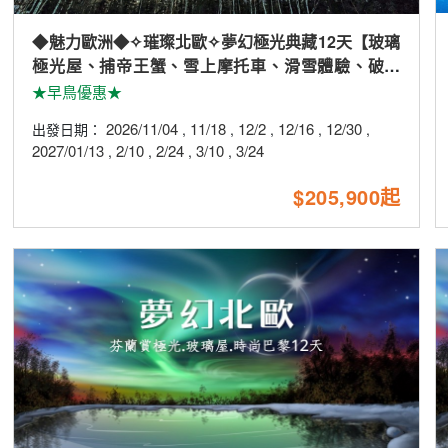
◆魅力歐洲◆✧璀璨北歐✧夢幻極光典藏12天【玻璃
極光屋、捕帝王蟹、雪上摩托車、滑雪體驗、破冰
船、極光列車、五星酒店】
★早鳥優惠★
2026/11/04
11/18
12/2
12/16
12/30
出發日期：
,
,
,
,
,
2027/01/13
2/10
2/24
3/10
3/24
,
,
,
,
$205,900起