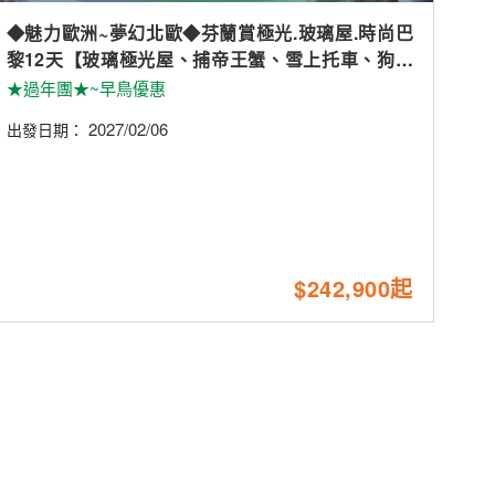
◆魅力歐洲~夢幻北歐◆芬蘭賞極光.玻璃屋.時尚巴
黎12天【玻璃極光屋、捕帝王蟹、雪上托車、狗拉
雪橇、破冰船、極光列車】
★過年團★~早鳥優惠
2027/02/06
出發日期：
$242,900起