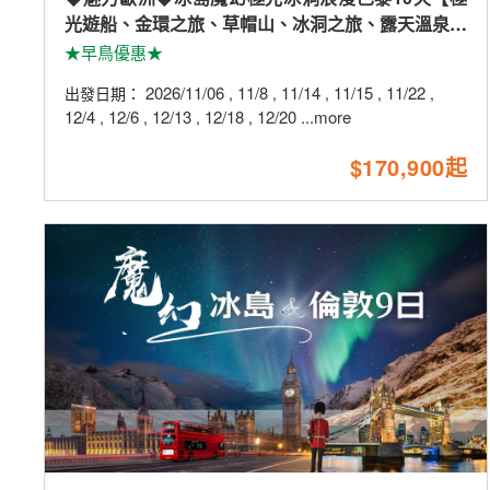
光遊船、金環之旅、草帽山、冰洞之旅、露天溫泉、
火山岩漿隧道、巴黎兩晚市區】
★早鳥優惠★
2026/11/06
11/8
11/14
11/15
11/22
出發日期：
,
,
,
,
,
12/4
12/6
12/13
12/18
12/20
...more
,
,
,
,
$170,900起