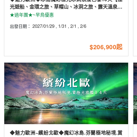
光遊船、金環之旅、草帽山、冰洞之旅、露天溫泉、
火山岩漿隧道、巴黎兩晚五星】
★過年團★~早鳥優惠
2027/01/29
1/31
2/1
2/6
出發日期：
,
,
,
$206,900起
◆魅力歐洲~繽紛北歐◆魔幻冰島.芬蘭極地秘境.賞