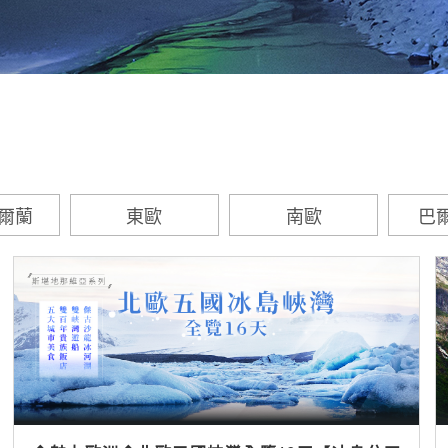
愛爾蘭
東歐
南歐
巴