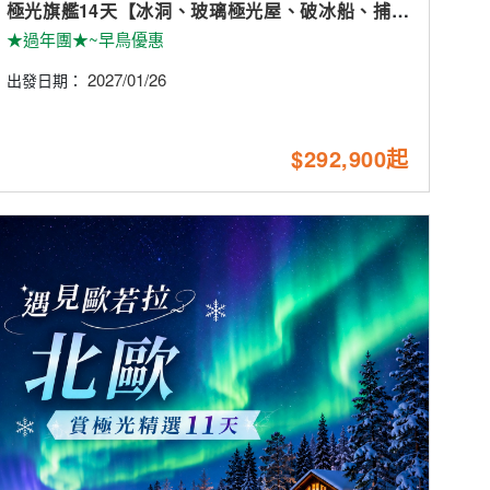
極光旗艦14天【冰洞、玻璃極光屋、破冰船、捕帝
王蟹、雪上摩托車、滑雪】
★過年團★~早鳥優惠
2027/01/26
出發日期：
$292,900起