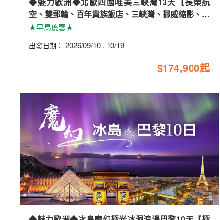
◆魅力歐洲◆北歐四國唯美三峽灣13天【長榮航
空、雙郵輪、百年貴族飯店、三峽灣、挪威縮影、布
麗斯達冰河】
★早鳥優惠★
2026/09/10
10/19
出發日期：
,
$174,900起
◆魅力歐洲◆冰島魔幻極光冰洞浪漫巴黎10天【極