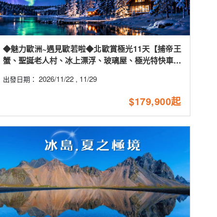
◆魅力歐洲~遇見歐若啦◆北歐賞極光11天【捕帝王
蟹、聖誕老人村、冰上漂浮、玻璃屋、極光特快車、
詩麗雅號、OUTLET】
2026/11/22
11/29
出發日期：
,
$179,900起