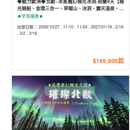
◆魅力歐洲◆北歐~冰島魔幻極光冰洞.荷蘭9天【極
光遊船、金環三合一、草帽山、冰洞、露天溫泉、火
山岩漿隧道、小龍蝦餐】
★早鳥優惠★
2026/10/27
11/10
11/24
2027/01/19
2/16
出發日期：
,
,
,
,
3/2
3/16
,
,
$169,900起