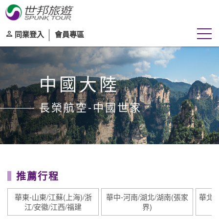
同業登入
會員專區
中國大陸
長榮航空-中國世家
推薦行程
華東-山東/江蘇(上海)/浙
華中-河南/湖北/湖南(張家
華北-
江/安徽/江西/福建
界)