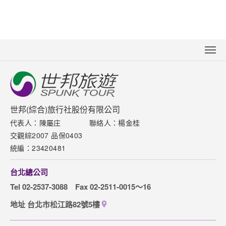
關於世邦
新聞中心
聯絡我們
世邦(綜合)旅行社股份有限公司
代表人：陳屬庄
聯絡人：楊金桂
下載專區
交觀綜2007 品保0403
網站導覽
統編：23420481
訂購流程說明
台北總公司
取消訂單說明
Tel 02-2537-3088
Fax 02-2511-0015～16
隱私權保護政策
地址 台北市松江路82號5樓