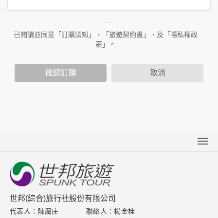
務時收集到的身份識別資料，也包括本公司如何處理在商業合
作與本公司合作時分享的任何身份識別資料。隱私權保護政策
不適用於本公司以外的公司或網站群，與非本站所僱用或管理
人員。例如您透過本公司旗下網站上的廣告廠商連結，這些置
已閱讀並同意「訂購須知」、「旅遊契約書」、及「隱私權政
放連結的廠商也可能蒐集您個人的資料。對於您主動提供的個
策」。
人資訊，這些廣告廠商或連結網站有其個別的隱私權保護政
策，其資料處理措施不適用於本公司隱私權保護政策。
您個人在本網站上的聊天室或討論區中任意公開個人資料的行
確認訂購
取消
為，在非經加密的保護下，亦不適用於本公司隱私權保護政
策。
資料的蒐集與使用方式:
為了在本網站提供您最佳的互動性服務，可能會請您提供相關
個人的資料，其範圍如下：
本網站在您使用服務信箱、問卷調查等互動性功能時，會保留
您所提供的姓名、電子郵件地址、聯絡方式及使用時間等。
於一般瀏覽時，伺服器會自行記錄相關行徑，包括您使用連線
關於世邦
設備的 IP 位址、使用時間、使用的瀏覽器、瀏覽及點選資料記
新聞中心
錄等，做為我們增進網站服務的參考依據，此記錄為內部應
用，決不對外公布。
聯絡我們
世邦(綜合)旅行社股份有限公司
為提供精確的服務，我們會將收集的問卷調查內容進行統計與
分析，分析結果之統計數據或說明文字呈現，除供內部研究
代表人：陳屬庄
聯絡人：楊金桂
下載專區
外，我們會視需要公佈統計數據及說明文字，但不涉及特定個