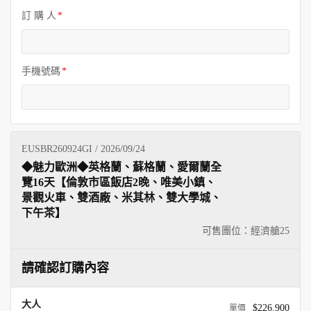
訂 購 人
手機號碼
EUSBR260924GI / 2026/09/24
◆魅力歐洲◆英格蘭、蘇格蘭、愛爾蘭全
覽16天【倫敦市區飯店2晚、唯美小鎮、
景觀火車、雙酒廠、米其林、雙大學城、
下午茶】
可售團位：經濟艙
25
請確認訂購內容
大人
$226,900