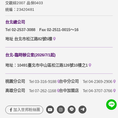
交觀綜2007 品保0403
人之資料。
網站導覽
統編：23420481
除非取得您的同意或其他法令之特別規定，本網站絕不會將您
的個人資料揭露予第三人或使用於蒐集目的以外之其他用途。
訂購流程說明
在您於本網站註冊帳號、使用本網站相關產品、服務、活動或
台北總公司
贈獎時，本網站會收集您的個人識別資料，本網站也可以從商
取消訂單說明
Tel 02-2537-3088
Fax 02-2511-0015～16
業夥伴處取得個人資料。
當客戶在本網站註冊時，我們會取得您的姓名、電話、住址、
隱私權保護政策
地址 台北市松江路82號5樓
身份證字號、電子郵件、出生日期、性別、行業等相關資料，
當您註冊成功，並登入使用我們的服務後，我們即取得您的資
料。註冊時，本網站取得您的姓名、電話、住址、身份證字
台北-臨時辦公室(2026/7/1起)
號、電子郵件、出生日期、性別、行業等相關資料，當您註冊
成功，並登入使用我們的服務後，本網站即取得您的資料。
地址：10491臺北市中山區松江路126號10樓之1
其他除了上述，會保留您在上網瀏覽或查詢時，伺服器自行產
生的相關記錄，包括您使用連線設備的 IP 位址、使用時間、使
用的瀏覽器、瀏覽及點選資料紀錄等。本網站會對個別連線者
桃園分公司
台中分公司
Tel 03-316-9188
Tel 04-2369-2906
的瀏覽器予以標示，歸納使用者瀏覽器在本網站內部所瀏覽的
網頁，除非您願意告知您的個人資料，否則本網站不會也無法
高雄分公司
台中加盟店
Tel 07-262-1168
Tel 04-3707-3766
將此項記錄和您對應。請您注意，在本網站網刊登廣告之廠
商，或與連結本網站，也可能蒐集您個人的資料。對於您主動
提供的個人資訊，這些廣告廠商、或連結網站有其個別的私權
保護政策，其資料處理措施不適用本網站隱私權保護政策，本
公司不負任何連帶責任。