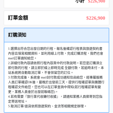
小計
$226,900
訂單金額
$226,900
訂購須知
1.選擇出符合您出發日期的行程，報名後確認行程表與旅遊契約書
內容且填寫相關資料，並利用線上付款，完成訂購流程，我們也會
mail訂單通知給您。
2.詳細付款內容請依照行程內容頁中的付款說明。若您是訂購須立
即付款的行程，請立即於線上即時完成 全額付款，若逾時未付，本
站系統將自動取消訂單，不會保留您的訂位。
3.付款完成後，系統會 mail封付款成功通知信函給您，經專屬服務
人員訂單確認OK後，最晚於出發前三天，提供行程確認單與團體行
程確認文件給您，您也可以在訂單查詢中得知(若行程確認單有變
更，業務人員會於出發前聯絡您)。
4.若有需要『旅行業代收轉付收據』，請通知業務人員郵寄到您指
定寄送地址。
5.取消訂單/退貨依照旅遊契約、金流等相關規定辦理。