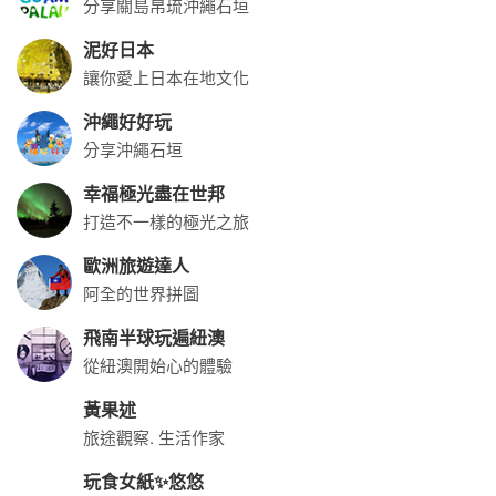
分享關島帛琉沖繩石垣
泥好日本
讓你愛上日本在地文化
沖繩好好玩
分享沖繩石垣
幸福極光盡在世邦
打造不一樣的極光之旅
歐洲旅遊達人
阿全的世界拼圖
飛南半球玩遍紐澳
從紐澳開始心的體驗
黃果述
旅途觀察. 生活作家
玩食女紙✨悠悠