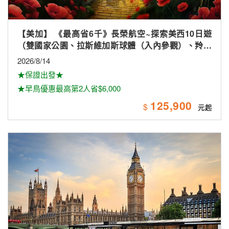
【美加】 《最高省6千》長榮航空~探索美西10日遊
（雙國家公園、拉斯維加斯球體（入內參觀）、羚羊
峽谷雙奇觀、環球影城）
2026/8/14
★保證出發★
★早鳥優惠最高第2人省$6,000
125,900
$