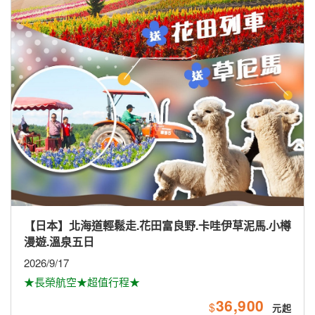
【日本】北海道輕鬆走.花田富良野.卡哇伊草泥馬.小樽
漫遊.溫泉五日
2026/9/17
★長榮航空★超值行程★
36,900
$