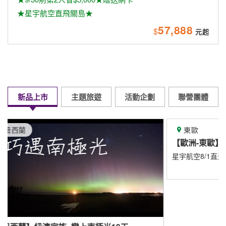
★星宇航空直飛關島★
57,888
$
新品上市
主題旅遊
活動企劃
聯營團體
東歐
【歐洲-東歐】
星宇航空8/1直飛布拉格