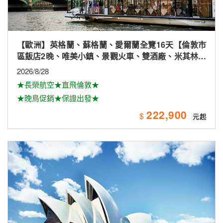
【歐洲】英格蘭、蘇格蘭、愛爾蘭全覽16天【倫敦市
區飯店2晚、唯美小鎮、景觀火車、雙酒廠、米其林、
雙大學城、下午茶
2026/8/28
★長榮航空★直飛倫敦★
★晚鳥促銷★保證出發★
222,900
$