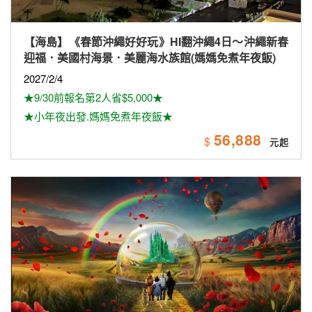
【海島】《春節沖繩好好玩》HI翻沖繩4日～沖繩新春
迎福．美國村海景．美麗海水族館(媽媽免煮年夜飯)
2027/2/4
★9/30前報名第2人省$5,000★
★小年夜出發.媽媽免煮年夜飯★
56,888
$