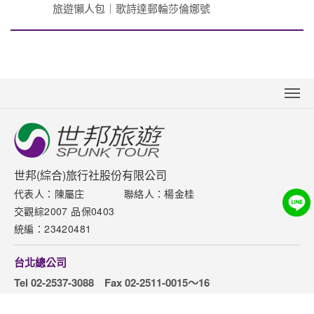
旅遊懶人包｜歌詩達郵輪莎倫娜號
關於世邦
新聞中心
聯絡我們
世邦(綜合)旅行社股份有限公司
代表人：陳屬庄
聯絡人：楊金桂
下載專區
交觀綜2007 品保0403
網站導覽
統編：23420481
訂購流程說明
台北總公司
取消訂單說明
Tel 02-2537-3088
Fax 02-2511-0015～16
隱私權保護政策
地址 台北市松江路82號5樓