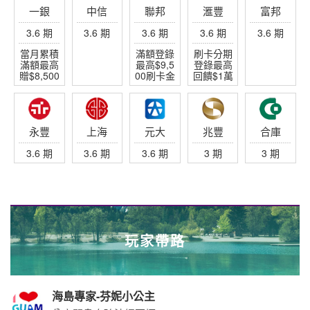
一銀
中信
聯邦
滙豐
富邦
3.6 期
3.6 期
3.6 期
3.6 期
3.6 期
當月累積
滿額登錄
刷卡分期
滿額最高
最高$9,5
登錄最高
贈$8,500
00刷卡金
回饋$1萬
永豐
上海
元大
兆豐
合庫
3.6 期
3.6 期
3.6 期
3 期
3 期
玩家帶路
海島專家-芬妮小公主