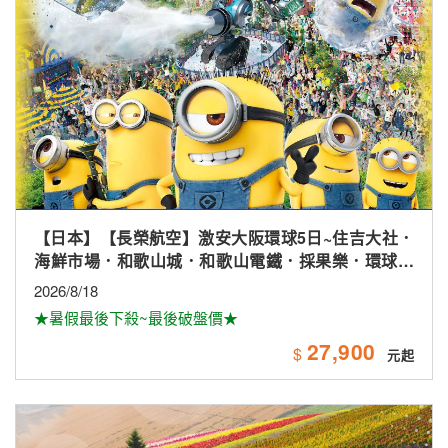
【日本】【長榮航空】激安大阪環球5日~住吉大社．
海鮮市場．和歌山城．和歌山電鐵．採果樂．環球影
城
2026/8/18
★暑假最後下殺~最後破盤價★
27,900
$