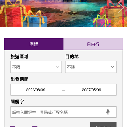
往
往前
團體
自由行
旅遊區域
目的地
出發期間