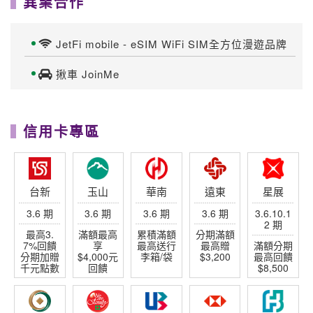
異業合作
JetFi mobile - eSIM WiFi SIM全方位漫遊品牌
揪車 JoinMe
信用卡專區
台新
玉山
華南
遠東
星展
3.6 期
3.6 期
3.6 期
3.6 期
3.6.10.1
2 期
最高3.
滿額最高
累積滿額
分期滿額
7%回饋
享
最高送行
最高贈
滿額分期
分期加贈
$4,000元
李箱/袋
$3,200
最高回饋
千元點數
回饋
$8,500