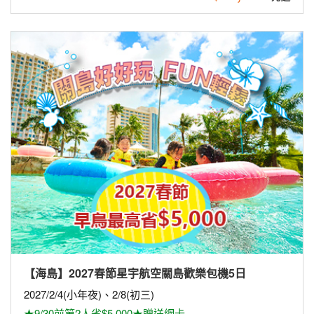
【海島】2027春節星宇航空關島歡樂包機5日
2027/2/4(小年夜)、2/8(初三)
★9/30前第2人省$5,000★贈送網卡