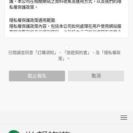
護。本公司在相關網站之資料收集及運用方式，以及我們的隱
私權保護政策。
隱私權保護政策適用範圍:
隱私權保護政策內容，包括本公司如何處理在用戶使用網站服
務時收集到的身份識別資料，也包括本公司如何處理在商業合
作與本公司合作時分享的任何身份識別資料。隱私權保護政策
不適用於本公司以外的公司或網站群，與非本站所僱用或管理
人員。例如您透過本公司旗下網站上的廣告廠商連結，這些置
已閱讀並同意「訂購須知」、「旅遊契約書」、及「隱私權政
放連結的廠商也可能蒐集您個人的資料。對於您主動提供的個
策」。
人資訊，這些廣告廠商或連結網站有其個別的隱私權保護政
策，其資料處理措施不適用於本公司隱私權保護政策。
您個人在本網站上的聊天室或討論區中任意公開個人資料的行
截止報名
取消
為，在非經加密的保護下，亦不適用於本公司隱私權保護政
策。
資料的蒐集與使用方式:
為了在本網站提供您最佳的互動性服務，可能會請您提供相關
個人的資料，其範圍如下：
本網站在您使用服務信箱、問卷調查等互動性功能時，會保留
您所提供的姓名、電子郵件地址、聯絡方式及使用時間等。
於一般瀏覽時，伺服器會自行記錄相關行徑，包括您使用連線
關於世邦