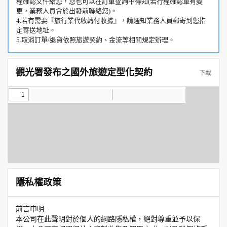
程確認文件給您，您也可以在訂單查詢中得知(若行程確認單有變
更，業務人員會於出發前聯絡您)。
4.若有需要『旅行業代收轉付收據』，請通知業務人員郵寄到您指
定寄送地址。
5.取消訂單/退貨依照旅遊契約、金流等相關規定辦理。
觀光署發布之國外旅遊定型化契約
下載
隱私權政策
前言申明:
本公司在此聲明對於個人的網路隱私權，絕對尊重並予以保