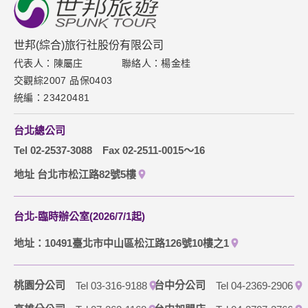
設備的 IP 位址、使用時間、使用的瀏覽器、瀏覽及點選資料記
新聞中心
錄等，做為我們增進網站服務的參考依據，此記錄為內部應
用，決不對外公布。
聯絡我們
世邦(綜合)旅行社股份有限公司
為提供精確的服務，我們會將收集的問卷調查內容進行統計與
分析，分析結果之統計數據或說明文字呈現，除供內部研究
代表人：陳屬庄
聯絡人：楊金桂
下載專區
外，我們會視需要公佈統計數據及說明文字，但不涉及特定個
交觀綜2007 品保0403
人之資料。
網站導覽
統編：23420481
除非取得您的同意或其他法令之特別規定，本網站絕不會將您
的個人資料揭露予第三人或使用於蒐集目的以外之其他用途。
訂購流程說明
在您於本網站註冊帳號、使用本網站相關產品、服務、活動或
台北總公司
贈獎時，本網站會收集您的個人識別資料，本網站也可以從商
取消訂單說明
Tel 02-2537-3088
Fax 02-2511-0015～16
業夥伴處取得個人資料。
當客戶在本網站註冊時，我們會取得您的姓名、電話、住址、
隱私權保護政策
地址 台北市松江路82號5樓
身份證字號、電子郵件、出生日期、性別、行業等相關資料，
當您註冊成功，並登入使用我們的服務後，我們即取得您的資
料。註冊時，本網站取得您的姓名、電話、住址、身份證字
台北-臨時辦公室(2026/7/1起)
號、電子郵件、出生日期、性別、行業等相關資料，當您註冊
成功，並登入使用我們的服務後，本網站即取得您的資料。
地址：10491臺北市中山區松江路126號10樓之1
其他除了上述，會保留您在上網瀏覽或查詢時，伺服器自行產
生的相關記錄，包括您使用連線設備的 IP 位址、使用時間、使
用的瀏覽器、瀏覽及點選資料紀錄等。本網站會對個別連線者
桃園分公司
台中分公司
Tel 03-316-9188
Tel 04-2369-2906
的瀏覽器予以標示，歸納使用者瀏覽器在本網站內部所瀏覽的
網頁，除非您願意告知您的個人資料，否則本網站不會也無法