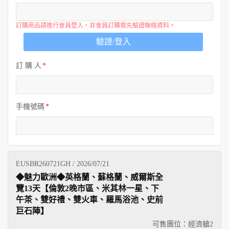
訂購商品請進行會員登入，非會員訂購需先驗證聯絡資料。
驗證/登入
訂 購 人
手機號碼
EUSBR260721GH / 2026/07/21
◆魅力歐洲◆英格蘭、蘇格蘭、威爾斯全
覽13天【倫敦2晚市區、米其林一星、下
午茶、雙好禮、雙火車、羅馬浴池、史前
巨石陣】
可售團位：經濟艙
2