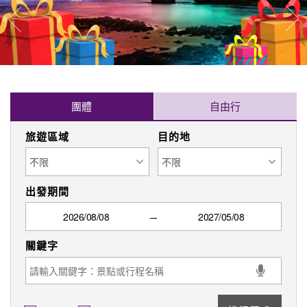
往
往前
團體
自由行
旅遊區域
目的地
出發期間