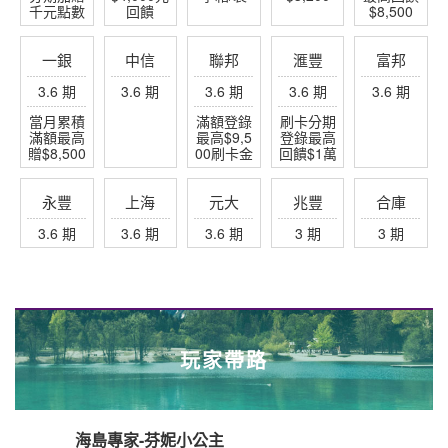
千元點數
回饋
$8,500
一銀
中信
聯邦
滙豐
富邦
3.6 期
3.6 期
3.6 期
3.6 期
3.6 期
當月累積
滿額登錄
刷卡分期
滿額最高
最高$9,5
登錄最高
贈$8,500
00刷卡金
回饋$1萬
永豐
上海
元大
兆豐
合庫
3.6 期
3.6 期
3.6 期
3 期
3 期
玩家帶路
海島專家-芬妮小公主