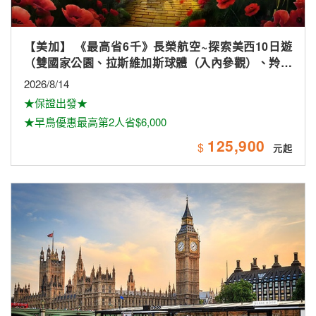
【美加】 《最高省6千》長榮航空~探索美西10日遊
（雙國家公園、拉斯維加斯球體（入內參觀）、羚羊
峽谷雙奇觀、環球影城）
2026/8/14
★保證出發★
★早鳥優惠最高第2人省$6,000
125,900
$