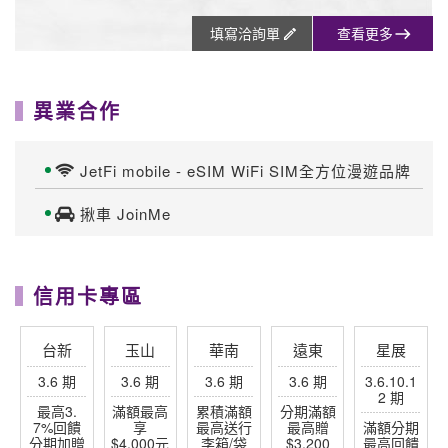
填寫洽詢單
查看更多
異業合作
JetFi mobile - eSIM WiFi SIM全方位漫遊品牌
揪車 JoinMe
信用卡專區
台新
玉山
華南
遠東
星展
3.6 期
3.6 期
3.6 期
3.6 期
3.6.10.1
2 期
最高3.
滿額最高
累積滿額
分期滿額
7%回饋
享
最高送行
最高贈
滿額分期
分期加贈
$4,000元
李箱/袋
$3,200
最高回饋