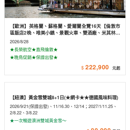
【歐洲】英格蘭、蘇格蘭、愛爾蘭全覽16天【倫敦市
區飯店2晚、唯美小鎮、景觀火車、雙酒廠、米其林、
雙大學城、下午茶
2026/8/28
★長榮航空★直飛倫敦★
★晚鳥促銷★保證出發★
222,900
$
【紐澳】黃金雪雙城8+1日(★網卡★★德國風味料理)
2026/9/21(保證出發)、11/16.30、12/14；2027/1/11.25、
2/8.22、3/8.22
★一次暢遊澳洲雙城黃金雪～