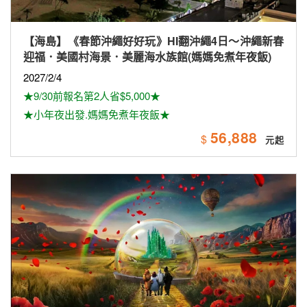
【海島】《春節沖繩好好玩》HI翻沖繩4日～沖繩新春
迎福．美國村海景．美麗海水族館(媽媽免煮年夜飯)
2027/2/4
★9/30前報名第2人省$5,000★
★小年夜出發.媽媽免煮年夜飯★
56,888
$