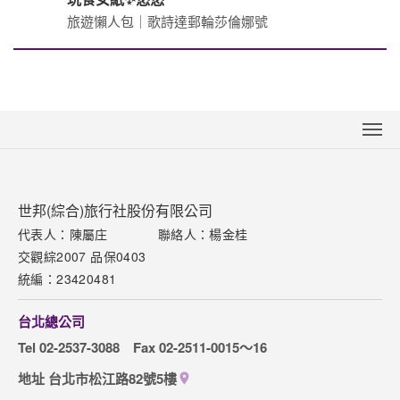
旅遊懶人包｜歌詩達郵輪莎倫娜號
關於世邦
新聞中心
世邦(綜合)旅行社股份有限公司
聯絡我們
代表人：陳屬庄
聯絡人：楊金桂
交觀綜2007 品保0403
下載專區
統編：23420481
網站導覽
台北總公司
訂購流程說明
Tel 02-2537-3088
Fax 02-2511-0015～16
取消訂單說明
地址 台北市松江路82號5樓