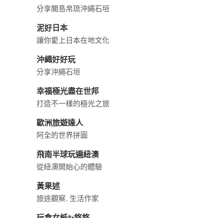
分享關島帛琉沖繩石垣
泥好日本
讓你愛上日本在地文化
沖繩好好玩
分享沖繩石垣
幸福極光盡在世邦
打造不一樣的極光之旅
歐洲旅遊達人
阿全的世界拼圖
飛南半球玩遍紐澳
從紐澳開始心的體驗
黃果述
旅途觀察. 生活作家
玩食女紙✨悠悠