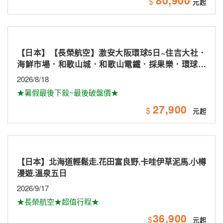
80,900
$
【日本】【長榮航空】激安大阪環球5日~住吉大社．
海鮮市場．和歌山城．和歌山電鐵．採果樂．環球影
城
2026/8/18
★暑假最後下殺~最後破盤價★
27,900
$
【日本】北海道輕鬆走.花田富良野.卡哇伊草泥馬.小樽
漫遊.溫泉五日
2026/9/17
★長榮航空★超值行程★
36,900
$