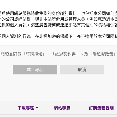
用戶使用網站服務時收集到的身份識別資料，也包括本公司如何
外的公司或網站群，與非本站所僱用或管理人員。例如您透過本
提供的個人資訊，這些廣告廠商或連結網站有其個別的隱私權保
開個人資料的行為，在非經加密的保護下，亦不適用於本公司隱
已閱讀並同意「訂購須知」、「旅遊契約書」、及「隱私權政策
會請您提供相關個人的資料，其範圍如下：
功能時，會保留您所提供的姓名、電子郵件地址、聯絡方式及使
括您使用連線設備的 IP 位址、使用時間、使用的瀏覽器、瀏
截止報名
取消
。
內容進行統計與分析，分析結果之統計數據或說明文字呈現，除
網站絕不會將您的個人資料揭露予第三人或使用於蒐集目的以外
、服務、活動或贈獎時，本網站會收集您的個人識別資料，本網
、電話、住址、身份證字號、電子郵件、出生日期、性別、行業
站取得您的姓名、電話、住址、身份證字號、電子郵件、出生日
下載專區
網站導覽
訂購流程說明
料。