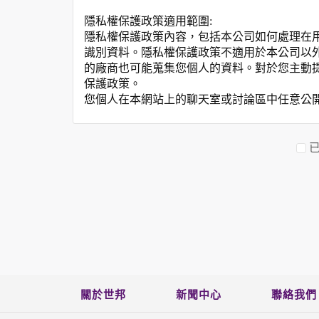
隱私權保護政策適用範圍:
隱私權保護政策內容，包括本公司如何處理在
識別資料。隱私權保護政策不適用於本公司以
的廠商也可能蒐集您個人的資料。對於您主動
保護政策。
您個人在本網站上的聊天室或討論區中任意公
資料的蒐集與使用方式:
為了在本網站提供您最佳的互動性服務，可能
本網站在您使用服務信箱、問卷調查等互動性
於一般瀏覽時，伺服器會自行記錄相關行徑，包
參考依據，此記錄為內部應用，決不對外公布
為提供精確的服務，我們會將收集的問卷調查
明文字，但不涉及特定個人之資料。
除非取得您的同意或其他法令之特別規定，本
在您於本網站註冊帳號、使用本網站相關產品
當客戶在本網站註冊時，我們會取得您的姓名
服務後，我們即取得您的資料。註冊時，本網
關於世邦
新聞中心
聯絡我們
登入使用我們的服務後，本網站即取得您的資