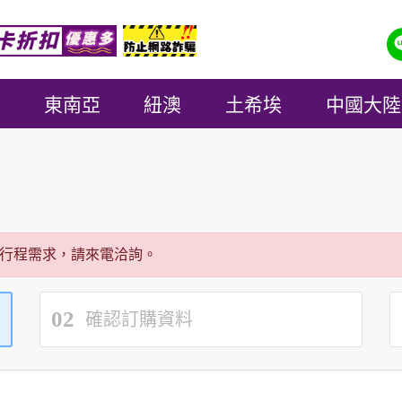
東南亞
紐澳
土希埃
中國大陸
行程需求，請來電洽詢。
02
確認訂購資料