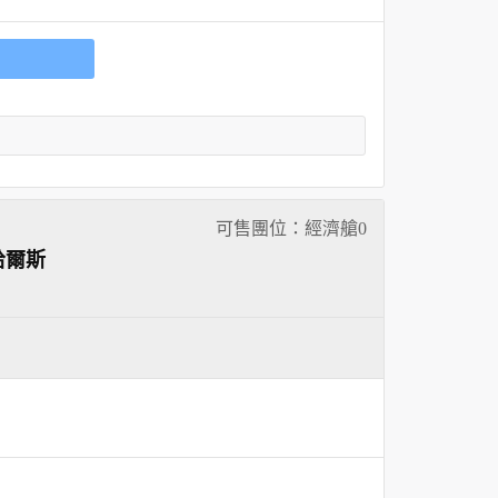
可售團位：經濟艙
0
哈爾斯