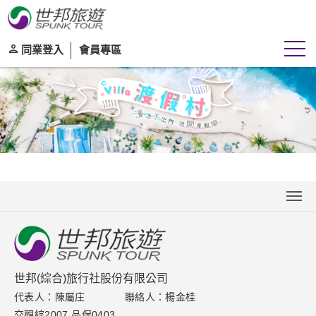
同業登入
會員專區
關於世邦
新聞中心
聯絡我們
世邦(綜合)旅行社股份有限公司
代表人：陳屬庄
聯絡人：楊金桂
下載專區
交觀綜2007 品保0403