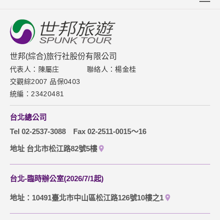
關於世邦
新聞中心
聯絡我們
世邦(綜合)旅行社股份有限公司
代表人：陳屬庄
聯絡人：楊金桂
下載專區
交觀綜2007 品保0403
網站導覽
統編：23420481
訂購流程說明
台北總公司
取消訂單說明
Tel 02-2537-3088
Fax 02-2511-0015～16
隱私權保護政策
地址 台北市松江路82號5樓
台北-臨時辦公室(2026/7/1起)
地址：10491臺北市中山區松江路126號10樓之1